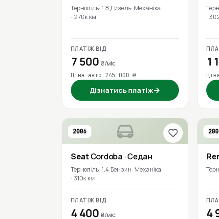
Тернопіль
1.8 Дизель
Механіка
Терн
270к км
30
ПЛАТІЖ ВІД
ПЛА
7 500
11
₴/міс
Ціна авто 245 000 ₴
Цін
→
Дізнатись платіж
2006
200
Seat
Cordoba
· Седан
Re
Тернопіль
1.4 Бензин
Механіка
Терн
310к км
ПЛАТІЖ ВІД
ПЛА
4 400
4 
₴/міс