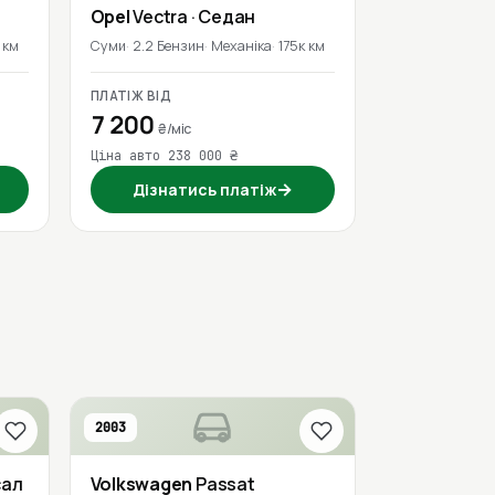
Opel
Vectra
· Седан
 км
Суми
2.2 Бензин
Механіка
175к км
ПЛАТІЖ ВІД
7 200
₴/міс
Ціна авто 238 000 ₴
→
Дізнатись платіж
2003
сал
Volkswagen
Passat