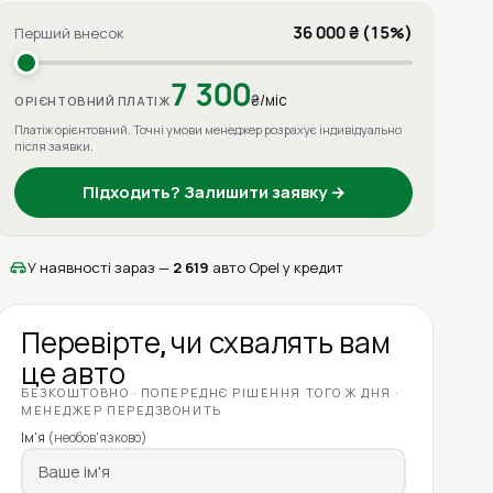
36 000 ₴ (15%)
Перший внесок
7 300
₴/міс
ОРІЄНТОВНИЙ ПЛАТІЖ
Платіж орієнтовний. Точні умови менеджер розрахує індивідуально
після заявки.
Підходить? Залишити заявку →
У наявності зараз —
2 619
авто Opel у кредит
Перевірте, чи схвалять вам
це авто
БЕЗКОШТОВНО · ПОПЕРЕДНЄ РІШЕННЯ ТОГО Ж ДНЯ ·
МЕНЕДЖЕР ПЕРЕДЗВОНИТЬ
Ім'я
(необов'язково)