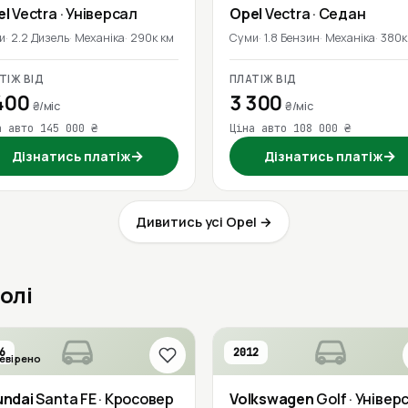
el
Vectra
· Універсал
Opel
Vectra
· Седан
и
2.2 Дизель
Механіка
290к км
Суми
1.8 Бензин
Механіка
380к
ТІЖ ВІД
ПЛАТІЖ ВІД
400
3 300
₴/міс
₴/міс
а авто 145 000 ₴
Ціна авто 108 000 ₴
→
→
Дізнатись платіж
Дізнатись платіж
Дивитись усі Opel →
олі
6
2012
евірено
undai
Santa FE
· Кросовер
Volkswagen
Golf
· Універ