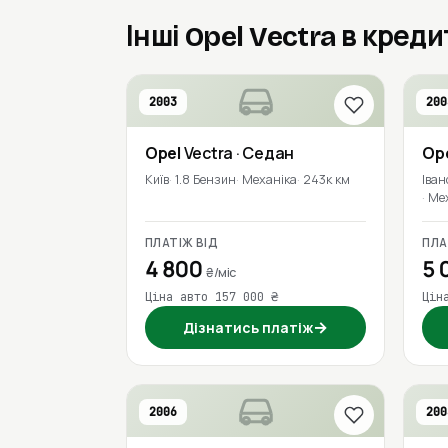
Інші Opel Vectra в креди
2003
200
Opel
Vectra
· Седан
Op
Київ
1.8 Бензин
Механіка
243к км
Іван
Ме
ПЛАТІЖ ВІД
ПЛА
4 800
5 
₴/міс
Ціна авто 157 000 ₴
Цін
→
Дізнатись платіж
2006
200