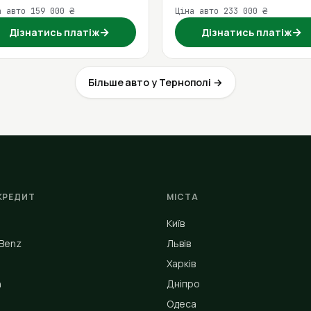
а авто 159 000 ₴
Ціна авто 233 000 ₴
→
→
Дізнатись платіж
Дізнатись платіж
Більше авто у Тернополі →
КРЕДИТ
МІСТА
Київ
Benz
Львів
Харків
n
Дніпро
Одеса