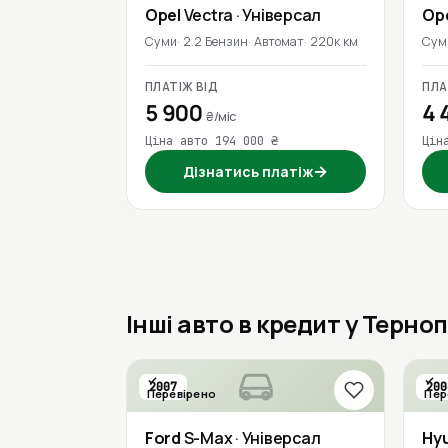
Opel
Vectra
· Універсал
Op
Суми
2.2 Бензин
Автомат
220к км
Сум
ПЛАТІЖ ВІД
ПЛА
5 900
4 
₴/міс
Ціна авто 194 000 ₴
Цін
→
Дізнатись платіж
Інші авто в кредит у Терноп
2007
200
Перевірено
Пер
Ford
S-Max
· Універсал
Hy