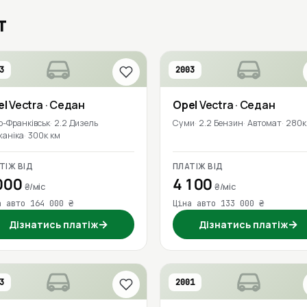
т
3
2003
el
Vectra
· Седан
Opel
Vectra
· Седан
о-Франківськ
2.2 Дизель
Суми
2.2 Бензин
Автомат
280к
ханіка
300к км
ТІЖ ВІД
ПЛАТІЖ ВІД
000
4 100
₴/міс
₴/міс
а авто 164 000 ₴
Ціна авто 133 000 ₴
→
→
Дізнатись платіж
Дізнатись платіж
3
2001