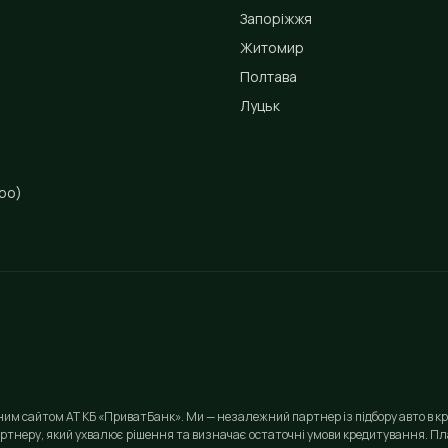
Запоріжжя
Житомир
Полтава
Луцьк
ро)
йним сайтом АТ КБ «ПриватБанк». Ми — незалежний партнер із підбору авто в кр
ртнеру, який ухвалює рішення та визначає остаточні умови кредитування. Пла