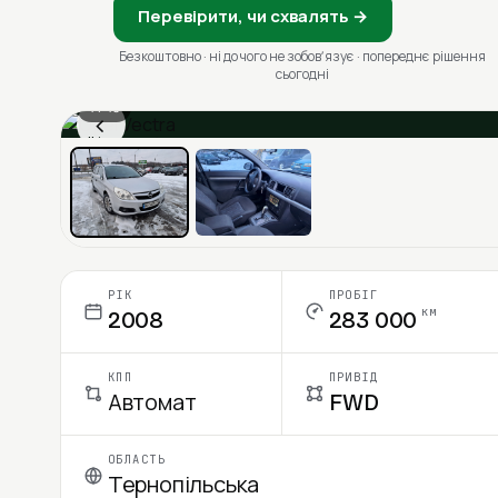
Перевірити, чи схвалять →
Безкоштовно · ні до чого не зобовʼязує · попереднє рішення
сьогодні
1 / 13
‹
Ціна в місяць
РІК
ПРОБІГ
км
2008
283 000
КПП
ПРИВІД
Автомат
FWD
ОБЛАСТЬ
Тернопільська