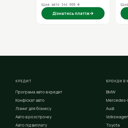
Ціна авто 144 000 ₴
Цін
→
Дізнатись платіж
КРЕДИТ
БРЕНДИ В 
Програма авто в кредит
BMW
Конфіскат авто
Mercedes-
Лізинг для бізнесу
Audi
Авто в розстрочку
Volkswage
Авто під виплату
Toyota