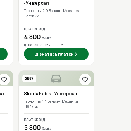
· Універсал
Тернопіль
2.0 Бензин
Механіка
275к км
ПЛАТІЖ ВІД
4 800
₴/міс
Ціна авто 157 000 ₴
→
Дізнатись платіж
2007
ал
Skoda
Fabia
· Універсал
Тернопіль
1.4 Бензин
Механіка
198к км
ПЛАТІЖ ВІД
5 800
₴/міс