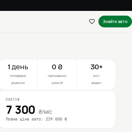
Знайти авто
1 день
0 ₴
30+
попереднє
прихованих
міст
рішення
комісій
видачі
ПЛАТІЖ
7 300
₴/міс
Повна ціна авто: 239 000 ₴