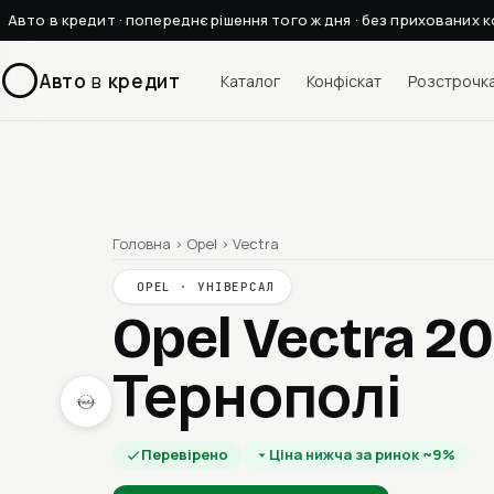
Авто в кредит · попереднє рішення того ж дня · без прихованих к
Авто
в
кредит
Каталог
Конфіскат
Розстрочк
Головна
›
Opel
›
Vectra
OPEL · УНІВЕРСАЛ
Opel Vectra 2
Тернополі
Перевірено
Ціна нижча за ринок ~9%