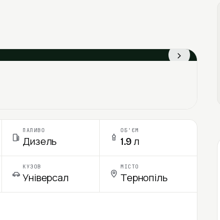
›
ПАЛИВО
ОБ'ЄМ
Дизель
1.9 л
КУЗОВ
МІСТО
Універсал
Тернопіль