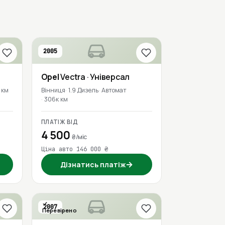
2005
Opel
Vectra
· Універсал
 км
Вінниця
1.9 Дизель
Автомат
306к км
ПЛАТІЖ ВІД
4 500
₴/міс
Ціна авто 146 000 ₴
→
Дізнатись платіж
2007
Перевірено