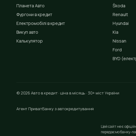
Планета Авто
Škoda
Фургони в кредит
Renault
Електромобілі в кредит
Hyundai
Викуп авто
Kia
Калькулятор
Nissan
Ford
BYD
(елект
© 2026 Авто в кредит · ціна в місяць · 30+ міст України
Агент ПриватБанку з автокредитування
Цей сайт не є офіці
передаємо банку-па