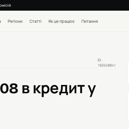
омісій
а
Регіони
Статті
Як це працює
Питання
ID:
160248841
008
в кредит у