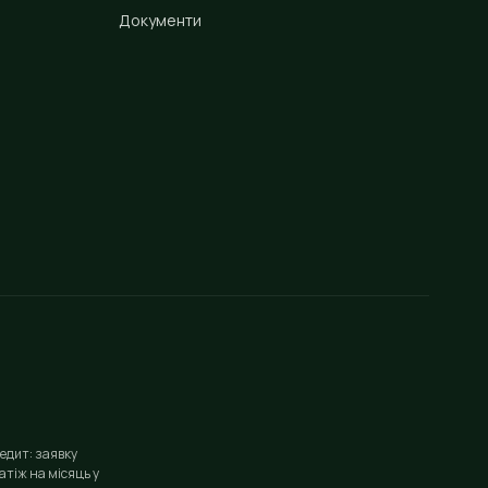
Документи
едит: заявку
тіж на місяць у