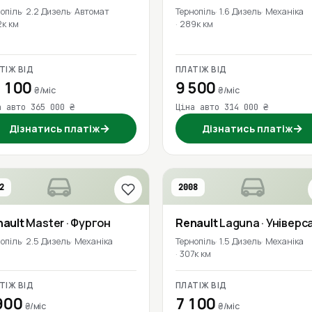
опіль
2.2 Дизель
Автомат
Тернопіль
1.6 Дизель
Механіка
2к км
289к км
ТІЖ ВІД
ПЛАТІЖ ВІД
 100
9 500
₴/міс
₴/міс
а авто 365 000 ₴
Ціна авто 314 000 ₴
→
→
Дізнатись платіж
Дізнатись платіж
2
2008
nault
Master
· Фургон
Renault
Laguna
· Універс
опіль
2.5 Дизель
Механіка
Тернопіль
1.5 Дизель
Механіка
307к км
ТІЖ ВІД
ПЛАТІЖ ВІД
900
7 100
₴/міс
₴/міс