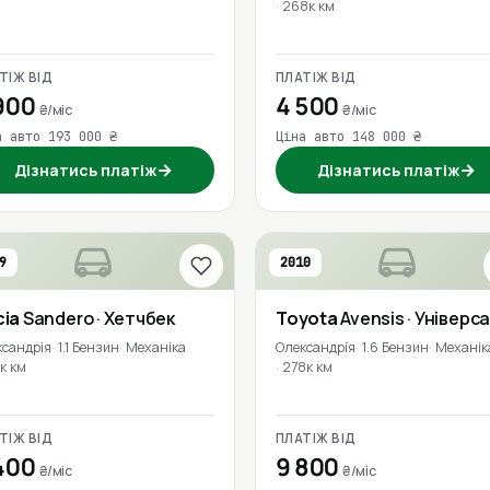
268к км
ТІЖ ВІД
ПЛАТІЖ ВІД
900
4 500
₴/міс
₴/міс
а авто 193 000 ₴
Ціна авто 148 000 ₴
→
→
Дізнатись платіж
Дізнатись платіж
9
2010
cia
Sandero
· Хетчбек
Toyota
Avensis
· Універс
ксандрія
1.1 Бензин
Механіка
Олександрія
1.6 Бензин
Механік
к км
278к км
ТІЖ ВІД
ПЛАТІЖ ВІД
400
9 800
₴/міс
₴/міс