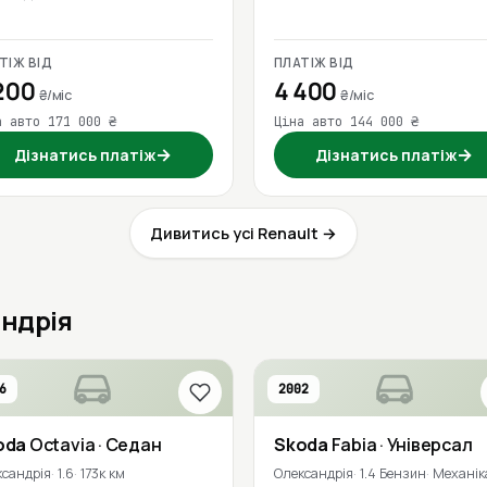
ТІЖ ВІД
ПЛАТІЖ ВІД
200
4 400
₴/міс
₴/міс
а авто 171 000 ₴
Ціна авто 144 000 ₴
→
→
Дізнатись платіж
Дізнатись платіж
Дивитись усі Renault →
андрія
6
2002
oda
Octavia
· Седан
Skoda
Fabia
· Універсал
ксандрія
1.6
173к км
Олександрія
1.4 Бензин
Механік