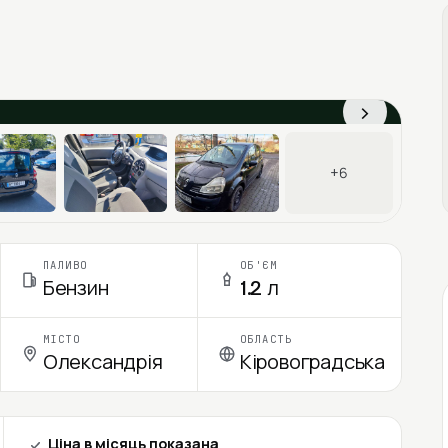
›
+6
ПАЛИВО
ОБ'ЄМ
Бензин
1.2 л
МІСТО
ОБЛАСТЬ
Олександрія
Кіровоградська
Ціна в місяць показана