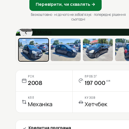
Перевірити, чи схвалять →
Безкоштовно · ні до чого не зобовʼязує · попереднє рішення
сьогодні
1 / 13
‹
Ціна в місяць
РІК
ПРОБІГ
км
2008
197 000
КПП
КУЗОВ
Механіка
Хетчбек
Кредитна програма