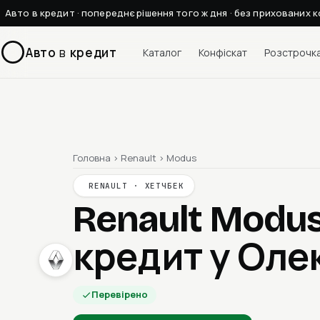
Авто в кредит · попереднє рішення того ж дня · без прихованих к
Авто
в
кредит
Каталог
Конфіскат
Розстрочк
Головна
›
Renault
›
Modus
RENAULT · ХЕТЧБЕК
Renault Modu
кредит у Оле
Перевірено