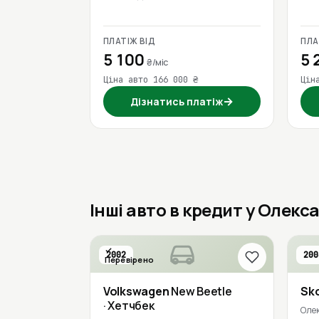
ПЛАТІЖ ВІД
ПЛА
5 100
5 
₴/міс
Ціна авто 166 000 ₴
Цін
→
Дізнатись платіж
Інші авто в кредит у Олекс
2002
200
Перевірено
Volkswagen
New Beetle
Sk
· Хетчбек
Оле