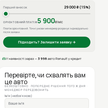
29 000 ₴ (15%)
Перший внесок
5 900
₴/міс
ОРІЄНТОВНИЙ ПЛАТІЖ
Платіж орієнтовний. Точні умови менеджер розрахує індивідуально
після заявки.
Підходить? Залишити заявку →
У наявності зараз —
3 998
авто Renault у кредит
Перевірте, чи схвалять вам
це авто
БЕЗКОШТОВНО · ПОПЕРЕДНЄ РІШЕННЯ ТОГО Ж ДНЯ ·
МЕНЕДЖЕР ПЕРЕДЗВОНИТЬ
Ім'я
(необов'язково)