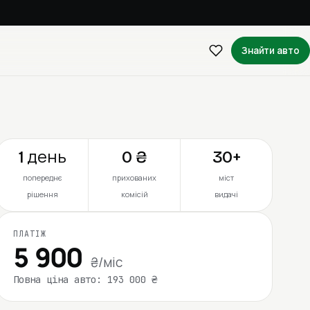
Знайти авто
1 день
0 ₴
30+
попереднє
прихованих
міст
рішення
комісій
видачі
ПЛАТІЖ
5 900
₴/міс
Повна ціна авто: 193 000 ₴