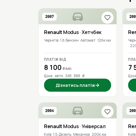
2007
200
Renault
Modus
· Хетчбек
Re
Чернігів
1.6 Бензин
Автомат
126к км
Черн
22
ПЛАТІЖ ВІД
ПЛА
8 100
7 
₴/міс
Ціна авто 265 000 ₴
Цін
→
Дізнатись платіж
2004
200
Renault
Modus
· Універсал
Re
Київ
1.5 Дизель
Механіка
200к км
Київ