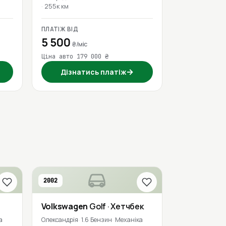
255к км
ПЛАТІЖ ВІД
5 500
₴/міс
Ціна авто 179 000 ₴
→
Дізнатись платіж
2002
Volkswagen
Golf
· Хетчбек
а
Олександрія
1.6 Бензин
Механіка