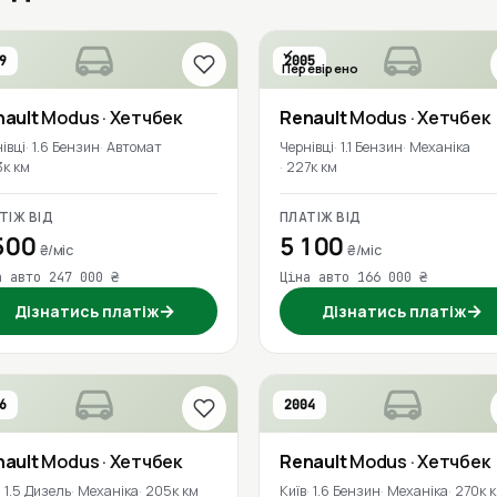
9
2005
Перевірено
nault
Modus
· Хетчбек
Renault
Modus
· Хетчбек
івці
1.6 Бензин
Автомат
Чернівці
1.1 Бензин
Механіка
3к км
227к км
ТІЖ ВІД
ПЛАТІЖ ВІД
500
5 100
₴/міс
₴/міс
а авто 247 000 ₴
Ціна авто 166 000 ₴
→
→
Дізнатись платіж
Дізнатись платіж
6
2004
nault
Modus
· Хетчбек
Renault
Modus
· Хетчбек
1.5 Дизель
Механіка
205к км
Київ
1.6 Бензин
Механіка
270к 