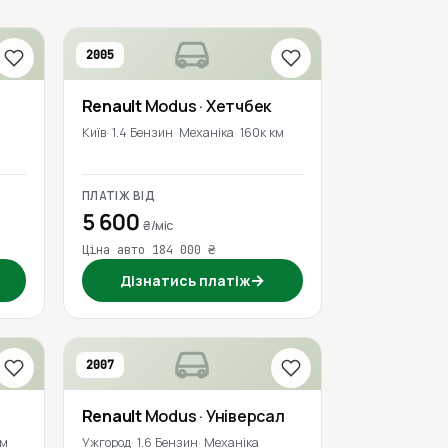
2005
Renault
Modus
· Хетчбек
Київ
1.4 Бензин
Механіка
160к км
ПЛАТІЖ ВІД
5 600
₴/міс
Ціна авто 184 000 ₴
→
Дізнатись платіж
2007
Renault
Modus
· Універсал
км
Ужгород
1.6 Бензин
Механіка