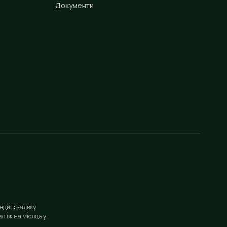
Документи
едит: заявку
тіж на місяць у