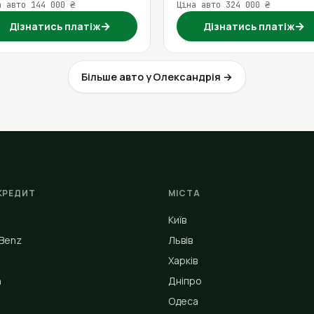
а авто 144 000 ₴
Ціна авто 324 000 ₴
→
→
Дізнатись платіж
Дізнатись платіж
Більше авто у Олександрія →
КРЕДИТ
МІСТА
Київ
Benz
Львів
Харків
n
Дніпро
Одеса