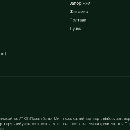
Запоріжжя
Житомир
Полтава
Луцьк
ро)
йним сайтом АТ КБ «ПриватБанк». Ми — незалежний партнер із підбору авто в кр
ртнеру, який ухвалює рішення та визначає остаточні умови кредитування. Пла
ий.