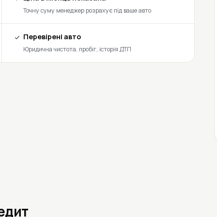
Точну суму менеджер розрахує під ваше авто
Перевірені авто
Юридична чистота, пробіг, історія ДТП
редит