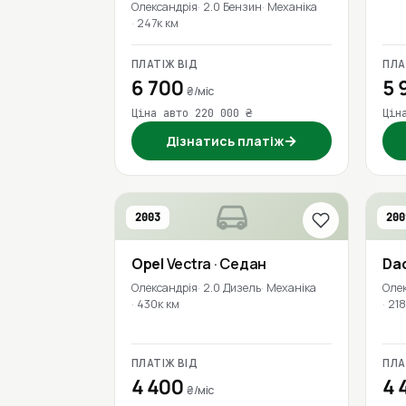
Олександрія
2.0 Бензин
Механіка
247к км
ПЛАТІЖ ВІД
ПЛА
6 700
5 
₴/міс
Ціна авто 220 000 ₴
Цін
→
Дізнатись платіж
2003
200
Opel
Vectra
· Седан
Da
Олександрія
2.0 Дизель
Механіка
Оле
430к км
218
ПЛАТІЖ ВІД
ПЛА
4 400
4 
₴/міс