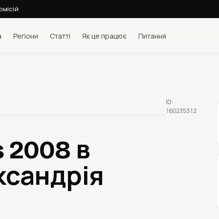
омісій
а
Регіони
Статті
Як це працює
Питання
ID:
160235312
s 2008
в
ксандрія