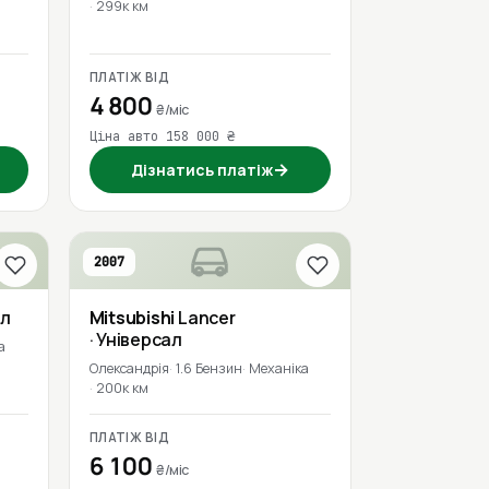
299к км
ПЛАТІЖ ВІД
4 800
₴/міс
Ціна авто 158 000 ₴
→
Дізнатись платіж
2007
ал
Mitsubishi
Lancer
· Універсал
а
Олександрія
1.6 Бензин
Механіка
200к км
ПЛАТІЖ ВІД
6 100
₴/міс