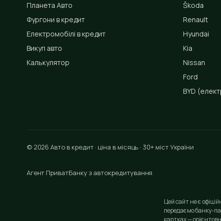
Планета Авто
Škoda
Фургони в кредит
Renault
Електромобілі в кредит
Hyundai
Викуп авто
Kia
Калькулятор
Nissan
Ford
BYD
(елект
© 2026 Авто в кредит · ціна в місяць · 30+ міст України
Агент ПриватБанку з автокредитування
Цей сайт не є офіці
передаємо банку-па
картках — орієнтовн