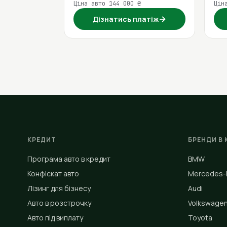
Ціна авто 144 000 ₴
Цін
→
Дізнатись платіж
КРЕДИТ
БРЕНДИ В 
Програма авто в кредит
BMW
Конфіскат авто
Mercedes-
Лізинг для бізнесу
Audi
Авто в розстрочку
Volkswage
Авто під виплату
Toyota