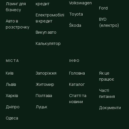
Volkswagen
Лізинг для
кредит
Ford
бізнесу
Toyota
Електромобілі
BYD
Авто в
в кредит
Škoda
(електро)
розстрочку
Викуп авто
Калькулятор
МІСТА
ІНФО
Київ
Запоріжжя
Головна
Як це
працює
Львів
Житомир
Каталог
Часті
Харків
Полтава
Статті та
питання
новини
Дніпро
Луцьк
Документи
Одеса