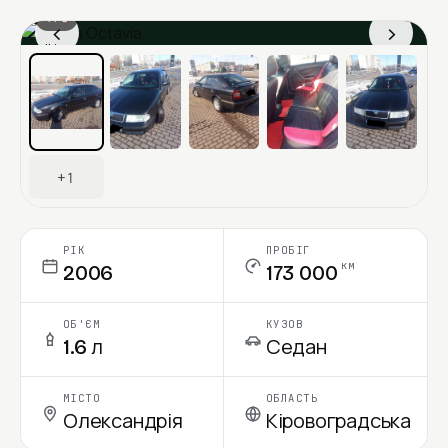
1 / 8
‹
›
Ціна в місяць
+1
РІК
ПРОБІГ
км
2006
173 000
ОБ'ЄМ
КУЗОВ
1.6 л
Седан
МІСТО
ОБЛАСТЬ
Олександрія
Кіровоградська