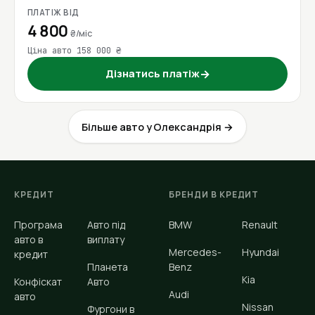
ПЛАТІЖ ВІД
4 800
₴/міс
Ціна авто 158 000 ₴
Дізнатись платіж
→
Більше авто у Олександрія →
КРЕДИТ
БРЕНДИ В КРЕДИТ
Програма
Авто під
BMW
Renault
авто в
виплату
Mercedes-
Hyundai
кредит
Планета
Benz
Kia
Конфіскат
Авто
Audi
авто
Nissan
Фургони в