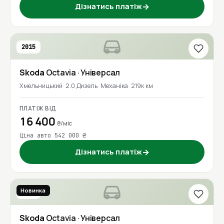
Дізнатись платіж
→
2015
Skoda
Octavia
· Універсал
Хмельницький
2.0 Дизель
Механіка
219к км
ПЛАТІЖ ВІД
16 400
₴/міс
Ціна авто 542 000 ₴
Дізнатись платіж
→
Новинка
2021
Skoda
Octavia
· Універсал