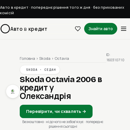
Авто в кредит · попереднє рішення того ж дня · без прихованих
комісій
Авто
в
кредит
Знайти авто
ID:
Головна
›
Skoda
›
Octavia
160310710
SKODA · СЕДАН
Skoda Octavia 2006
в
кредит у
Олександрія
Перевірити, чи схвалять →
Безкоштовно · ні до чого не зобовʼязує · попереднє
рішення сьогодні