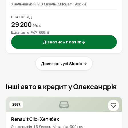
Хмельницький
2.0 Дизель
Автомат
198к км
ПЛАТІЖ ВІД
29 200
₴/міс
Ціна авто 967 000 ₴
Дізнатись платіж
→
Дивитись усі Skoda →
Інші авто в кредит у Олександрія
2009
Renault
Clio
· Хетчбек
Олександрія
1.5 Дизель
Механіка
300к км