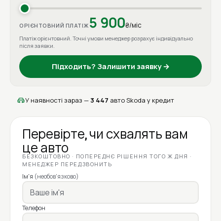
5 900
₴/міс
ОРІЄНТОВНИЙ ПЛАТІЖ
Платіж орієнтовний. Точні умови менеджер розрахує індивідуально
після заявки.
Підходить? Залишити заявку →
У наявності зараз —
3 447
авто Skoda у кредит
Перевірте, чи схвалять вам
це авто
БЕЗКОШТОВНО · ПОПЕРЕДНЄ РІШЕННЯ ТОГО Ж ДНЯ ·
МЕНЕДЖЕР ПЕРЕДЗВОНИТЬ
Ім'я
(необов'язково)
Телефон