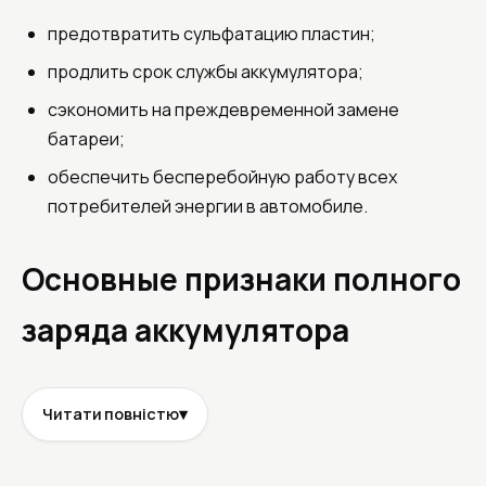
предотвратить сульфатацию пластин;
продлить срок службы аккумулятора;
сэкономить на преждевременной замене
батареи;
обеспечить бесперебойную работу всех
потребителей энергии в автомобиле.
Основные признаки полного
заряда аккумулятора
1. Показания вольтметра
Читати повністю
▾
Один из самых точных и доступных методов —