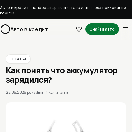
Авто в кредит · попереднє рішення того ж дня · без прихованих
комісій
Авто
в
кредит
Знайти авто
СТАТЬИ
Как понять что аккумулятор
зарядился?
22.05.2025
·
psvadmin
·
1 хв читання