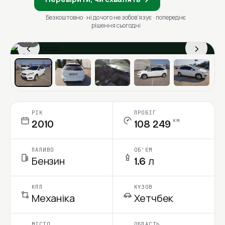
Безкоштовно · ні до чого не зобовʼязує · попереднє
рішення сьогодні
1 / 6
‹
›
Ціна в місяць
РІК
ПРОБІГ
км
2010
108 249
ПАЛИВО
ОБ'ЄМ
Бензин
1.6 л
КПП
КУЗОВ
Механіка
Хетчбек
МІСТО
ОБЛАСТЬ