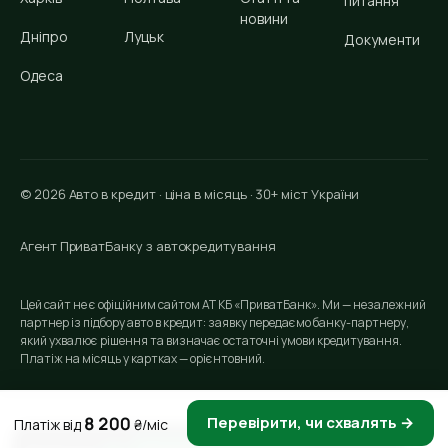
питання
новини
Дніпро
Луцьк
Документи
Одеса
© 2026 Авто в кредит · ціна в місяць · 30+ міст України
Агент ПриватБанку з автокредитування
Цей сайт не є офіційним сайтом АТ КБ «ПриватБанк». Ми — незалежний
партнер із підбору авто в кредит: заявку передаємо банку-партнеру,
який ухвалює рішення та визначає остаточні умови кредитування.
Платіж на місяць у картках — орієнтовний.
8 200
Перевірити, чи схвалять →
Платіж від
₴/міс