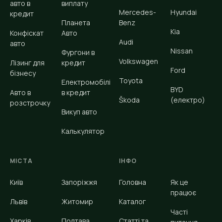
авто в
виплату
Mercedes-
Hyundai
кредит
Планета
Benz
Kia
Конфіскат
Авто
Audi
авто
Nissan
Фургони в
Volkswagen
Лізинг для
кредит
Ford
бізнесу
Toyota
Електромобілі
BYD
Авто в
в кредит
Škoda
(електро)
розстрочку
Викуп авто
Калькулятор
МІСТА
ІНФО
Київ
Запоріжжя
Головна
Як це
працює
Львів
Житомир
Каталог
Часті
Харків
Полтава
Статті та