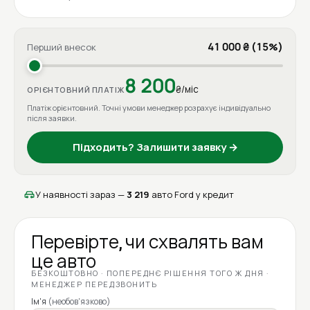
41 000 ₴ (15%)
Перший внесок
8 200
₴/міс
ОРІЄНТОВНИЙ ПЛАТІЖ
Платіж орієнтовний. Точні умови менеджер розрахує індивідуально
після заявки.
Підходить? Залишити заявку →
У наявності зараз —
3 219
авто Ford у кредит
Перевірте, чи схвалять вам
це авто
БЕЗКОШТОВНО · ПОПЕРЕДНЄ РІШЕННЯ ТОГО Ж ДНЯ ·
МЕНЕДЖЕР ПЕРЕДЗВОНИТЬ
Ім'я
(необов'язково)