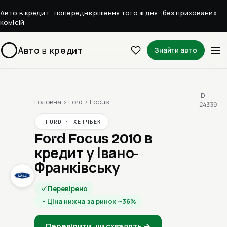
Авто в кредит · попереднє рішення того ж дня · без прихованих
комісій
Авто
в
кредит
Знайти авто
ID:
Головна
›
Ford
›
Focus
24339
FORD · ХЕТЧБЕК
Ford Focus 2010
в
кредит у Івано-
Франківську
Перевірено
Ціна нижча за ринок ~36%
Перевірити, чи схвалять →