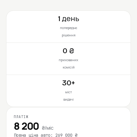
1 день
попереднє
рішення
0 ₴
прихованих
комісій
30+
міст
видачі
ПЛАТІЖ
8 200
₴/міс
Повна ціна авто: 269 000 ₴