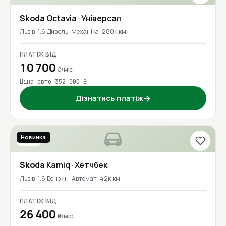
Skoda
Octavia
· Універсал
Львів
1.6 Дизель
Механіка
280к км
ПЛАТІЖ ВІД
10 700
₴/міс
Ціна авто 352 000 ₴
Дізнатись платіж
→
Новинка
2020
Skoda
Kamiq
· Хетчбек
Львів
1.6 Бензин
Автомат
42к км
ПЛАТІЖ ВІД
26 400
₴/міс