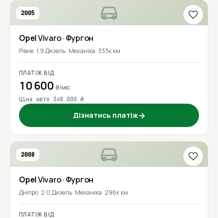
2005
Opel
Vivaro
· Фургон
Рівне
1.9 Дизель
Механіка
333к км
ПЛАТІЖ ВІД
10 600
₴/міс
Ціна авто 348 000 ₴
Дізнатись платіж
→
2008
Opel
Vivaro
· Фургон
Дніпро
2.0 Дизель
Механіка
296к км
ПЛАТІЖ ВІД