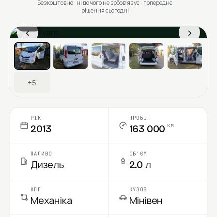
Безкоштовно · ні до чого не зобовʼязує · попереднє
рішення сьогодні
1 / 12
‹
›
Ціна в місяць
+5
РІК
ПРОБІГ
км
2013
163 000
ПАЛИВО
ОБ'ЄМ
Дизель
2.0 л
КПП
КУЗОВ
Механіка
Мінівен