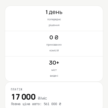
1 день
попереднє
рішення
0 ₴
прихованих
комісій
30+
міст
видачі
ПЛАТІЖ
17 000
₴/міс
Повна ціна авто: 561 000 ₴