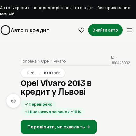
Авто в кредит · попереднє рішення того ж дня · без прихованих
комісій
Авто
в
кредит
Знайти авто
ID:
Головна
›
Opel
›
Vivaro
160448002
OPEL · МІНІВЕН
Opel Vivaro 2013
в
кредит у Львові
Перевірено
Ціна нижча за ринок ~10%
Перевірити, чи схвалять →