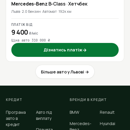
Mercedes-Benz
B-Class
· Хетчбек
Львів
2.0 Бензин
Автомат
192к км
ПЛАТІЖ ВІД
9 400
₴/міс
Ціна авто 310 000 ₴
Дізнатись платіж
→
Більше авто у Львові →
КРЕДИТ
БРЕНДИ В КРЕДИТ
Програма
Авто під
BMW
Renault
авто в
виплату
Mercedes-
Hyundai
кредит
Планета
Benz