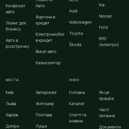
Kia
Конфіскат
Авто
Audi
авто
Nissan
Фургони в
Volkswagen
Лізинг для
кредит
Ford
бізнесу
Toyota
Електромобілі
BYD
Авто в
в кредит
Škoda
(електро)
розстрочку
Викуп авто
Калькулятор
МІСТА
ІНФО
Київ
Запоріжжя
Головна
Як це
працює
Львів
Житомир
Каталог
Часті
Харків
Полтава
Статті та
питання
новини
Дніпро
Луцьк
Документи