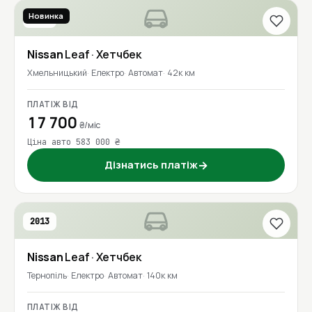
Новинка
2020
Nissan
Leaf
· Хетчбек
Хмельницький
Електро
Автомат
42к км
ПЛАТІЖ ВІД
17 700
₴/міс
Ціна авто 583 000 ₴
Дізнатись платіж
→
2013
Nissan
Leaf
· Хетчбек
Тернопіль
Електро
Автомат
140к км
ПЛАТІЖ ВІД