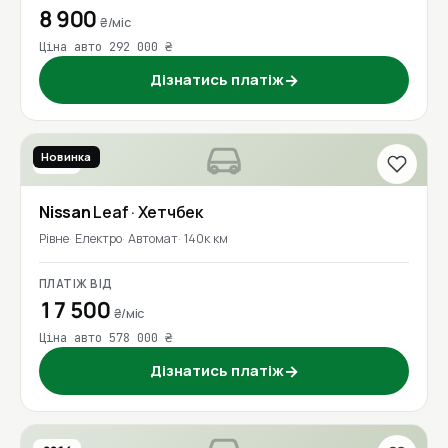
8 900
₴/міс
Ціна авто 292 000 ₴
Дізнатись платіж
→
Новинка
2018
Nissan
Leaf
· Хетчбек
Рівне
Електро
Автомат
140к км
ПЛАТІЖ ВІД
17 500
₴/міс
Ціна авто 578 000 ₴
Дізнатись платіж
→