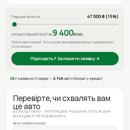
47 000 ₴ (15%)
Перший внесок
9 400
₴/міс
ОРІЄНТОВНИЙ ПЛАТІЖ
Платіж орієнтовний. Точні умови менеджер розрахує індивідуально
після заявки.
Підходить? Залишити заявку →
У наявності зараз —
2 746
авто Nissan у кредит
Перевірте, чи схвалять вам
це авто
БЕЗКОШТОВНО · ПОПЕРЕДНЄ РІШЕННЯ ТОГО Ж ДНЯ ·
МЕНЕДЖЕР ПЕРЕДЗВОНИТЬ
Ім'я
(необов'язково)