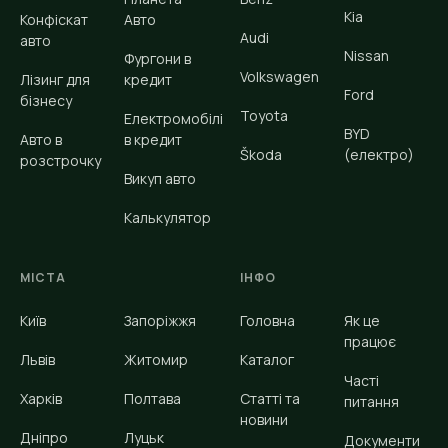
Kia
Конфіскат
Авто
Audi
авто
Nissan
Фургони в
Volkswagen
Лізинг для
кредит
Ford
бізнесу
Toyota
Електромобілі
BYD
Авто в
в кредит
Škoda
(електро)
розстрочку
Викуп авто
Калькулятор
МІСТА
ІНФО
Київ
Запоріжжя
Головна
Як це
працює
Львів
Житомир
Каталог
Часті
Харків
Полтава
Статті та
питання
новини
Дніпро
Луцьк
Документи