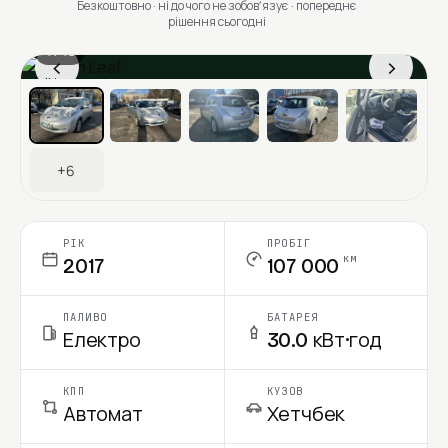
Безкоштовно · ні до чого не зобовʼязує · попереднє
рішення сьогодні
1 / 13
‹
›
Ціна в місяць
+6
РІК
ПРОБІГ
км
2017
107 000
ПАЛИВО
БАТАРЕЯ
Електро
30.0 кВт·год
КПП
КУЗОВ
Автомат
Хетчбек