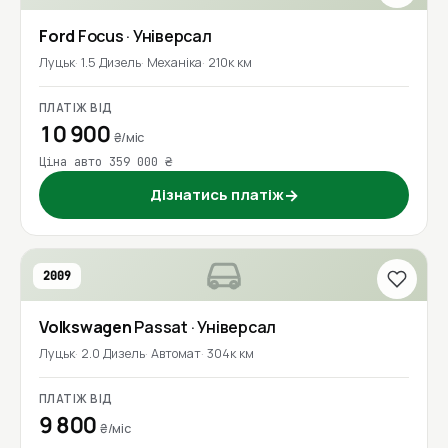
Ford
Focus
· Універсал
Луцьк
1.5 Дизель
Механіка
210к км
ПЛАТІЖ ВІД
10 900
₴/міс
Ціна авто 359 000 ₴
Дізнатись платіж
→
2009
Volkswagen
Passat
· Універсал
Луцьк
2.0 Дизель
Автомат
304к км
ПЛАТІЖ ВІД
9 800
₴/міс