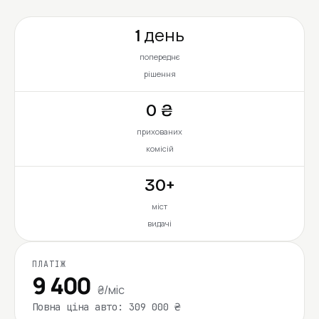
1 день
попереднє
рішення
0 ₴
прихованих
комісій
30+
міст
видачі
ПЛАТІЖ
9 400
₴/міс
Повна ціна авто: 309 000 ₴