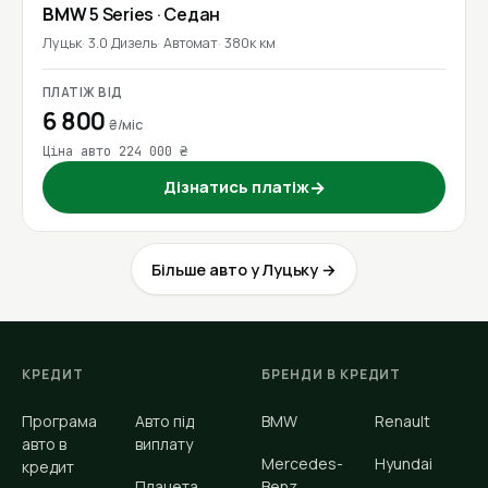
BMW
5 Series
· Седан
Луцьк
3.0 Дизель
Автомат
380к км
ПЛАТІЖ ВІД
6 800
₴/міс
Ціна авто 224 000 ₴
Дізнатись платіж
→
Більше авто у Луцьку →
КРЕДИТ
БРЕНДИ В КРЕДИТ
Програма
Авто під
BMW
Renault
авто в
виплату
Mercedes-
Hyundai
кредит
Планета
Benz