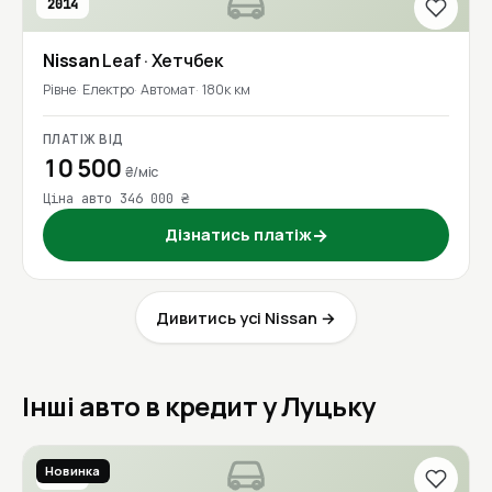
2014
Nissan
Leaf
· Хетчбек
Рівне
Електро
Автомат
180к км
ПЛАТІЖ ВІД
10 500
₴/міс
Ціна авто 346 000 ₴
Дізнатись платіж
→
Дивитись усі Nissan →
Інші авто в кредит у Луцьку
Новинка
2016