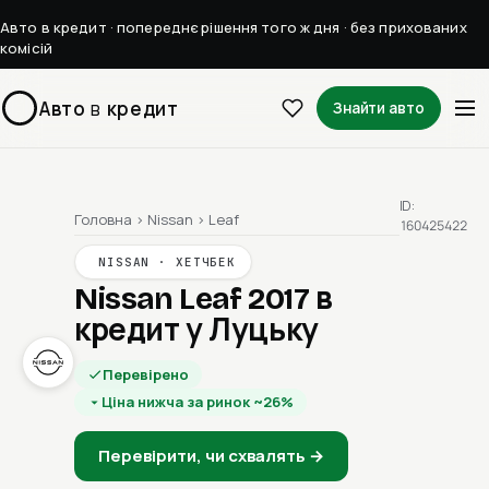
Авто в кредит · попереднє рішення того ж дня · без прихованих
комісій
Авто
в
кредит
Знайти авто
ID:
Головна
›
Nissan
›
Leaf
160425422
NISSAN · ХЕТЧБЕК
Nissan Leaf 2017
в
кредит у Луцьку
Перевірено
Ціна нижча за ринок ~26%
Перевірити, чи схвалять →