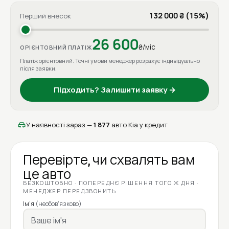
132 000 ₴ (15%)
Перший внесок
26 600
₴/міс
ОРІЄНТОВНИЙ ПЛАТІЖ
Платіж орієнтовний. Точні умови менеджер розрахує індивідуально
після заявки.
Підходить? Залишити заявку →
У наявності зараз —
1 877
авто Kia у кредит
Перевірте, чи схвалять вам
це авто
БЕЗКОШТОВНО · ПОПЕРЕДНЄ РІШЕННЯ ТОГО Ж ДНЯ ·
МЕНЕДЖЕР ПЕРЕДЗВОНИТЬ
Ім'я
(необов'язково)