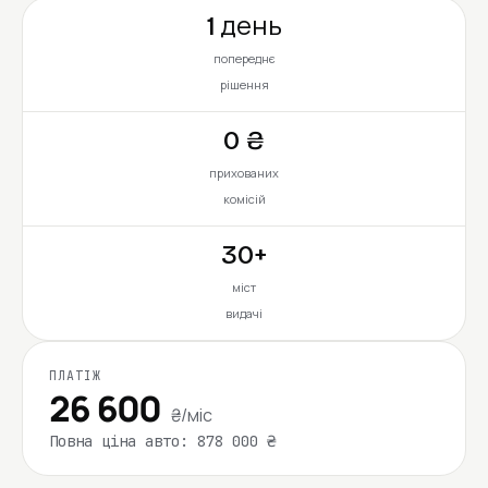
1 день
попереднє
рішення
0 ₴
прихованих
комісій
30+
міст
видачі
ПЛАТІЖ
26 600
₴/міс
Повна ціна авто: 878 000 ₴