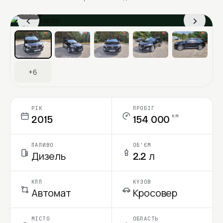
1 / 13
‹
›
Ціна в місяць
+6
РІК
ПРОБІГ
км
2015
154 000
ПАЛИВО
ОБ'ЄМ
Дизель
2.2 л
КПП
КУЗОВ
Автомат
Кросовер
МІСТО
ОБЛАСТЬ