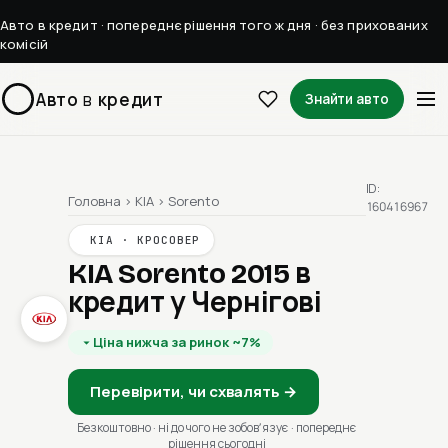
Авто в кредит · попереднє рішення того ж дня · без прихованих
комісій
Авто
в
кредит
Знайти авто
ID:
Головна
›
KIA
›
Sorento
160416967
KIA · КРОСОВЕР
KIA Sorento 2015
в
кредит у Чернігові
Ціна нижча за ринок ~7%
Перевірити, чи схвалять →
Безкоштовно · ні до чого не зобовʼязує · попереднє
рішення сьогодні