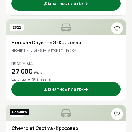
Дізнатись платіж
→
2011
Porsche
Cayenne S
· Кросовер
Чернігів
4.8 Бензин
Автомат
114к км
ПЛАТІЖ ВІД
27 000
₴/міс
Ціна авто 892 000 ₴
Дізнатись платіж
→
Новинка
2017
Chevrolet
Captiva
· Кросовер