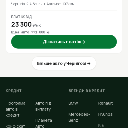
Чернігів
2.4 Бензин
Автомат
107к км
ПЛАТІЖ ВІД
23 300
₴/міс
Ціна авто 771 000 ₴
Дізнатись платіж
→
Більше авто у Чернігові →
КРЕДИТ
БРЕНДИ В КРЕДИТ
Програма
Авто під
BMW
Renault
авто в
виплату
Mercedes-
Hyundai
кредит
Планета
Benz
Kia
Конфіскат
Авто