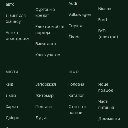
Audi
авто
Nissan
Фургони в
Volkswagen
Лізинг для
кредит
Ford
бізнесу
Toyota
Електромобілі
BYD
Авто в
в кредит
Škoda
(електро)
розстрочку
Викуп авто
Калькулятор
МІСТА
ІНФО
Київ
Запоріжжя
Головна
Як це
працює
Львів
Житомир
Каталог
Часті
Харків
Полтава
Статті та
питання
новини
Дніпро
Луцьк
Документи