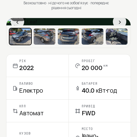
Безкоштовно · ні до чого не зобовʼязує · попереднє
рішення сьогодні
1 / 11
‹
›
Ціна в місяць
РІК
ПРОБІГ
км
2022
20 000
ПАЛИВО
БАТАРЕЯ
Електро
40.0 кВт·год
КПП
ПРИВІД
Автомат
FWD
МІСТО
КУЗОВ
Івано-