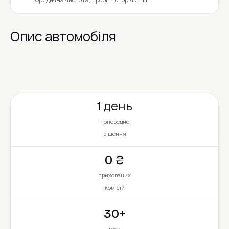
Опис автомобіля
1 день
попереднє
рішення
0 ₴
прихованих
комісій
30+
міст