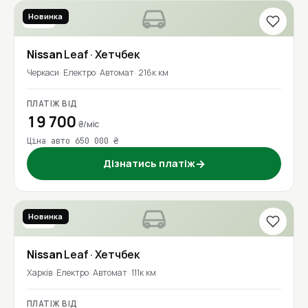
Новинка
2021
Nissan
Leaf
· Хетчбек
Черкаси
Електро
Автомат
216к км
ПЛАТІЖ ВІД
19 700
₴/міс
Ціна авто 650 000 ₴
Дізнатись платіж
→
Новинка
2016
Nissan
Leaf
· Хетчбек
Харків
Електро
Автомат
111к км
ПЛАТІЖ ВІД