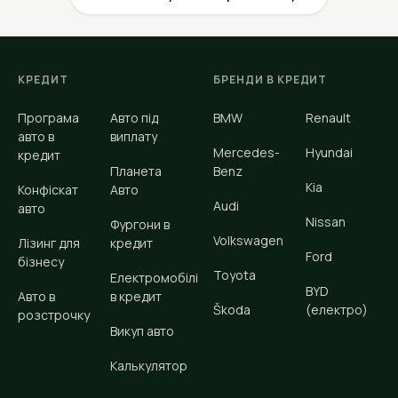
КРЕДИТ
БРЕНДИ В КРЕДИТ
Програма
Авто під
BMW
Renault
авто в
виплату
Mercedes-
Hyundai
кредит
Планета
Benz
Kia
Конфіскат
Авто
Audi
авто
Nissan
Фургони в
Volkswagen
Лізинг для
кредит
Ford
бізнесу
Toyota
Електромобілі
BYD
Авто в
в кредит
Škoda
(електро)
розстрочку
Викуп авто
Калькулятор