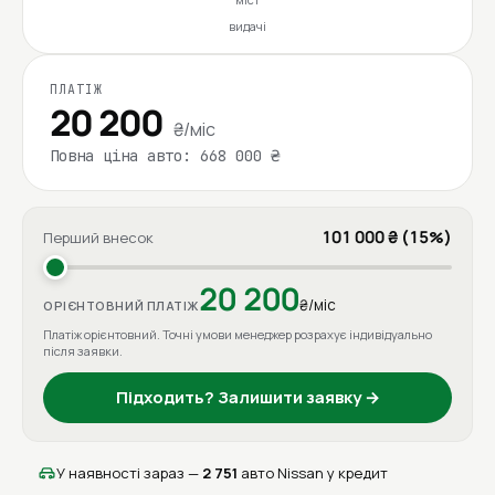
видачі
ПЛАТІЖ
20 200
₴/міс
Повна ціна авто: 668 000 ₴
101 000 ₴ (15%)
Перший внесок
20 200
₴/міс
ОРІЄНТОВНИЙ ПЛАТІЖ
Платіж орієнтовний. Точні умови менеджер розрахує індивідуально
після заявки.
Підходить? Залишити заявку →
У наявності зараз —
2 751
авто Nissan у кредит