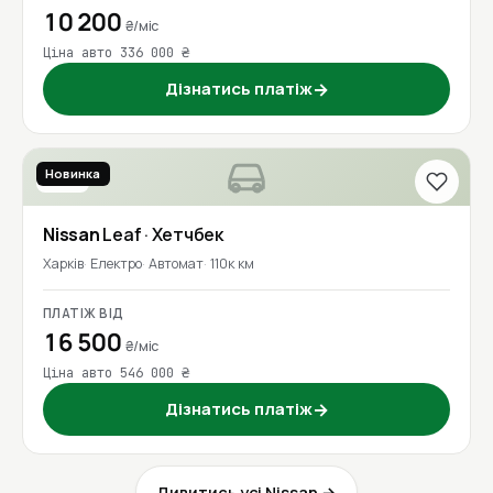
10 200
₴/міс
Ціна авто 336 000 ₴
Дізнатись платіж
→
Новинка
2019
Nissan
Leaf
· Хетчбек
Харків
Електро
Автомат
110к км
ПЛАТІЖ ВІД
16 500
₴/міс
Ціна авто 546 000 ₴
Дізнатись платіж
→
Дивитись усі Nissan →