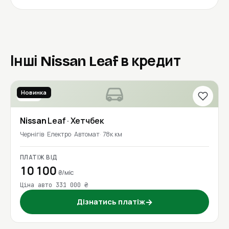
Інші Nissan Leaf в кредит
Новинка
2016
Nissan
Leaf
· Хетчбек
Чернігів
Електро
Автомат
78к км
ПЛАТІЖ ВІД
10 100
₴/міс
Ціна авто 331 000 ₴
Дізнатись платіж
→