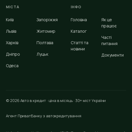
МІСТА
ІНФО
Київ
Запоріжжя
Головна
Як це
працює
Львів
Житомир
Каталог
Часті
Харків
Полтава
Статті та
питання
новини
Дніпро
Луцьк
Документи
Одеса
© 2026 Авто в кредит · ціна в місяць · 30+ міст України
Агент ПриватБанку з автокредитування