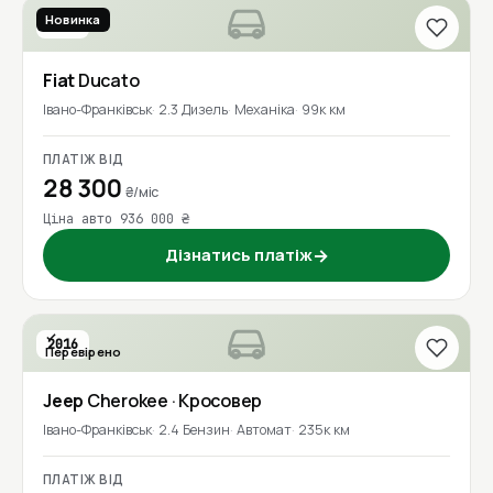
Новинка
2021
Fiat
Ducato
Івано-Франківськ
2.3 Дизель
Механіка
99к км
ПЛАТІЖ ВІД
28 300
₴/міс
Ціна авто 936 000 ₴
Дізнатись платіж
→
2016
Перевірено
1 власник
Jeep
Cherokee
· Кросовер
Івано-Франківськ
2.4 Бензин
Автомат
235к км
ПЛАТІЖ ВІД