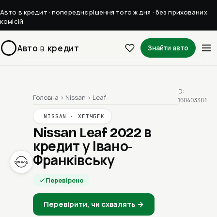
Авто в кредит · попереднє рішення того ж дня · без прихованих
комісій
Авто
в
кредит
Знайти авто
ID:
Головна
›
Nissan
›
Leaf
160403381
NISSAN · ХЕТЧБЕК
Nissan Leaf 2022
в
кредит у Івано-
Франківську
Перевірено
Перевірити, чи схвалять →