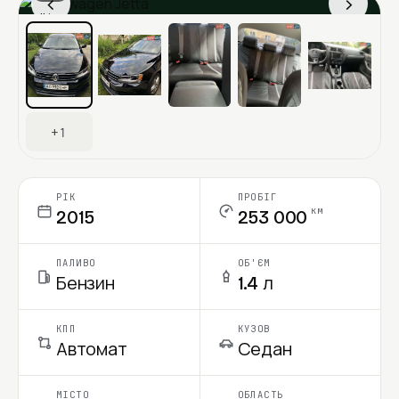
‹
›
Ціна в місяць
+1
РІК
ПРОБІГ
км
2015
253 000
ПАЛИВО
ОБ'ЄМ
Бензин
1.4 л
КПП
КУЗОВ
Автомат
Седан
МІСТО
ОБЛАСТЬ