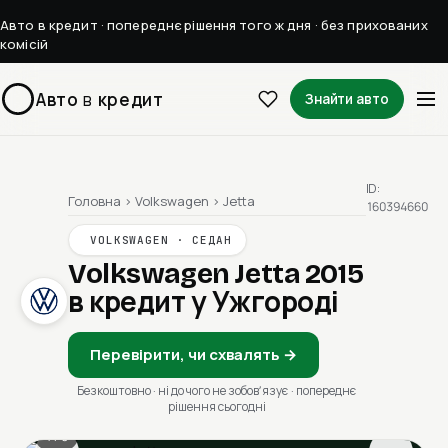
Авто в кредит · попереднє рішення того ж дня · без прихованих
комісій
Авто
в
кредит
Знайти авто
ID:
Головна
›
Volkswagen
›
Jetta
160394660
VOLKSWAGEN · СЕДАН
Volkswagen Jetta 2015
в кредит у Ужгороді
Перевірити, чи схвалять →
Безкоштовно · ні до чого не зобовʼязує · попереднє
рішення сьогодні
1 / 8