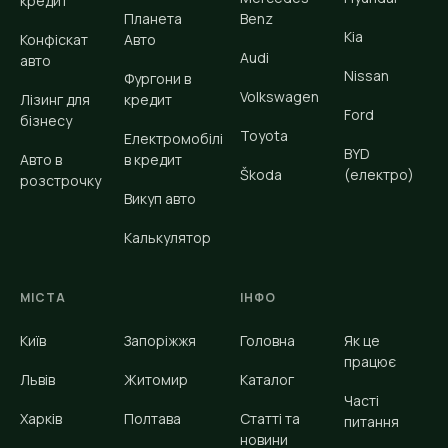
кредит
Планета
Benz
Kia
Конфіскат
Авто
Audi
авто
Nissan
Фургони в
Volkswagen
Лізинг для
кредит
Ford
бізнесу
Toyota
Електромобілі
BYD
Авто в
в кредит
Škoda
(електро)
розстрочку
Викуп авто
Калькулятор
МІСТА
ІНФО
Київ
Запоріжжя
Головна
Як це
працює
Львів
Житомир
Каталог
Часті
Харків
Полтава
Статті та
питання
новини