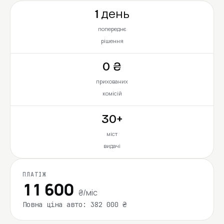
1 день
попереднє
рішення
0 ₴
прихованих
комісій
30+
міст
видачі
ПЛАТІЖ
11 600
₴/міс
Повна ціна авто: 382 000 ₴