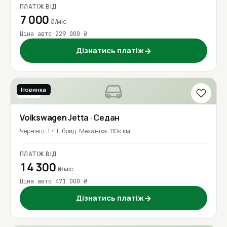
ПЛАТІЖ ВІД
7 000
₴/міс
Ціна авто 229 000 ₴
Дізнатись платіж
→
Новинка
2016
Volkswagen
Jetta
· Седан
Чернівці
1.4 Гібрид
Механіка
110к км
ПЛАТІЖ ВІД
14 300
₴/міс
Ціна авто 471 000 ₴
Дізнатись платіж
→