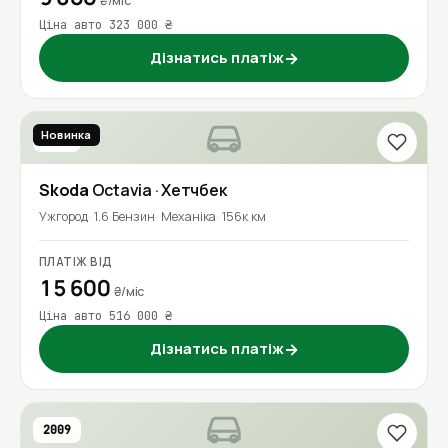
₴/міс
Ціна авто 323 000 ₴
Дізнатись платіж
→
Новинка
2017
Skoda
Octavia
· Хетчбек
Ужгород
1.6 Бензин
Механіка
156к км
ПЛАТІЖ ВІД
15 600
₴/міс
Ціна авто 516 000 ₴
Дізнатись платіж
→
2009