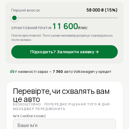
58 000 ₴ (15%)
Перший внесок
11 600
₴/міс
ОРІЄНТОВНИЙ ПЛАТІЖ
Платіж орієнтовний. Точні умови менеджер розрахує індивідуально
після заявки.
Підходить? Залишити заявку →
У наявності зараз —
7 360
авто Volkswagen у кредит
Перевірте, чи схвалять вам
це авто
БЕЗКОШТОВНО · ПОПЕРЕДНЄ РІШЕННЯ ТОГО Ж ДНЯ ·
МЕНЕДЖЕР ПЕРЕДЗВОНИТЬ
Ім'я
(необов'язково)