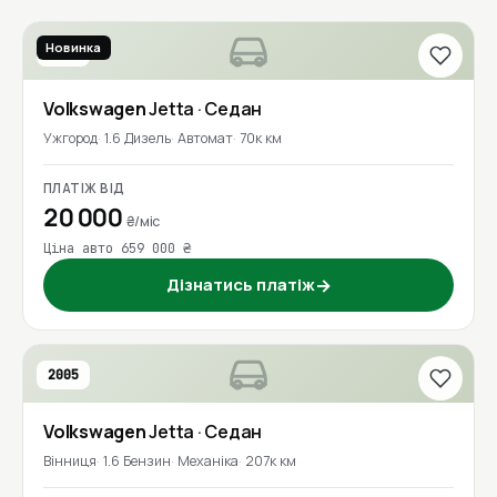
Новинка
2016
Volkswagen
Jetta
· Седан
Ужгород
1.6 Дизель
Автомат
70к км
ПЛАТІЖ ВІД
20 000
₴/міс
Ціна авто 659 000 ₴
Дізнатись платіж
→
2005
Volkswagen
Jetta
· Седан
Вінниця
1.6 Бензин
Механіка
207к км