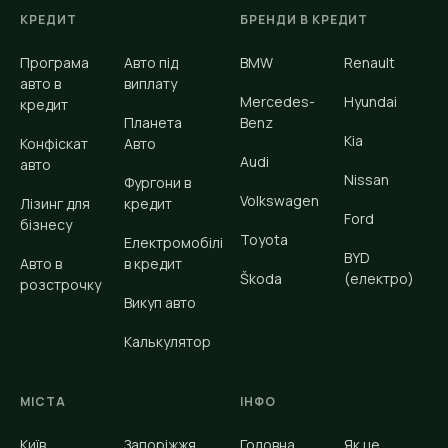
КРЕДИТ
БРЕНДИ В КРЕДИТ
Програма
Авто під
BMW
Renault
авто в
виплату
Mercedes-
Hyundai
кредит
Планета
Benz
Kia
Конфіскат
Авто
Audi
авто
Nissan
Фургони в
Volkswagen
Лізинг для
кредит
Ford
бізнесу
Toyota
Електромобілі
BYD
Авто в
в кредит
Škoda
(електро)
розстрочку
Викуп авто
Калькулятор
МІСТА
ІНФО
Київ
Запоріжжя
Головна
Як це