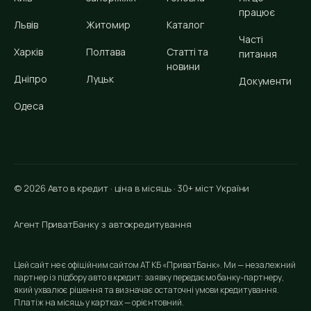
працює
Львів
Житомир
Каталог
Часті
Харків
Полтава
Статті та
питання
новини
Дніпро
Луцьк
Документи
Одеса
© 2026 Авто в кредит · ціна в місяць · 30+ міст України
Агент ПриватБанку з автокредитування
Цей сайт не є офіційним сайтом АТ КБ «ПриватБанк». Ми — незалежний
партнер із підбору авто в кредит: заявку передаємо банку-партнеру,
який ухвалює рішення та визначає остаточні умови кредитування.
Платіж на місяць у картках — орієнтовний.