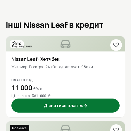
Інші Nissan Leaf в кредит
2014
Перевірено
Nissan
Leaf
· Хетчбек
Житомир
Електро · 24 кВт·год
Автомат
98к км
ПЛАТІЖ ВІД
11 000
₴/міс
Ціна авто 361 000 ₴
Дізнатись платіж
→
Новинка
2018