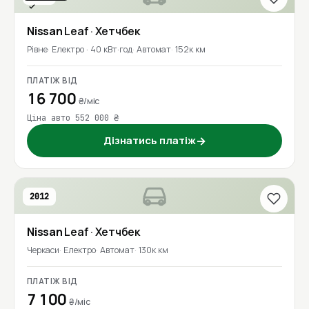
Перевірено
Nissan
Leaf
· Хетчбек
Рівне
Електро · 40 кВт·год
Автомат
152к км
ПЛАТІЖ ВІД
16 700
₴/міс
Ціна авто 552 000 ₴
Дізнатись платіж
→
2012
Nissan
Leaf
· Хетчбек
Черкаси
Електро
Автомат
130к км
ПЛАТІЖ ВІД
7 100
₴/міс