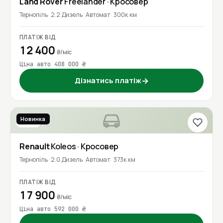
Land Rover
Freelander
· Кросовер
Тернопіль
2.2 Дизель
Автомат
300к км
ПЛАТІЖ ВІД
12 400
₴/міс
Ціна авто 408 000 ₴
Дізнатись платіж
→
Новинка
2016
Renault
Koleos
· Кросовер
Тернопіль
2.0 Дизель
Автомат
373к км
ПЛАТІЖ ВІД
17 900
₴/міс
Ціна авто 592 000 ₴