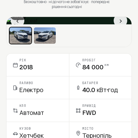
Безкоштовно · ні до чого не зобовʼязує · попереднє
рішення сьогодні
1 / 13
‹
›
Ціна в місяць
РІК
ПРОБІГ
км
2018
84 000
ПАЛИВО
БАТАРЕЯ
Електро
40.0 кВт·год
КПП
ПРИВІД
Автомат
FWD
КУЗОВ
МІСТО
Хетчбек
Тернопіль