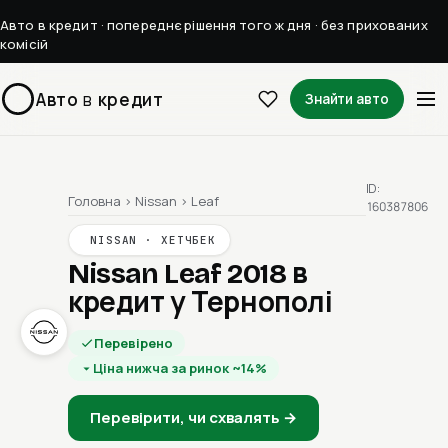
Авто в кредит · попереднє рішення того ж дня · без прихованих
комісій
Авто
в
кредит
Знайти авто
ID:
Головна
›
Nissan
›
Leaf
160387806
NISSAN · ХЕТЧБЕК
Nissan Leaf 2018
в
кредит у Тернополі
Перевірено
Ціна нижча за ринок ~14%
Перевірити, чи схвалять →