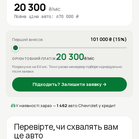
20 300
₴/міс
Повна ціна авто: 670 000 ₴
101 000 ₴ (15%)
Перший внесок
20 300
₴/міс
ОРІЄНТОВНИЙ ПЛАТІЖ
Розрахунок на 60 міс. Точні умови менеджер підбере індивідуально
після заявки.
Підходить? Залишити заявку →
У наявності зараз —
1 462
авто Chevrolet у кредит
Перевірте, чи схвалять вам
це авто