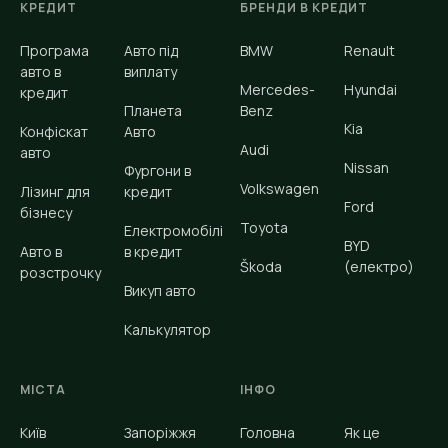
КРЕДИТ
БРЕНДИ В КРЕДИТ
Програма
Авто під
BMW
Renault
авто в
виплату
Mercedes-
Hyundai
кредит
Планета
Benz
Kia
Конфіскат
Авто
Audi
авто
Nissan
Фургони в
Volkswagen
Лізинг для
кредит
Ford
бізнесу
Toyota
Електромобілі
BYD
Авто в
в кредит
Škoda
(електро)
розстрочку
Викуп авто
Калькулятор
МІСТА
ІНФО
Київ
Запоріжжя
Головна
Як це