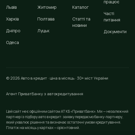
працює
Львів
Житомир
Каталог
Часті
Харків
Полтава
Статті та
питання
новини
Дніпро
Луцьк
Документи
Одеса
© 2026 Авто в кредит · ціна в місяць · 30+ міст України
Агент ПриватБанку з автокредитування
Цей сайт не є офіційним сайтом АТ КБ «ПриватБанк». Ми — незалежний
партнер із підбору авто в кредит: заявку передаємо банку-партнеру,
який ухвалює рішення та визначає остаточні умови кредитування.
Платіж на місяць у картках — орієнтовний.