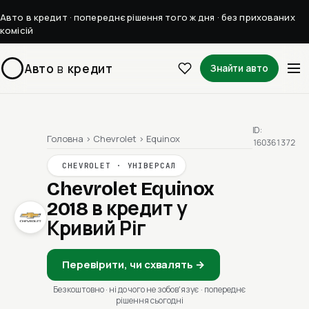
Авто в кредит · попереднє рішення того ж дня · без прихованих
комісій
Авто
в
кредит
Знайти авто
ID:
Головна
›
Chevrolet
›
Equinox
160361372
CHEVROLET · УНІВЕРСАЛ
Chevrolet Equinox
2018
в кредит у
Кривий Ріг
Перевірити, чи схвалять →
Безкоштовно · ні до чого не зобовʼязує · попереднє
рішення сьогодні