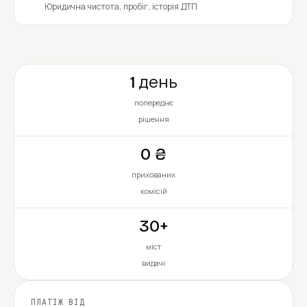
Юридична чистота, пробіг, історія ДТП
1 день
попереднє
рішення
0 ₴
прихованих
комісій
30+
міст
видачі
ПЛАТІЖ ВІД