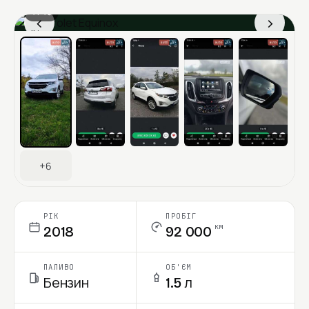
1 / 13
‹
›
Ціна в місяць
+6
РІК
ПРОБІГ
км
2018
92 000
ПАЛИВО
ОБ'ЄМ
Бензин
1.5 л