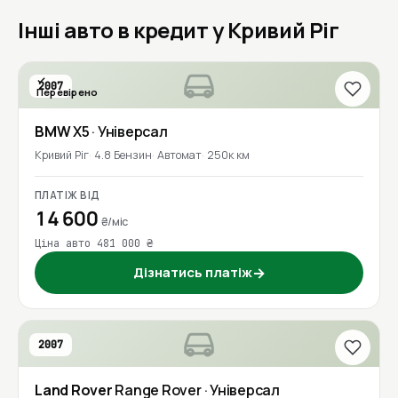
Інші авто в кредит у Кривий Ріг
2007
Перевірено
BMW
X5
· Універсал
Кривий Ріг
4.8 Бензин
Автомат
250к км
ПЛАТІЖ ВІД
14 600
₴/міс
Ціна авто 481 000 ₴
Дізнатись платіж
→
2007
Land Rover
Range Rover
· Універсал