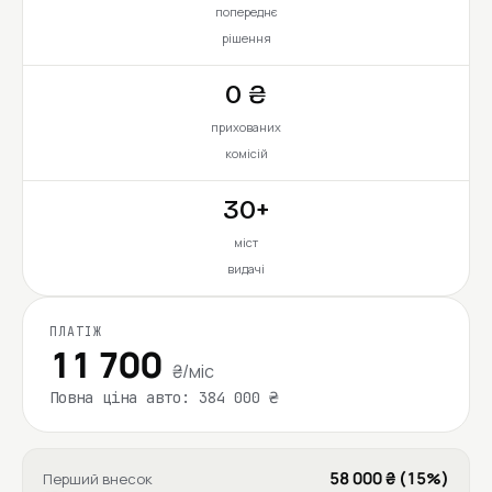
попереднє
рішення
0 ₴
прихованих
комісій
30+
міст
видачі
ПЛАТІЖ
11 700
₴/міс
Повна ціна авто: 384 000 ₴
58 000 ₴ (15%)
Перший внесок