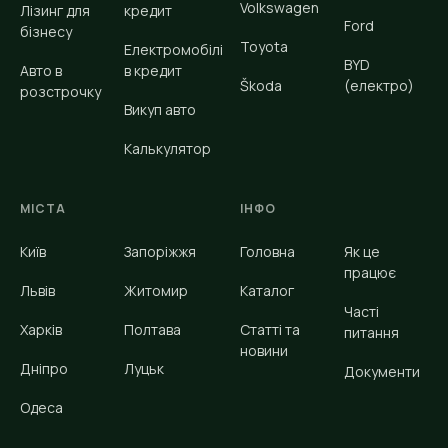
Volkswagen
Лізинг для
кредит
Ford
бізнесу
Toyota
Електромобілі
BYD
Авто в
в кредит
Škoda
(електро)
розстрочку
Викуп авто
Калькулятор
МІСТА
ІНФО
Київ
Запоріжжя
Головна
Як це
працює
Львів
Житомир
Каталог
Часті
Харків
Полтава
Статті та
питання
новини
Дніпро
Луцьк
Документи
Одеса