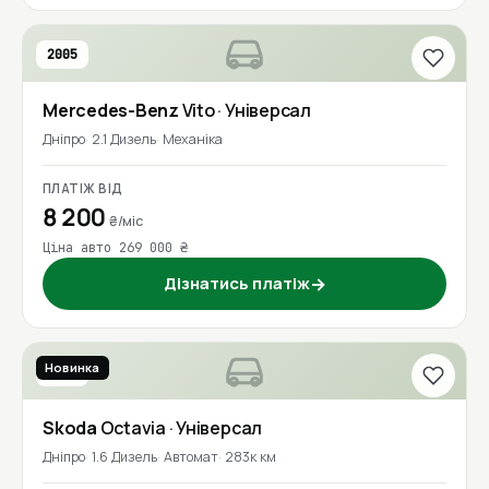
2005
Mercedes-Benz
Vito
· Універсал
Дніпро
2.1 Дизель
Механіка
ПЛАТІЖ ВІД
8 200
₴/міс
Ціна авто 269 000 ₴
Дізнатись платіж
→
Новинка
2018
Skoda
Octavia
· Універсал
Дніпро
1.6 Дизель
Автомат
283к км