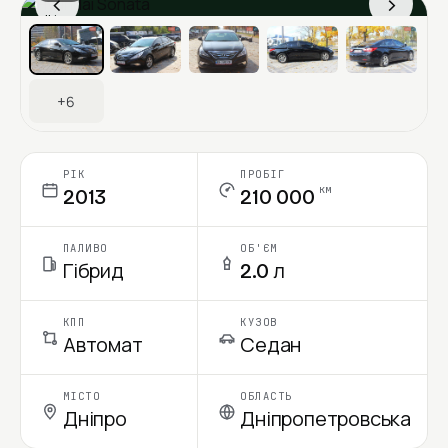
‹
›
Ціна в місяць
+6
РІК
ПРОБІГ
км
2013
210 000
ПАЛИВО
ОБ'ЄМ
Гібрид
2.0 л
КПП
КУЗОВ
Автомат
Седан
МІСТО
ОБЛАСТЬ
Дніпро
Дніпропетровська