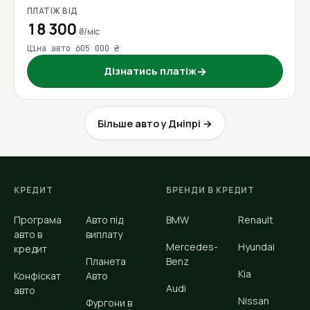
ПЛАТІЖ ВІД
18 300
₴/міс
Ціна авто 605 000 ₴
Дізнатись платіж
→
Більше авто у Дніпрі →
КРЕДИТ
БРЕНДИ В КРЕДИТ
Програма
Авто під
BMW
Renault
авто в
виплату
Mercedes-
Hyundai
кредит
Планета
Benz
Kia
Конфіскат
Авто
Audi
авто
Nissan
Фургони в