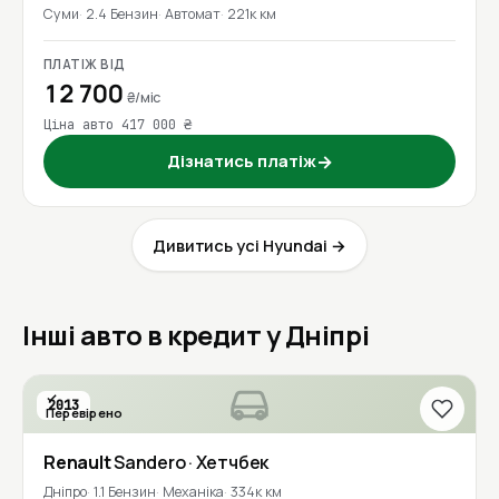
Суми
2.4 Бензин
Автомат
221к км
ПЛАТІЖ ВІД
12 700
₴/міс
Ціна авто 417 000 ₴
Дізнатись платіж
→
Дивитись усі Hyundai →
Інші авто в кредит у Дніпрі
2013
Перевірено
Renault
Sandero
· Хетчбек
Дніпро
1.1 Бензин
Механіка
334к км