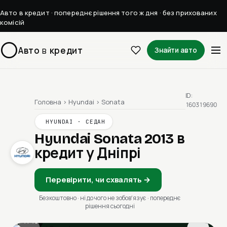
Авто в кредит · попереднє рішення того ж дня · без прихованих
комісій
Авто
в
кредит
Знайти авто
ID:
Головна
›
Hyundai
›
Sonata
160319690
HYUNDAI · СЕДАН
Hyundai Sonata 2013
в
кредит у Дніпрі
Перевірити, чи схвалять →
Безкоштовно · ні до чого не зобовʼязує · попереднє
рішення сьогодні
1 / 13