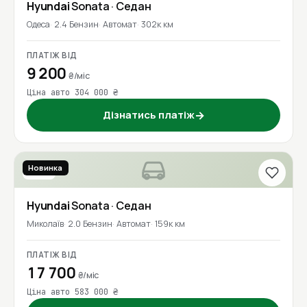
Hyundai
Sonata
· Седан
Одеса
2.4 Бензин
Автомат
302к км
ПЛАТІЖ ВІД
9 200
₴/міс
Ціна авто 304 000 ₴
Дізнатись платіж
→
Новинка
2016
Hyundai
Sonata
· Седан
Миколаїв
2.0 Бензин
Автомат
159к км
ПЛАТІЖ ВІД
17 700
₴/міс
Ціна авто 583 000 ₴