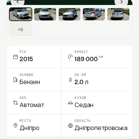
‹
›
Ціна в місяць
+6
РІК
ПРОБІГ
км
2015
189 000
ПАЛИВО
ОБ'ЄМ
Бензин
2.0 л
КПП
КУЗОВ
Автомат
Седан
МІСТО
ОБЛАСТЬ
Дніпро
Дніпропетровська