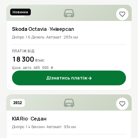
Новинка
2018
Skoda
Octavia
· Універсал
Дніпро
1.6 Дизель
Автомат
283к км
ПЛАТІЖ ВІД
18 300
₴/міс
Ціна авто 605 000 ₴
Дізнатись платіж
→
2012
KIA
Rio
· Седан
Дніпро
1.4 Бензин
Автомат
93к км