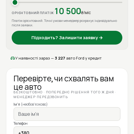
10 500
₴/міс
ОРІЄНТОВНИЙ ПЛАТІЖ
Платіж орієнтовний. Точні умови менеджер розрахує індивідуально
після заявки.
Підходить? Залишити заявку →
У наявності зараз —
3 227
авто Ford у кредит
Перевірте, чи схвалять вам
це авто
БЕЗКОШТОВНО · ПОПЕРЕДНЄ РІШЕННЯ ТОГО Ж ДНЯ ·
МЕНЕДЖЕР ПЕРЕДЗВОНИТЬ
Ім'я
(необов'язково)
Телефон