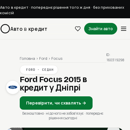
Авто в кредит · попереднє рішення того ж дня · без прихованих
комісій
Авто
в
кредит
Знайти авто
ID:
Головна
›
Ford
›
Focus
160319298
FORD · СЕДАН
Ford Focus 2015
в
кредит у Дніпрі
Перевірити, чи схвалять →
Безкоштовно · ні до чого не зобовʼязує · попереднє
рішення сьогодні
1 / 13