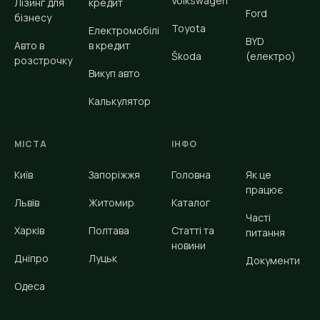
Volkswagen
Лізинг для
кредит
Ford
бізнесу
Toyota
Електромобілі
BYD
Авто в
в кредит
Škoda
(електро)
розстрочку
Викуп авто
Калькулятор
МІСТА
ІНФО
Київ
Запоріжжя
Головна
Як це
працює
Львів
Житомир
Каталог
Часті
Харків
Полтава
Статті та
питання
новини
Дніпро
Луцьк
Документи
Одеса