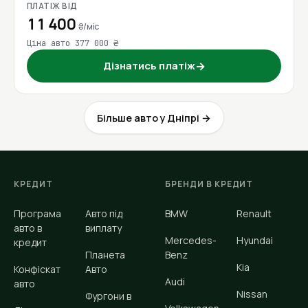
ПЛАТІЖ ВІД
11 400
₴/міс
Ціна авто 377 000 ₴
Дізнатись платіж
→
Більше авто у Дніпрі →
КРЕДИТ
БРЕНДИ В КРЕДИТ
Програма
Авто під
BMW
Renault
авто в
виплату
Mercedes-
Hyundai
кредит
Планета
Benz
Kia
Конфіскат
Авто
Audi
авто
Nissan
Фургони в