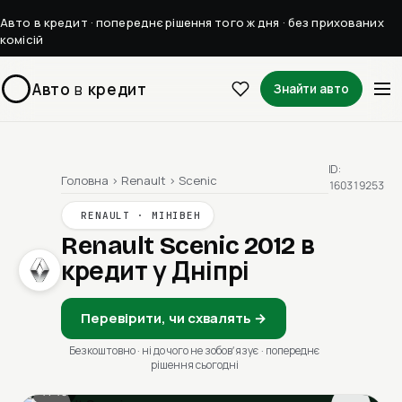
Авто в кредит · попереднє рішення того ж дня · без прихованих
комісій
Авто
в
кредит
Знайти авто
ID:
Головна
›
Renault
›
Scenic
160319253
RENAULT · МІНІВЕН
Renault Scenic 2012
в
кредит у Дніпрі
Перевірити, чи схвалять →
Безкоштовно · ні до чого не зобовʼязує · попереднє
рішення сьогодні
1 / 13