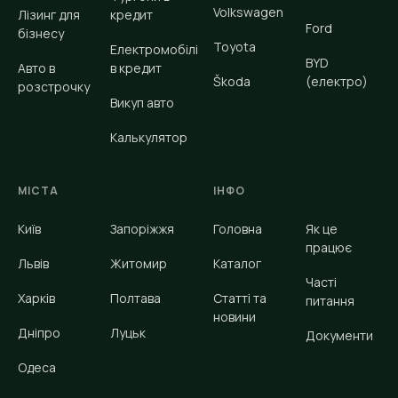
Volkswagen
Лізинг для
кредит
Ford
бізнесу
Toyota
Електромобілі
BYD
Авто в
в кредит
Škoda
(електро)
розстрочку
Викуп авто
Калькулятор
МІСТА
ІНФО
Київ
Запоріжжя
Головна
Як це
працює
Львів
Житомир
Каталог
Часті
Харків
Полтава
Статті та
питання
новини
Дніпро
Луцьк
Документи
Одеса