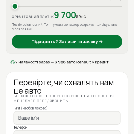
9 700
₴/міс
ОРІЄНТОВНИЙ ПЛАТІЖ
Платіж орієнтовний. Точні умови менеджер розрахує індивідуально
після заявки.
Підходить? Залишити заявку →
У наявності зараз —
3 928
авто Renault у кредит
Перевірте, чи схвалять вам
це авто
БЕЗКОШТОВНО · ПОПЕРЕДНЄ РІШЕННЯ ТОГО Ж ДНЯ ·
МЕНЕДЖЕР ПЕРЕДЗВОНИТЬ
Ім'я
(необов'язково)
Телефон