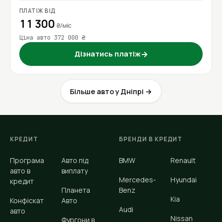
ПЛАТІЖ ВІД
11 300
₴/міс
Ціна авто 372 000 ₴
Дізнатись платіж
→
Більше авто у Дніпрі →
КРЕДИТ
БРЕНДИ В КРЕДИТ
Програма
Авто під
BMW
Renault
авто в
виплату
Mercedes-
Hyundai
кредит
Планета
Benz
Kia
Конфіскат
Авто
Audi
авто
Nissan
Фургони в