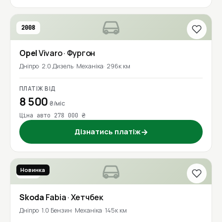
2008
Opel
Vivaro
· Фургон
Дніпро
2.0 Дизель
Механіка
296к км
ПЛАТІЖ ВІД
8 500
₴/міс
Ціна авто 278 000 ₴
Дізнатись платіж
→
Новинка
2019
Skoda
Fabia
· Хетчбек
Дніпро
1.0 Бензин
Механіка
145к км