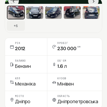
‹
›
Ціна в місяць
+6
РІК
ПРОБІГ
км
2012
230 000
ПАЛИВО
ОБ'ЄМ
Бензин
1.6 л
КПП
КУЗОВ
Механіка
Мінівен
МІСТО
ОБЛАСТЬ
Дніпро
Дніпропетровська