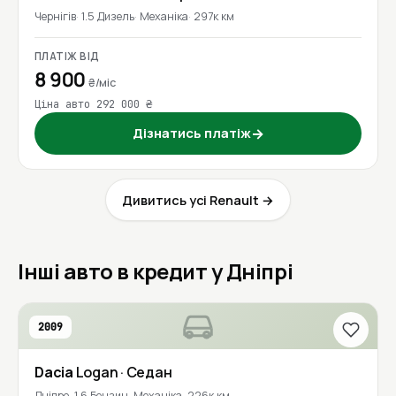
Чернігів
1.5 Дизель
Механіка
297к км
ПЛАТІЖ ВІД
8 900
₴/міс
Ціна авто 292 000 ₴
Дізнатись платіж
→
Дивитись усі Renault →
Інші авто в кредит у Дніпрі
2009
Dacia
Logan
· Седан
Дніпро
1.6 Бензин
Механіка
226к км