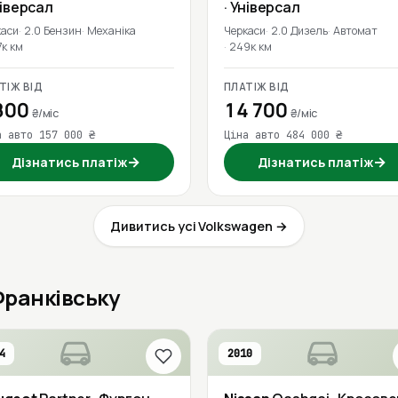
ніверсал
· Універсал
каси
2.0 Бензин
Механіка
Черкаси
2.0 Дизель
Автомат
7к км
249к км
ТІЖ ВІД
ПЛАТІЖ ВІД
800
14 700
₴/міс
₴/міс
а авто 157 000 ₴
Ціна авто 484 000 ₴
→
→
Дізнатись платіж
Дізнатись платіж
Дивитись усі Volkswagen →
-Франківську
4
2010