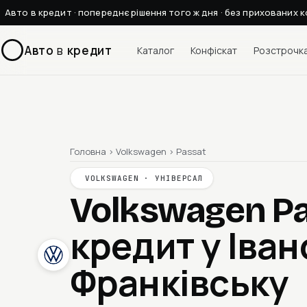
Авто в кредит · попереднє рішення того ж дня · без прихованих к
Авто
в
кредит
Каталог
Конфіскат
Розстрочк
Головна
›
Volkswagen
›
Passat
VOLKSWAGEN · УНІВЕРСАЛ
Volkswagen Pa
кредит у Іван
Франківську