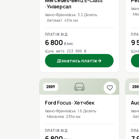
Mercedes-Benz
E-Class
Pe
· Універсал
Іван
Ме
Івано-Франківськ
3.2 Дизель
Автомат
451к км
ПЛАТІЖ ВІД
ПЛА
6 800
9 
₴/міс
Ціна авто 223 000 ₴
Цін
→
Дізнатись платіж
2009
200
Ford
Focus
· Хетчбек
Aud
Івано-Франківськ
1.6 Дизель
Іван
Механіка
235к км
Ав
ПЛАТІЖ ВІД
ПЛА
6 800
7 