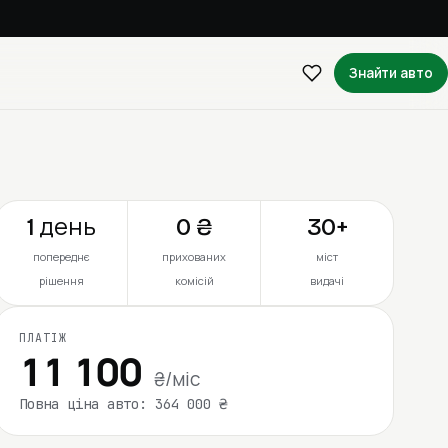
Знайти авто
1 день
0 ₴
30+
попереднє
прихованих
міст
рішення
комісій
видачі
ПЛАТІЖ
11 100
₴/міс
Повна ціна авто: 364 000 ₴