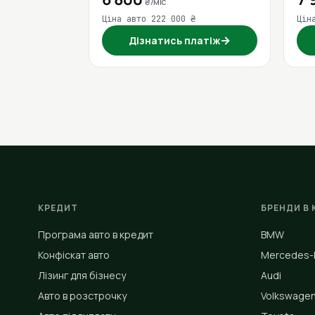
₴/міс
Ціна авто 222 000 ₴
Цін
→
Дізнатись платіж
КРЕДИТ
БРЕНДИ В 
Програма авто в кредит
BMW
Конфіскат авто
Mercedes-
Лізинг для бізнесу
Audi
Авто в розстрочку
Volkswage