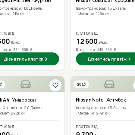
ugeot
Partner
· Фургон
Nissan
Qashqai
· Кросове
о-Франківськ
1.6 Дизель
Івано-Франківськ
1.5 Дизель
ханіка
211к км
Механіка
146к км
ТІЖ ВІД
ПЛАТІЖ ВІД
500
12 600
₴/міс
₴/міс
а авто 314 000 ₴
Ціна авто 415 000 ₴
→
→
Дізнатись платіж
Дізнатись платіж
7
2013
i
A4
· Універсал
Nissan
Note
· Хетчбек
о-Франківськ
2.0 Дизель
Івано-Франківськ
1.5 Дизель
томат
292к км
Механіка
214к км
ТІЖ ВІД
ПЛАТІЖ ВІД
900
9 700