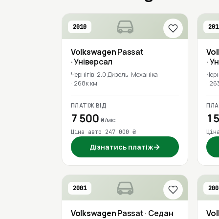
2010
201
Volkswagen
Passat
Vo
· Універсал
· У
Чернігів
2.0 Дизель
Механіка
Черн
268к км
26
ПЛАТІЖ ВІД
ПЛА
7 500
15
₴/міс
Ціна авто 247 000 ₴
Цін
→
Дізнатись платіж
2001
200
Volkswagen
Passat
· Седан
Vo