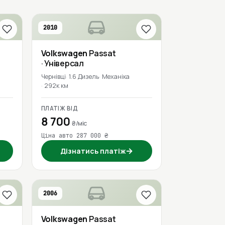
2010
Volkswagen
Passat
· Універсал
Чернівці
1.6 Дизель
Механіка
292к км
ПЛАТІЖ ВІД
8 700
₴/міс
Ціна авто 287 000 ₴
→
Дізнатись платіж
2006
Volkswagen
Passat