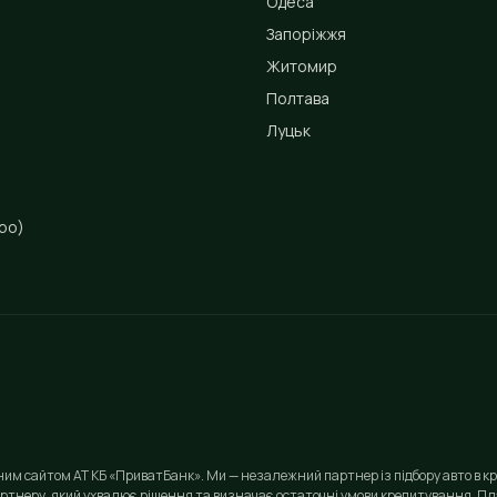
Одеса
Запоріжжя
Житомир
Полтава
Луцьк
ро)
йним сайтом АТ КБ «ПриватБанк». Ми — незалежний партнер із підбору авто в кр
ртнеру, який ухвалює рішення та визначає остаточні умови кредитування. Пла