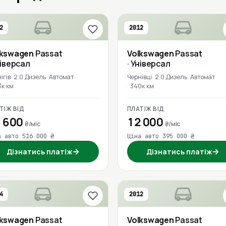
2
2012
lkswagen
Passat
Volkswagen
Passat
ніверсал
· Універсал
ігів
2.0 Дизель
Автомат
Чернівці
2.0 Дизель
Автомат
3к км
340к км
ТІЖ ВІД
ПЛАТІЖ ВІД
 600
12 000
₴/міс
₴/міс
а авто 516 000 ₴
Ціна авто 395 000 ₴
→
→
Дізнатись платіж
Дізнатись платіж
4
2012
lkswagen
Passat
Volkswagen
Passat