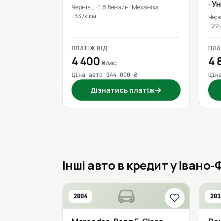
· У
Чернівці
1.8 Бензин
Механіка
337к км
Чер
22
ПЛАТІЖ ВІД
ПЛА
4 400
4 
₴/міс
Ціна авто 144 000 ₴
Цін
→
Дізнатись платіж
Інші авто в кредит у Івано
2004
201