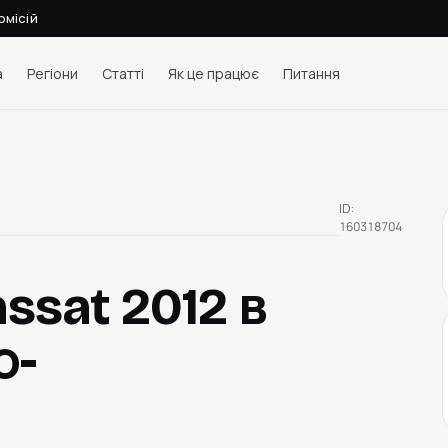
омісій
а
Регіони
Статті
Як це працює
Питання
ID:
160318704
ssat 2012
в
о-