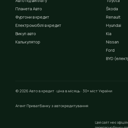
Авто під виплату
Toyota
Планета Авто
Škoda
Фургони в кредит
Renault
Електромобілі в кредит
Hyundai
Викуп авто
Kia
Калькулятор
Nissan
Ford
BYD
(елект
© 2026 Авто в кредит · ціна в місяць · 30+ міст України
Агент ПриватБанку з автокредитування
Цей сайт не є офіці
передаємо банку-па