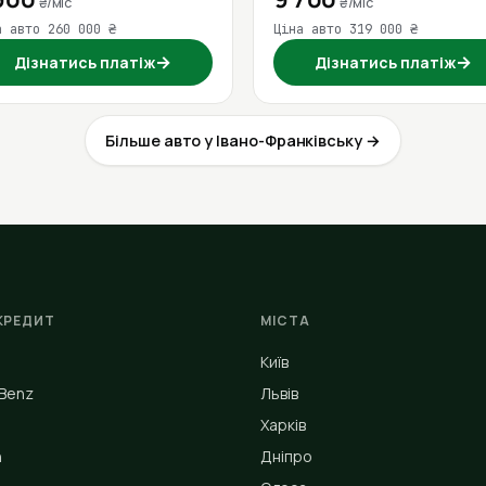
₴/міс
₴/міс
а авто 260 000 ₴
Ціна авто 319 000 ₴
→
→
Дізнатись платіж
Дізнатись платіж
Більше авто у Івано-Франківську →
КРЕДИТ
МІСТА
Київ
Benz
Львів
Харків
n
Дніпро