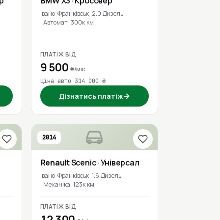
р
BMW
X3
· Кросовер
Івано-Франківськ
2.0 Дизель
Автомат
300к км
ПЛАТІЖ ВІД
9 500
₴/міс
Ціна авто 314 000 ₴
→
Дізнатись платіж
2014
Renault
Scenic
· Універсал
Івано-Франківськ
1.6 Дизель
Механіка
123к км
ПЛАТІЖ ВІД
12 300