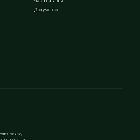
Часті питання
Документи
едит: заявку
тіж на місяць у