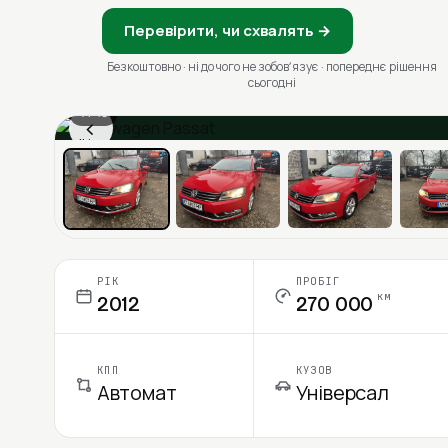
Перевірити, чи схвалять →
Безкоштовно · ні до чого не зобовʼязує · попереднє рішення
сьогодні
1 / 13
‹
Ціна в місяць
РІК
ПРОБІГ
км
2012
270 000
КПП
КУЗОВ
Автомат
Універсал