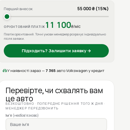
55 000 ₴ (15%)
Перший внесок
11 100
₴/міс
ОРІЄНТОВНИЙ ПЛАТІЖ
Платіж орієнтовний. Точні умови менеджер розрахує індивідуально
після заявки.
Підходить? Залишити заявку →
У наявності зараз —
7 365
авто Volkswagen у кредит
Перевірте, чи схвалять вам
це авто
БЕЗКОШТОВНО · ПОПЕРЕДНЄ РІШЕННЯ ТОГО Ж ДНЯ ·
МЕНЕДЖЕР ПЕРЕДЗВОНИТЬ
Ім'я
(необов'язково)