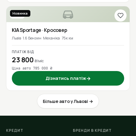
Новинка
2018
KIA
Sportage
· Кросовер
Львів
1.6 Бензин
Механіка
75к км
ПЛАТІЖ ВІД
23 800
₴/міс
Ціна авто 785 000 ₴
Дізнатись платіж
→
Більше авто у Львові →
КРЕДИТ
БРЕНДИ В КРЕДИТ