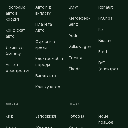
Програма
Авто під
BMW
Renault
авто в
виплату
Mercedes-
Hyundai
кредит
Планета
Benz
Kia
Конфіскат
Авто
Audi
авто
Nissan
Фургони в
Volkswagen
Лізинг для
кредит
Ford
бізнесу
Toyota
Електромобілі
BYD
Авто в
в кредит
Škoda
(електро)
розстрочку
Викуп авто
Калькулятор
МІСТА
ІНФО
Київ
Запоріжжя
Головна
Як це
працює
Львів
Житомир
Каталог