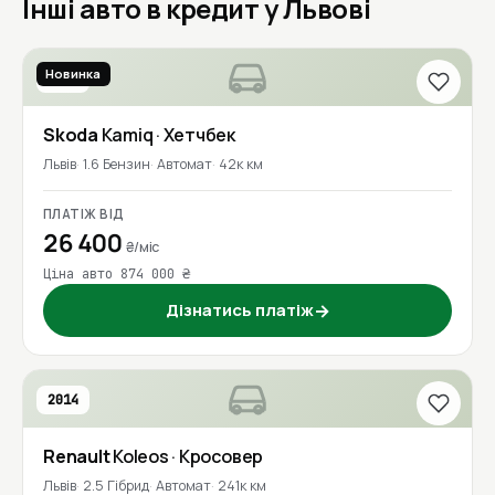
Інші авто в кредит у Львові
Новинка
2020
Skoda
Kamiq
· Хетчбек
Львів
1.6 Бензин
Автомат
42к км
ПЛАТІЖ ВІД
26 400
₴/міс
Ціна авто 874 000 ₴
Дізнатись платіж
→
2014
Renault
Koleos
· Кросовер
Львів
2.5 Гібрид
Автомат
241к км