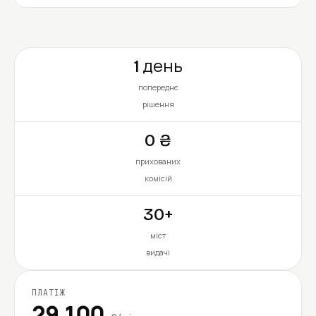
1 день
попереднє
рішення
0 ₴
прихованих
комісій
30+
міст
видачі
ПЛАТІЖ
29 100