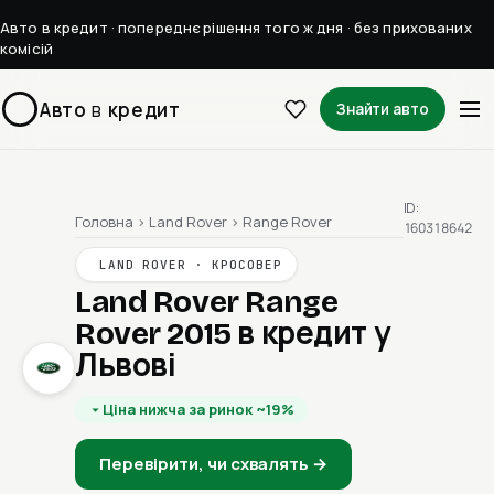
Авто в кредит · попереднє рішення того ж дня · без прихованих
комісій
Авто
в
кредит
Знайти авто
ID:
Головна
›
Land Rover
›
Range Rover
160318642
LAND ROVER · КРОСОВЕР
Land Rover Range
Rover 2015
в кредит у
Львові
Ціна нижча за ринок ~19%
Перевірити, чи схвалять →