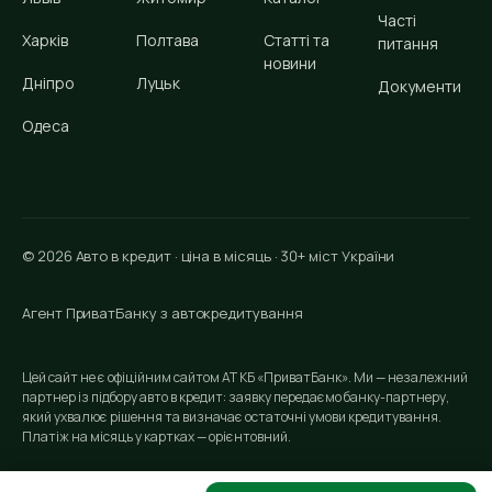
Часті
Харків
Полтава
Статті та
питання
новини
Дніпро
Луцьк
Документи
Одеса
© 2026 Авто в кредит · ціна в місяць · 30+ міст України
Агент ПриватБанку з автокредитування
Цей сайт не є офіційним сайтом АТ КБ «ПриватБанк». Ми — незалежний
партнер із підбору авто в кредит: заявку передаємо банку-партнеру,
який ухвалює рішення та визначає остаточні умови кредитування.
Платіж на місяць у картках — орієнтовний.