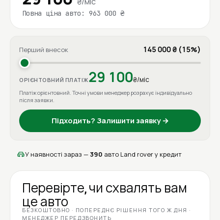
₴/міс
Повна ціна авто: 963 000 ₴
145 000 ₴ (15%)
Перший внесок
29 100
₴/міс
ОРІЄНТОВНИЙ ПЛАТІЖ
Платіж орієнтовний. Точні умови менеджер розрахує індивідуально
після заявки.
Підходить? Залишити заявку →
У наявності зараз —
390
авто Land rover у кредит
Перевірте, чи схвалять вам
це авто
БЕЗКОШТОВНО · ПОПЕРЕДНЄ РІШЕННЯ ТОГО Ж ДНЯ ·
МЕНЕДЖЕР ПЕРЕДЗВОНИТЬ