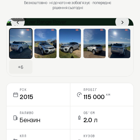
Безкоштовно · ні до чого не зобовʼязує · попереднє
рішення сьогодні
1 / 13
‹
›
Ціна в місяць
+6
РІК
ПРОБІГ
км
2015
115 000
ПАЛИВО
ОБ'ЄМ
Бензин
2.0 л
КПП
КУЗОВ