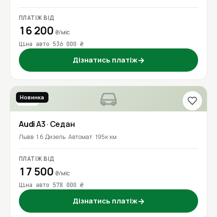
ПЛАТІЖ ВІД
16 200
₴/міс
Ціна авто 536 000 ₴
Дізнатись платіж
→
Новинка
2016
Audi
A3
· Седан
Львів
1.6 Дизель
Автомат
195к км
ПЛАТІЖ ВІД
17 500
₴/міс
Ціна авто 578 000 ₴
Дізнатись платіж
→