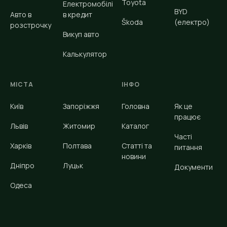
Toyota
Електромобілі
BYD
Авто в
в кредит
Škoda
(електро)
розстрочку
Викуп авто
Калькулятор
МІСТА
ІНФО
Київ
Запоріжжя
Головна
Як це
працює
Львів
Житомир
Каталог
Часті
Харків
Полтава
Статті та
питання
новини
Дніпро
Луцьк
Документи
Одеса