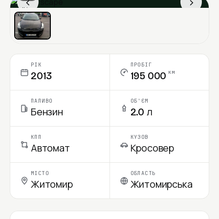
‹
›
Ціна в місяць
РІК
ПРОБІГ
км
2013
195 000
ПАЛИВО
ОБ'ЄМ
Бензин
2.0 л
КПП
КУЗОВ
Автомат
Кросовер
МІСТО
ОБЛАСТЬ
Житомир
Житомирська