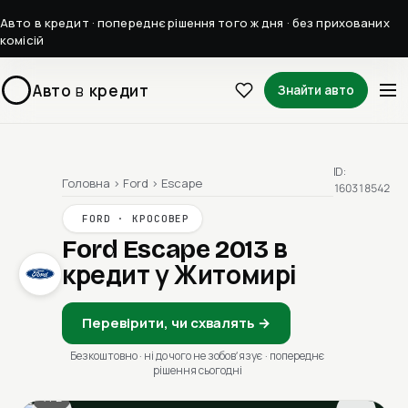
Авто в кредит · попереднє рішення того ж дня · без прихованих
комісій
Авто
в
кредит
Знайти авто
ID:
Головна
›
Ford
›
Escape
160318542
FORD · КРОСОВЕР
Ford Escape 2013
в
кредит у Житомирі
Перевірити, чи схвалять →
Безкоштовно · ні до чого не зобовʼязує · попереднє
рішення сьогодні
1 / 2