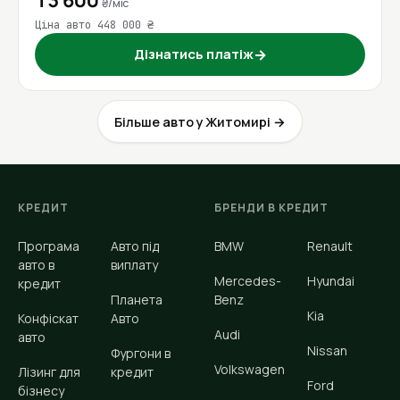
13 600
₴/міс
Ціна авто 448 000 ₴
Дізнатись платіж
→
Більше авто у Житомирі →
КРЕДИТ
БРЕНДИ В КРЕДИТ
Програма
Авто під
BMW
Renault
авто в
виплату
Mercedes-
Hyundai
кредит
Планета
Benz
Kia
Конфіскат
Авто
Audi
авто
Nissan
Фургони в
Volkswagen
Лізинг для
кредит
Ford
бізнесу