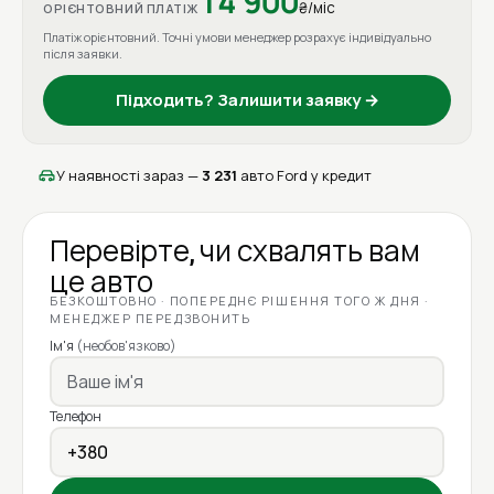
14 900
₴/міс
ОРІЄНТОВНИЙ ПЛАТІЖ
Платіж орієнтовний. Точні умови менеджер розрахує індивідуально
після заявки.
Підходить? Залишити заявку →
У наявності зараз —
3 231
авто Ford у кредит
Перевірте, чи схвалять вам
це авто
БЕЗКОШТОВНО · ПОПЕРЕДНЄ РІШЕННЯ ТОГО Ж ДНЯ ·
МЕНЕДЖЕР ПЕРЕДЗВОНИТЬ
Ім'я
(необов'язково)
Телефон