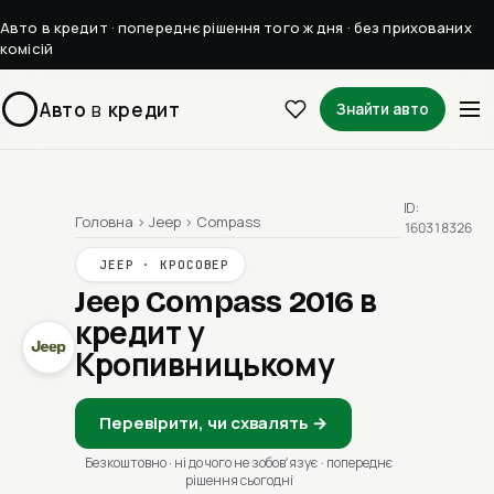
Авто в кредит · попереднє рішення того ж дня · без прихованих
комісій
Авто
в
кредит
Знайти авто
ID:
Головна
›
Jeep
›
Compass
160318326
JEEP · КРОСОВЕР
Jeep Compass 2016
в
кредит у
Кропивницькому
Перевірити, чи схвалять →
Безкоштовно · ні до чого не зобовʼязує · попереднє
рішення сьогодні