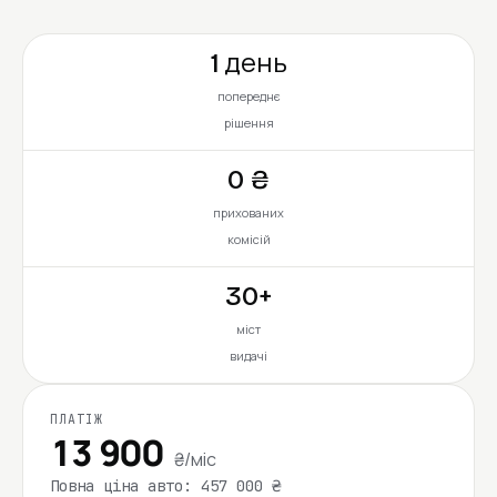
1 день
попереднє
рішення
0 ₴
прихованих
комісій
30+
міст
видачі
ПЛАТІЖ
13 900
₴/міс
Повна ціна авто: 457 000 ₴