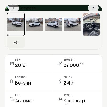
1 / 13
‹
›
Ціна в місяць
+6
РІК
ПРОБІГ
км
2016
57 000
ПАЛИВО
ОБ'ЄМ
Бензин
2.4 л
КПП
КУЗОВ
Автомат
Кросовер