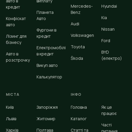
авто в
виплату
Mercedes-
Hyundai
кредит
Планета
Benz
Kia
Конфіскат
Авто
Audi
авто
Nissan
Фургони в
Volkswagen
Лізинг для
кредит
Ford
бізнесу
Toyota
Електромобілі
BYD
Авто в
в кредит
Škoda
(електро)
розстрочку
Викуп авто
Калькулятор
МІСТА
ІНФО
Київ
Запоріжжя
Головна
Як це
працює
Львів
Житомир
Каталог
Часті
Харків
Полтава
Статті та
питання