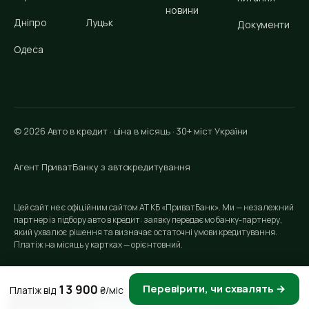
новини
Дніпро
Луцьк
Документи
Одеса
© 2026 Авто в кредит · ціна в місяць · 30+ міст України
Агент ПриватБанку з автокредитування
Цей сайт не є офіційним сайтом АТ КБ «ПриватБанк». Ми — незалежний
партнер із підбору авто в кредит: заявку передаємо банку-партнеру,
який ухвалює рішення та визначає остаточні умови кредитування.
Платіж на місяць у картках — орієнтовний.
13 900
Перевірити, чи схвалять →
Платіж від
₴/міс