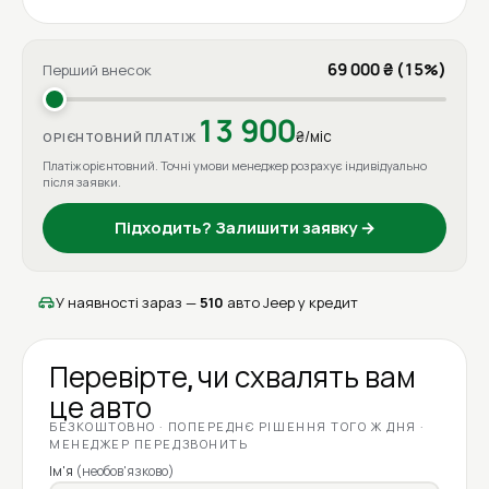
69 000 ₴ (15%)
Перший внесок
13 900
₴/міс
ОРІЄНТОВНИЙ ПЛАТІЖ
Платіж орієнтовний. Точні умови менеджер розрахує індивідуально
після заявки.
Підходить? Залишити заявку →
У наявності зараз —
510
авто Jeep у кредит
Перевірте, чи схвалять вам
це авто
БЕЗКОШТОВНО · ПОПЕРЕДНЄ РІШЕННЯ ТОГО Ж ДНЯ ·
МЕНЕДЖЕР ПЕРЕДЗВОНИТЬ
Ім'я
(необов'язково)