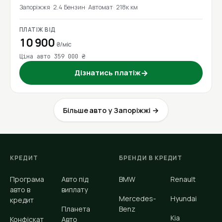
Запоріжжя
2.4 Бензин
Автомат
218к км
ПЛАТІЖ ВІД
10 900
₴/міс
Ціна авто 359 000 ₴
Дізнатись платіж
→
Більше авто у Запоріжжі →
КРЕДИТ
БРЕНДИ В КРЕДИТ
Програма
Авто під
BMW
Renault
авто в
виплату
Mercedes-
Hyundai
кредит
Планета
Benz
Kia
Конфіскат
Авто