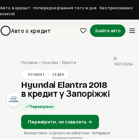
Авто в кредит · попереднє рішення того ж дня · без прихованих
комісій
Авто
в
кредит
Знайти авто
ID:
Головна
›
Hyundai
›
Elantra
160318294
HYUNDAI · СЕДАН
Hyundai Elantra 2018
в кредит у Запоріжжі
Перевірено
Перевірити, чи схвалять →
Безкоштовно · ні до чого не зобовʼязує · попереднє
рішення сьогодні