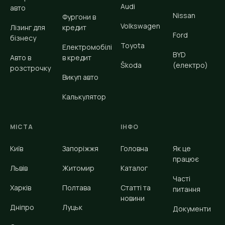
Audi
авто
Nissan
Фургони в
Volkswagen
Лізинг для
кредит
Ford
бізнесу
Toyota
Електромобілі
BYD
Авто в
в кредит
Škoda
(електро)
розстрочку
Викуп авто
Калькулятор
МІСТА
ІНФО
Київ
Запоріжжя
Головна
Як це
працює
Львів
Житомир
Каталог
Часті
Харків
Полтава
Статті та
питання
новини
Дніпро
Луцьк
Документи