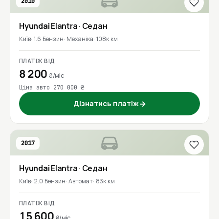
2010
Hyundai
Elantra
· Седан
Київ
1.6 Бензин
Механіка
108к км
ПЛАТІЖ ВІД
8 200
₴/міс
Ціна авто 270 000 ₴
Дізнатись платіж
→
2017
Hyundai
Elantra
· Седан
Київ
2.0 Бензин
Автомат
83к км
ПЛАТІЖ ВІД
15 600
₴/міс