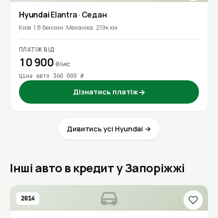
Hyundai
Elantra
· Седан
Київ
1.8 Бензин
Механіка
219к км
ПЛАТІЖ ВІД
10 900
₴/міс
Ціна авто 360 000 ₴
Дізнатись платіж
→
Дивитись усі Hyundai →
Інші авто в кредит у Запоріжжі
2014