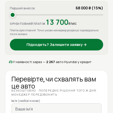
68 000 ₴ (15%)
Перший внесок
13 700
₴/міс
ОРІЄНТОВНИЙ ПЛАТІЖ
Платіж орієнтовний. Точні умови менеджер розрахує індивідуально
після заявки.
Підходить? Залишити заявку →
У наявності зараз —
2 267
авто Hyundai у кредит
Перевірте, чи схвалять вам
це авто
БЕЗКОШТОВНО · ПОПЕРЕДНЄ РІШЕННЯ ТОГО Ж ДНЯ ·
МЕНЕДЖЕР ПЕРЕДЗВОНИТЬ
Ім'я
(необов'язково)