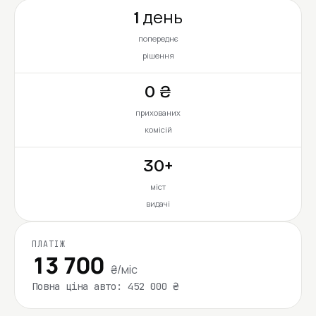
1 день
попереднє
рішення
0 ₴
прихованих
комісій
30+
міст
видачі
ПЛАТІЖ
13 700
₴/міс
Повна ціна авто: 452 000 ₴