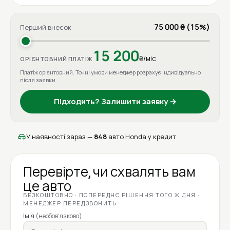
75 000 ₴ (15%)
Перший внесок
15 200
₴/міс
ОРІЄНТОВНИЙ ПЛАТІЖ
Платіж орієнтовний. Точні умови менеджер розрахує індивідуально
після заявки.
Підходить? Залишити заявку →
У наявності зараз —
848
авто Honda у кредит
Перевірте, чи схвалять вам
це авто
БЕЗКОШТОВНО · ПОПЕРЕДНЄ РІШЕННЯ ТОГО Ж ДНЯ ·
МЕНЕДЖЕР ПЕРЕДЗВОНИТЬ
Ім'я
(необов'язково)