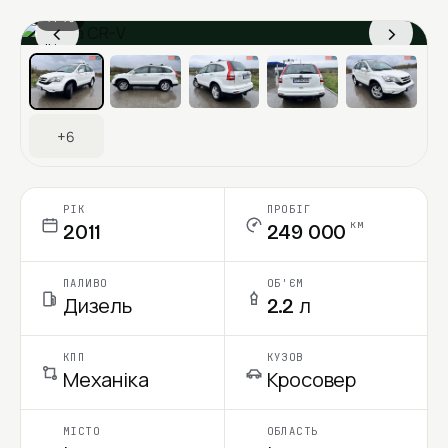
1 / 13
‹
›
Ціна в місяць
+6
РІК
ПРОБІГ
км
2011
249 000
ПАЛИВО
ОБ'ЄМ
Дизель
2.2 л
КПП
КУЗОВ
Механіка
Кросовер
МІСТО
ОБЛАСТЬ