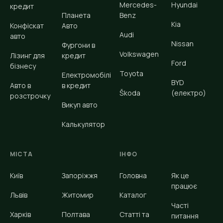
Mercedes-
Hyundai
кредит
Планета
Benz
Kia
Конфіскат
Авто
Audi
авто
Nissan
Фургони в
Volkswagen
Лізинг для
кредит
Ford
бізнесу
Toyota
Електромобілі
BYD
Авто в
в кредит
Škoda
(електро)
розстрочку
Викуп авто
Калькулятор
МІСТА
ІНФО
Київ
Запоріжжя
Головна
Як це
працює
Львів
Житомир
Каталог
Часті
Харків
Полтава
Статті та
питання