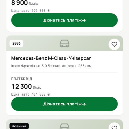
8 900
₴/міс
Ціна авто 292 000 ₴
Дізнатись платіж
→
2006
Mercedes-Benz
M-Class
· Універсал
Івано-Франківськ
5.0 Бензин
Автомат
253к км
ПЛАТІЖ ВІД
12 300
₴/міс
Ціна авто 404 000 ₴
Дізнатись платіж
→
Новинка
2016