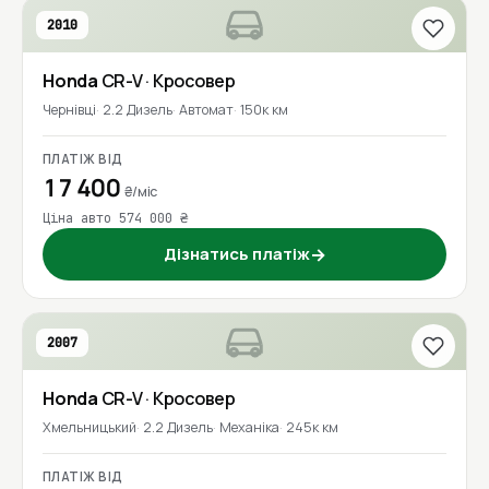
2010
Honda
CR-V
· Кросовер
Чернівці
2.2 Дизель
Автомат
150к км
ПЛАТІЖ ВІД
17 400
₴/міс
Ціна авто 574 000 ₴
Дізнатись платіж
→
2007
Honda
CR-V
· Кросовер
Хмельницький
2.2 Дизель
Механіка
245к км
ПЛАТІЖ ВІД