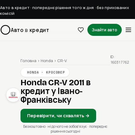
Авто в кредит · попереднє рішення того ж дня · без прихованих
комісій
Авто
в
кредит
Знайти авто
ID:
Головна
›
Honda
›
CR-V
160317762
HONDA · КРОСОВЕР
Honda CR-V 2011
в
кредит у Івано-
Франківську
Перевірити, чи схвалять →
Безкоштовно · ні до чого не зобовʼязує · попереднє
рішення сьогодні