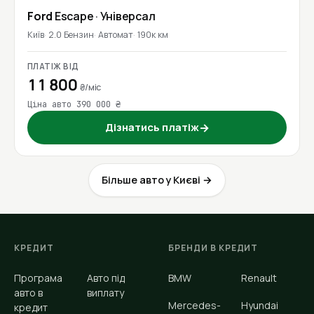
Ford
Escape
· Універсал
Київ
2.0 Бензин
Автомат
190к км
ПЛАТІЖ ВІД
11 800
₴/міс
Ціна авто 390 000 ₴
Дізнатись платіж
→
Більше авто у Києві →
КРЕДИТ
БРЕНДИ В КРЕДИТ
Програма
Авто під
BMW
Renault
авто в
виплату
Mercedes-
Hyundai
кредит