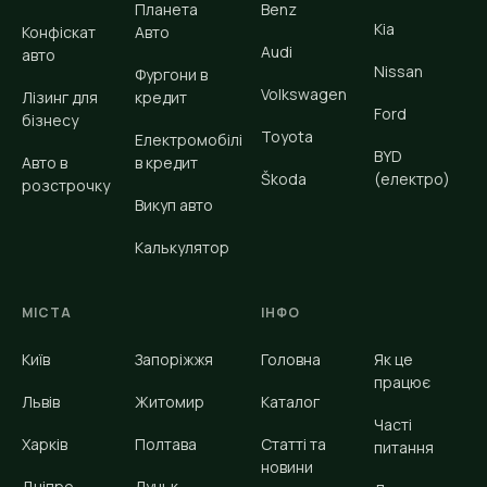
Планета
Benz
Kia
Конфіскат
Авто
Audi
авто
Nissan
Фургони в
Volkswagen
Лізинг для
кредит
Ford
бізнесу
Toyota
Електромобілі
BYD
Авто в
в кредит
Škoda
(електро)
розстрочку
Викуп авто
Калькулятор
МІСТА
ІНФО
Київ
Запоріжжя
Головна
Як це
працює
Львів
Житомир
Каталог
Часті
Харків
Полтава
Статті та
питання
новини
Дніпро
Луцьк