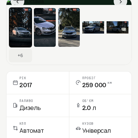
‹
›
Ціна в місяць
+6
РІК
ПРОБІГ
км
2017
259 000
ПАЛИВО
ОБ'ЄМ
Дизель
2.0 л
КПП
КУЗОВ
Автомат
Універсал