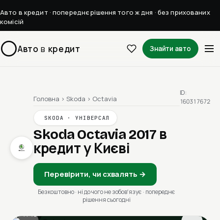
Авто в кредит · попереднє рішення того ж дня · без прихованих
комісій
Авто
в
кредит
Знайти авто
ID:
Головна
›
Skoda
›
Octavia
160317672
SKODA · УНІВЕРСАЛ
Skoda Octavia 2017
в
кредит у Києві
Перевірити, чи схвалять →
Безкоштовно · ні до чого не зобовʼязує · попереднє
рішення сьогодні
1 / 13