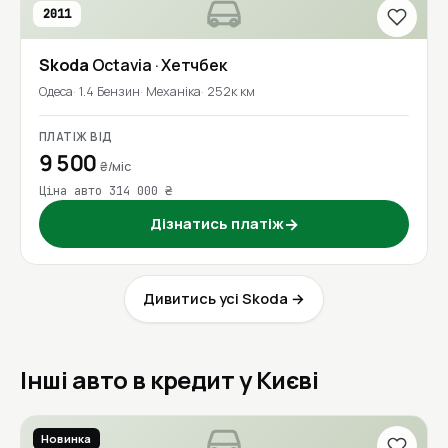
2011
Skoda
Octavia
· Хетчбек
Одеса
1.4 Бензин
Механіка
252к км
ПЛАТІЖ ВІД
9 500
₴/міс
Ціна авто 314 000 ₴
Дізнатись платіж
→
Дивитись усі Skoda →
Інші авто в кредит у Києві
Новинка
2020