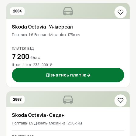
2004
Skoda
Octavia
· Універсал
Полтава
1.6 Бензин
Механіка
175к км
ПЛАТІЖ ВІД
7 200
₴/міс
Ціна авто 238 000 ₴
Дізнатись платіж
→
2008
Skoda
Octavia
· Седан
Полтава
1.9 Дизель
Механіка
256к км