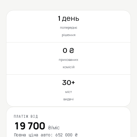
1 день
попереднє
рішення
0 ₴
прихованих
комісій
30+
міст
видачі
ПЛАТІЖ ВІД
19 700
₴/міс
Повна ціна авто: 652 000 ₴