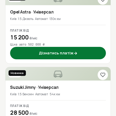
Opel
Astra
· Універсал
Київ
1.5 Дизель
Автомат
130к км
ПЛАТІЖ ВІД
15 200
₴/міс
Ціна авто 502 000 ₴
Дізнатись платіж
→
Новинка
2019
Suzuki
Jimny
· Універсал
Київ
1.5 Бензин
Автомат
54к км
ПЛАТІЖ ВІД
28 500
₴/міс