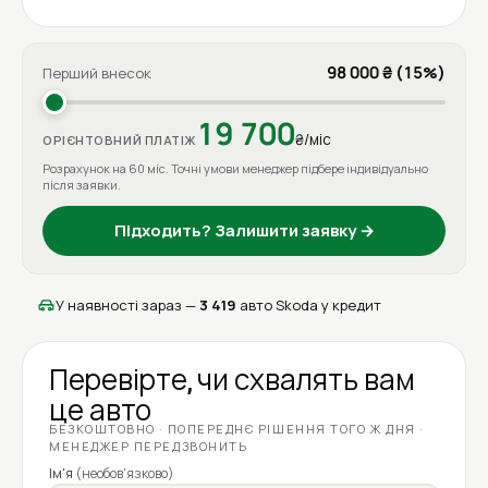
98 000 ₴ (15%)
Перший внесок
19 700
₴/міс
ОРІЄНТОВНИЙ ПЛАТІЖ
Розрахунок на 60 міс. Точні умови менеджер підбере індивідуально
після заявки.
Підходить? Залишити заявку →
У наявності зараз —
3 419
авто Skoda у кредит
Перевірте, чи схвалять вам
це авто
БЕЗКОШТОВНО · ПОПЕРЕДНЄ РІШЕННЯ ТОГО Ж ДНЯ ·
МЕНЕДЖЕР ПЕРЕДЗВОНИТЬ
Ім'я
(необов'язково)