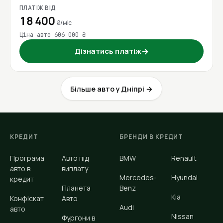
ПЛАТІЖ ВІД
18 400
₴/міс
Ціна авто 606 000 ₴
Дізнатись платіж
→
Більше авто у Дніпрі →
КРЕДИТ
БРЕНДИ В КРЕДИТ
Програма
Авто під
BMW
Renault
авто в
виплату
Mercedes-
Hyundai
кредит
Планета
Benz
Kia
Конфіскат
Авто
Audi
авто
Nissan
Фургони в