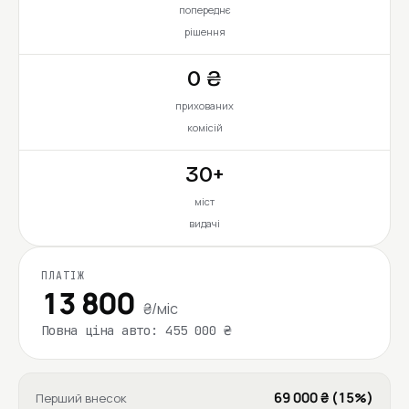
попереднє
рішення
0 ₴
прихованих
комісій
30+
міст
видачі
ПЛАТІЖ
13 800
₴/міс
Повна ціна авто: 455 000 ₴
69 000 ₴ (15%)
Перший внесок