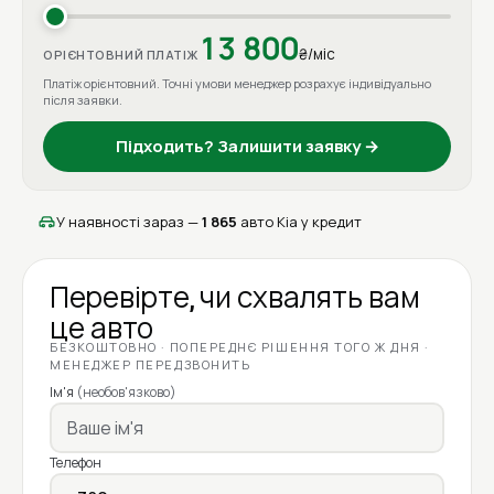
13 800
₴/міс
ОРІЄНТОВНИЙ ПЛАТІЖ
Платіж орієнтовний. Точні умови менеджер розрахує індивідуально
після заявки.
Підходить? Залишити заявку →
У наявності зараз —
1 865
авто Kia у кредит
Перевірте, чи схвалять вам
це авто
БЕЗКОШТОВНО · ПОПЕРЕДНЄ РІШЕННЯ ТОГО Ж ДНЯ ·
МЕНЕДЖЕР ПЕРЕДЗВОНИТЬ
Ім'я
(необов'язково)
Телефон