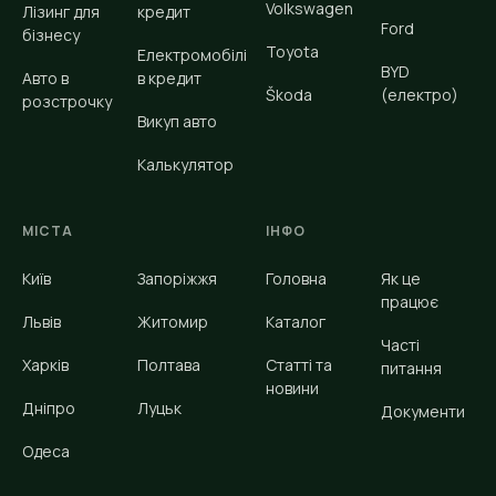
Volkswagen
Лізинг для
кредит
Ford
бізнесу
Toyota
Електромобілі
BYD
Авто в
в кредит
Škoda
(електро)
розстрочку
Викуп авто
Калькулятор
МІСТА
ІНФО
Київ
Запоріжжя
Головна
Як це
працює
Львів
Житомир
Каталог
Часті
Харків
Полтава
Статті та
питання
новини
Дніпро
Луцьк
Документи
Одеса