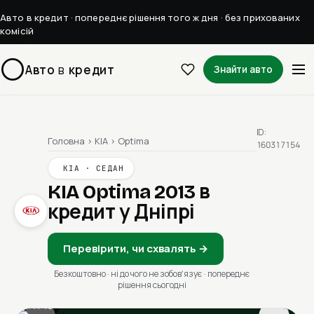
Авто в кредит · попереднє рішення того ж дня · без прихованих
комісій
Авто
в
кредит
Знайти авто
ID:
Головна
›
KIA
›
Optima
160317154
KIA · СЕДАН
KIA Optima 2013
в
кредит у Дніпрі
Перевірити, чи схвалять →
Безкоштовно · ні до чого не зобовʼязує · попереднє
рішення сьогодні
1 / 13