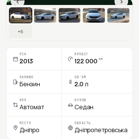
‹
›
Ціна в місяць
+6
РІК
ПРОБІГ
км
2013
122 000
ПАЛИВО
ОБ'ЄМ
Бензин
2.0 л
КПП
КУЗОВ
Автомат
Седан
МІСТО
ОБЛАСТЬ
Дніпро
Дніпропетровська