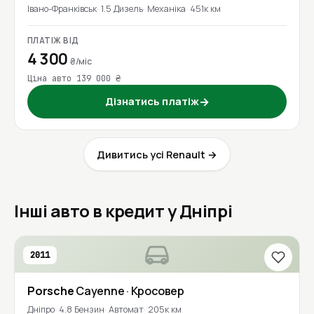
Івано-Франківськ
1.5 Дизель
Механіка
451к км
ПЛАТІЖ ВІД
4 300
₴/міс
Ціна авто 139 000 ₴
Дізнатись платіж
→
Дивитись усі Renault →
Інші авто в кредит у Дніпрі
2011
Porsche
Cayenne
· Кросовер
Дніпро
4.8 Бензин
Автомат
205к км