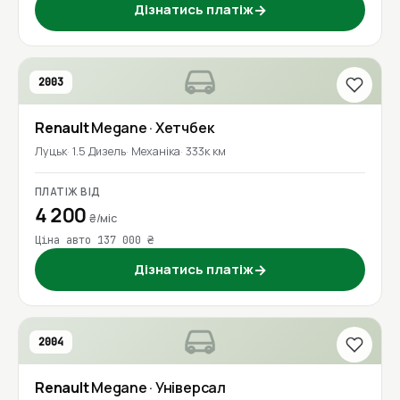
Дізнатись платіж
→
2003
Renault
Megane
· Хетчбек
Луцьк
1.5 Дизель
Механіка
333к км
ПЛАТІЖ ВІД
4 200
₴/міс
Ціна авто 137 000 ₴
Дізнатись платіж
→
2004
Renault
Megane
· Універсал