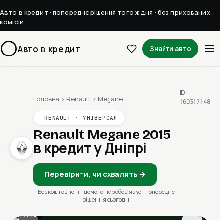
Авто в кредит · попереднє рішення того ж дня · без прихованих
комісій
Авто
в
кредит
Знайти авто
ID:
Головна
›
Renault
›
Megane
160317148
RENAULT · УНІВЕРСАЛ
Renault Megane 2015
в кредит у Дніпрі
Перевірити, чи схвалять →
Безкоштовно · ні до чого не зобовʼязує · попереднє
рішення сьогодні
1 / 13