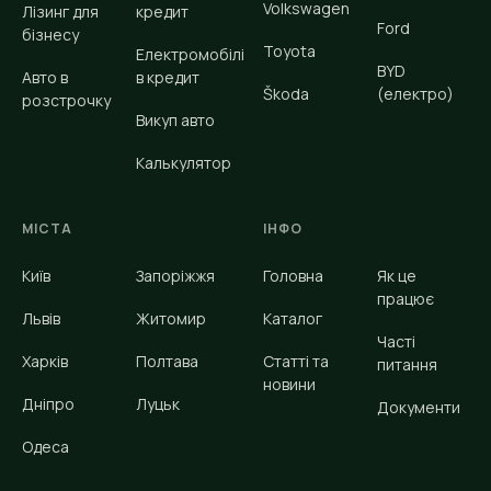
Volkswagen
Лізинг для
кредит
Ford
бізнесу
Toyota
Електромобілі
BYD
Авто в
в кредит
Škoda
(електро)
розстрочку
Викуп авто
Калькулятор
МІСТА
ІНФО
Київ
Запоріжжя
Головна
Як це
працює
Львів
Житомир
Каталог
Часті
Харків
Полтава
Статті та
питання
новини
Дніпро
Луцьк
Документи
Одеса