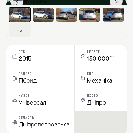
‹
›
Ціна в місяць
+6
РІК
ПРОБІГ
км
2015
150 000
ПАЛИВО
КПП
Гібрид
Механіка
КУЗОВ
МІСТО
Універсал
Дніпро
ОБЛАСТЬ
Дніпропетровська