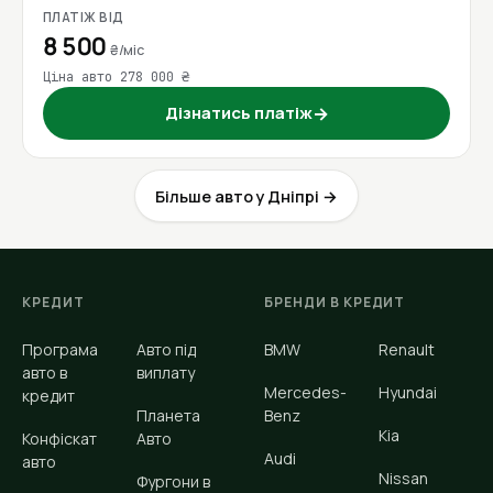
ПЛАТІЖ ВІД
8 500
₴/міс
Ціна авто 278 000 ₴
Дізнатись платіж
→
Більше авто у Дніпрі →
КРЕДИТ
БРЕНДИ В КРЕДИТ
Програма
Авто під
BMW
Renault
авто в
виплату
Mercedes-
Hyundai
кредит
Планета
Benz
Kia
Конфіскат
Авто
Audi
авто
Nissan
Фургони в