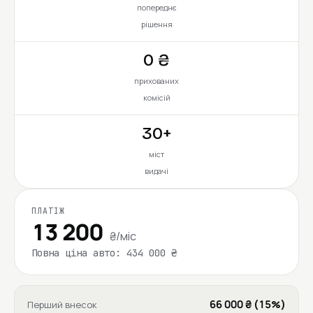
попереднє
рішення
0 ₴
прихованих
комісій
30+
міст
видачі
ПЛАТІЖ
13 200
₴/міс
Повна ціна авто: 434 000 ₴
66 000 ₴ (15%)
Перший внесок