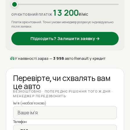
13 200
₴/міс
ОРІЄНТОВНИЙ ПЛАТІЖ
Платіж орієнтовний. Точні умови менеджер розрахує індивідуально
після заявки.
Підходить? Залишити заявку →
У наявності зараз —
3 998
авто Renault у кредит
Перевірте, чи схвалять вам
це авто
БЕЗКОШТОВНО · ПОПЕРЕДНЄ РІШЕННЯ ТОГО Ж ДНЯ ·
МЕНЕДЖЕР ПЕРЕДЗВОНИТЬ
Ім'я
(необов'язково)
Телефон