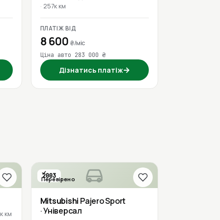
257к км
ПЛАТІЖ ВІД
8 600
₴/міс
Ціна авто 283 000 ₴
→
Дізнатись платіж
2003
Перевірено
Mitsubishi
Pajero Sport
· Універсал
к км