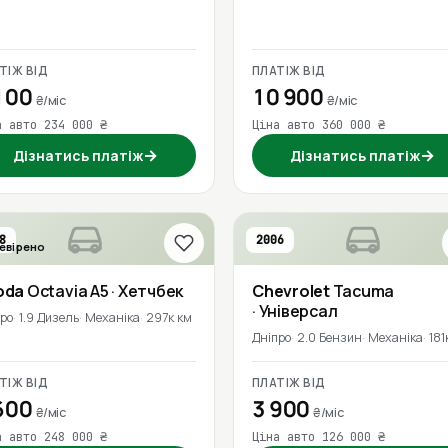
ТІЖ ВІД
ПЛАТІЖ ВІД
100
10 900
₴/міс
₴/міс
а авто 234 000 ₴
Ціна авто 360 000 ₴
→
→
Дізнатись платіж
Дізнатись платіж
8
2006
евірено
oda
Octavia A5
· Хетчбек
Chevrolet
Tacuma
· Універсал
про
1.9 Дизель
Механіка
297к км
Дніпро
2.0 Бензин
Механіка
181
ТІЖ ВІД
ПЛАТІЖ ВІД
600
3 900
₴/міс
₴/міс
а авто 248 000 ₴
Ціна авто 126 000 ₴