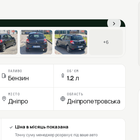
›
+6
ПАЛИВО
ОБ'ЄМ
Бензин
1.2 л
МІСТО
ОБЛАСТЬ
Дніпро
Дніпропетровська
Ціна в місяць показана
Точну суму менеджер розрахує під ваше авто