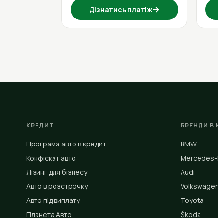
→
Дізнатись платіж
КРЕДИТ
БРЕНДИ В 
Програма авто в кредит
BMW
Конфіскат авто
Mercedes-
Лізинг для бізнесу
Audi
Авто в розстрочку
Volkswage
Авто під виплату
Toyota
Планета Авто
Škoda