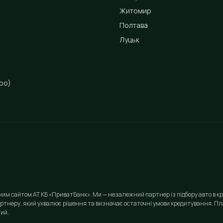
Житомир
Полтава
Луцьк
ро)
йним сайтом АТ КБ «ПриватБанк». Ми — незалежний партнер із підбору авто в кр
ртнеру, який ухвалює рішення та визначає остаточні умови кредитування. Пла
ий.