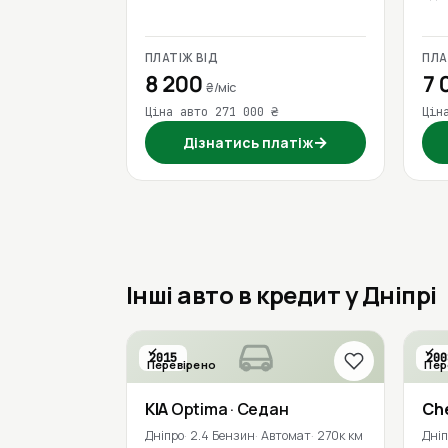
ПЛАТІЖ ВІД
ПЛА
8 200
7 
₴/міс
Ціна авто 271 000 ₴
Цін
→
Дізнатись платіж
Інші авто в кредит у Дніпрі
2015
200
Перевірено
Пер
KIA
Optima
· Седан
Ch
Дніпро
2.4 Бензин
Автомат
270к км
Дні