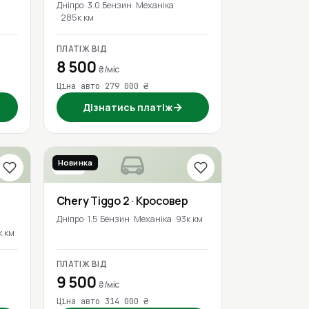
Дніпро
3.0 Бензин
Механіка
285к км
ПЛАТІЖ ВІД
8 500
₴/міс
Ціна авто 279 000 ₴
→
Дізнатись платіж
Новинка
2019
Chery
Tiggo 2
· Кросовер
Дніпро
1.5 Бензин
Механіка
93к км
к км
ПЛАТІЖ ВІД
9 500
₴/міс
Ціна авто 314 000 ₴