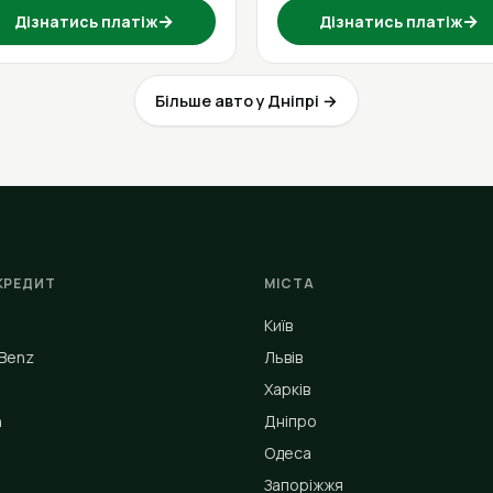
→
→
Дізнатись платіж
Дізнатись платіж
Більше авто у Дніпрі →
КРЕДИТ
МІСТА
Київ
Benz
Львів
Харків
n
Дніпро
Одеса
Запоріжжя