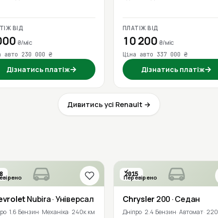
ТІЖ ВІД
ПЛАТІЖ ВІД
000
10 200
₴/міс
₴/міс
а авто 230 000 ₴
Ціна авто 337 000 ₴
→
→
Дізнатись платіж
Дізнатись платіж
Дивитись усі Renault →
8
2015
евірено
Перевірено
evrolet
Nubira
· Універсал
Chrysler
200
· Седан
про
1.6 Бензин
Механіка
240к км
Дніпро
2.4 Бензин
Автомат
220