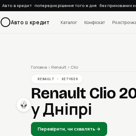
Авто в кредит · попереднє рішення того ж дня · без прихованих к
Авто
в
кредит
Каталог
Конфіскат
Розстрочк
Головна
›
Renault
›
Clio
RENAULT · ХЕТЧБЕК
Renault Clio 
у Дніпрі
Перевірити, чи схвалять →