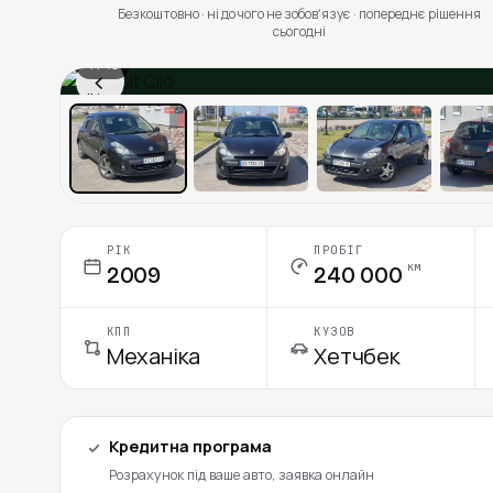
Безкоштовно · ні до чого не зобовʼязує · попереднє рішення
сьогодні
1 / 13
‹
Ціна в місяць
РІК
ПРОБІГ
км
2009
240 000
КПП
КУЗОВ
Механіка
Хетчбек
Кредитна програма
Розрахунок під ваше авто, заявка онлайн