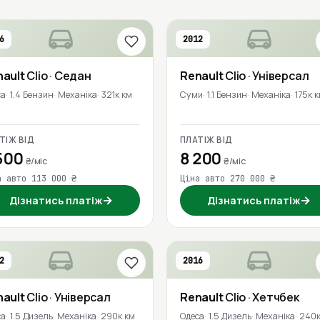
6
2012
nault
Clio
· Седан
Renault
Clio
· Універсал
са
1.4 Бензин
Механіка
321к км
Суми
1.1 Бензин
Механіка
175к 
ТІЖ ВІД
ПЛАТІЖ ВІД
500
8 200
₴/міс
₴/міс
а авто 113 000 ₴
Ціна авто 270 000 ₴
→
→
Дізнатись платіж
Дізнатись платіж
2
2016
nault
Clio
· Універсал
Renault
Clio
· Хетчбек
са
1.5 Дизель
Механіка
290к км
Одеса
1.5 Дизель
Механіка
240к