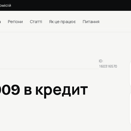
омісій
а
Регіони
Статті
Як це працює
Питання
ID:
160316570
2009
в кредит