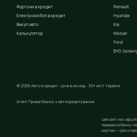
Фургони в кредит
Renault
Електромобілі в кредит
Hyundai
Викуп авто
Kia
Калькулятор
Nissan
Ford
BYD
(елект
© 2026 Авто в кредит · ціна в місяць · 30+ міст України
Агент ПриватБанку з автокредитування
Цей сайт не є офіці
передаємо банку-па
картках — орієнтовн