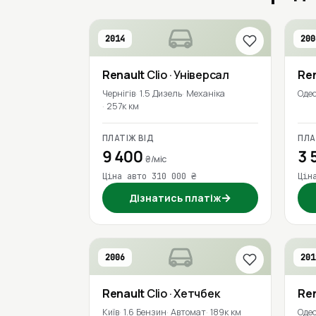
2014
200
Renault
Clio
· Універсал
Re
Чернігів
1.5 Дизель
Механіка
Оде
257к км
ПЛАТІЖ ВІД
ПЛА
9 400
3 
₴/міс
Ціна авто 310 000 ₴
Цін
→
Дізнатись платіж
2006
201
Renault
Clio
· Хетчбек
Re
Київ
1.6 Бензин
Автомат
189к км
Оде