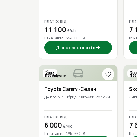
ПЛАТІЖ ВІД
ПЛА
11 100
7 
₴/міс
Ціна авто 364 000 ₴
Цін
→
Дізнатись платіж
2003
200
Перевірено
Пер
Toyota
Camry
· Седан
Sk
Дніпро
2.4 Гібрид
Автомат
284к км
Дні
ПЛАТІЖ ВІД
ПЛА
6 000
7 
₴/міс
Ціна авто 195 000 ₴
Цін