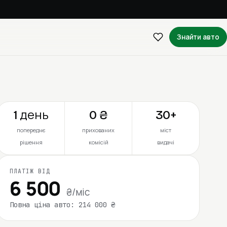
Знайти авто
1 день
0 ₴
30+
попереднє
прихованих
міст
рішення
комісій
видачі
ПЛАТІЖ ВІД
6 500
₴/міс
Повна ціна авто: 214 000 ₴