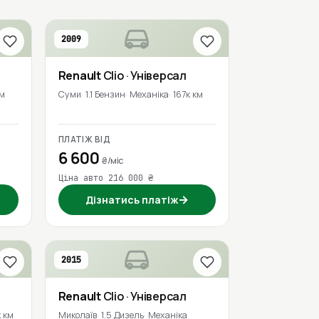
2009
Renault
Clio
· Універсал
км
Суми
1.1 Бензин
Механіка
167к км
ПЛАТІЖ ВІД
6 600
₴/міс
Ціна авто 216 000 ₴
→
Дізнатись платіж
2015
Renault
Clio
· Універсал
 км
Миколаїв
1.5 Дизель
Механіка