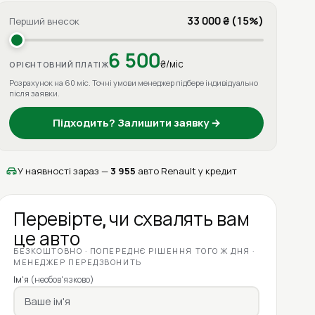
33 000 ₴ (15%)
Перший внесок
6 500
₴/міс
ОРІЄНТОВНИЙ ПЛАТІЖ
Розрахунок на 60 міс. Точні умови менеджер підбере індивідуально
після заявки.
Підходить? Залишити заявку →
У наявності зараз —
3 955
авто Renault у кредит
Перевірте, чи схвалять вам
це авто
БЕЗКОШТОВНО · ПОПЕРЕДНЄ РІШЕННЯ ТОГО Ж ДНЯ ·
МЕНЕДЖЕР ПЕРЕДЗВОНИТЬ
Ім'я
(необов'язково)