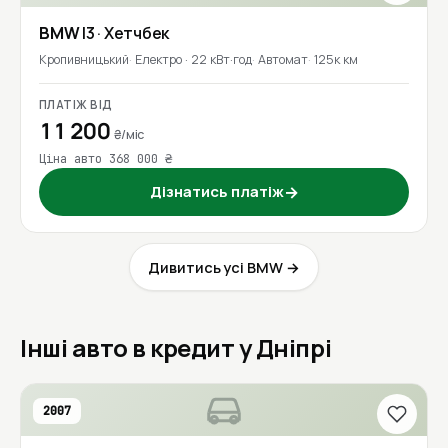
BMW
I3
· Хетчбек
Кропивницький
Електро · 22 кВт·год
Автомат
125к км
ПЛАТІЖ ВІД
11 200
₴/міс
Ціна авто 368 000 ₴
Дізнатись платіж
→
Дивитись усі BMW →
Інші авто в кредит у Дніпрі
2007