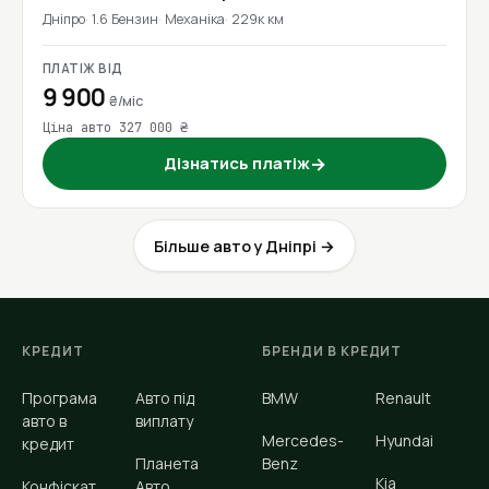
Дніпро
1.6 Бензин
Механіка
229к км
ПЛАТІЖ ВІД
9 900
₴/міс
Ціна авто 327 000 ₴
Дізнатись платіж
→
Більше авто у Дніпрі →
КРЕДИТ
БРЕНДИ В КРЕДИТ
Програма
Авто під
BMW
Renault
авто в
виплату
Mercedes-
Hyundai
кредит
Планета
Benz
Kia
Конфіскат
Авто