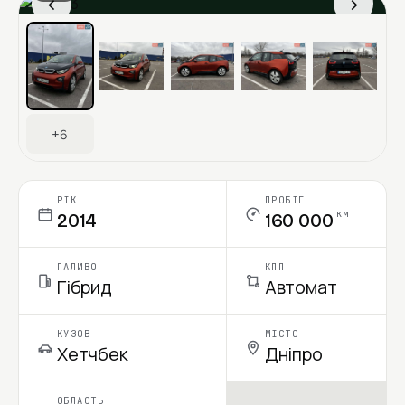
‹
›
Ціна в місяць
+6
РІК
ПРОБІГ
км
2014
160 000
ПАЛИВО
КПП
Гібрид
Автомат
КУЗОВ
МІСТО
Хетчбек
Дніпро
ОБЛАСТЬ