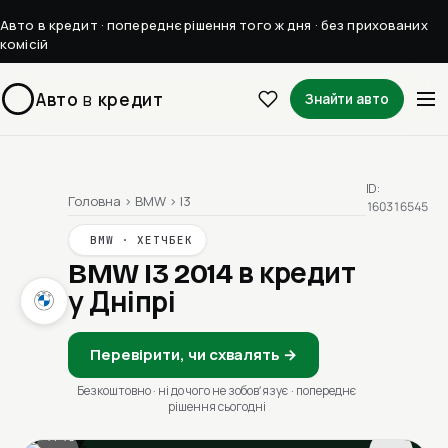
Авто в кредит · попереднє рішення того ж дня · без прихованих
комісій
Авто
в
кредит
Знайти авто
ID:
Головна
›
BMW
›
I3
160316545
BMW · ХЕТЧБЕК
BMW I3 2014
в кредит
у Дніпрі
Перевірити, чи схвалять →
Безкоштовно · ні до чого не зобовʼязує · попереднє
рішення сьогодні
1 / 13