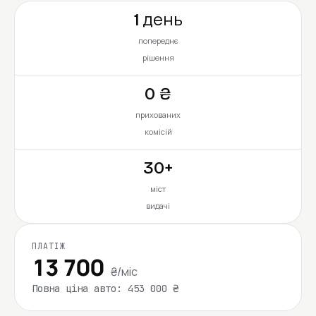
1 день
попереднє
рішення
0 ₴
прихованих
комісій
30+
міст
видачі
ПЛАТІЖ
13 700
₴/міс
Повна ціна авто: 453 000 ₴