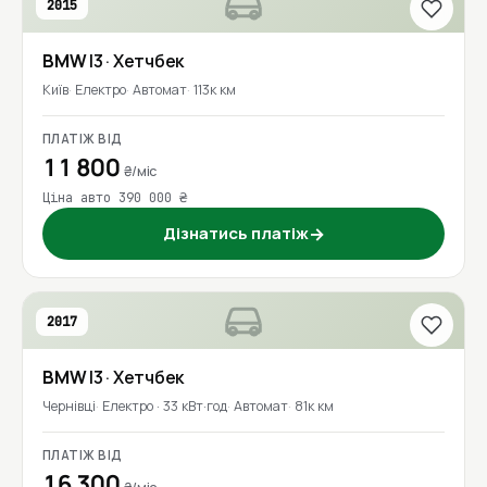
2015
BMW
I3
· Хетчбек
Київ
Електро
Автомат
113к км
ПЛАТІЖ ВІД
11 800
₴/міс
Ціна авто 390 000 ₴
Дізнатись платіж
→
2017
BMW
I3
· Хетчбек
Чернівці
Електро · 33 кВт·год
Автомат
81к км
ПЛАТІЖ ВІД
16 300