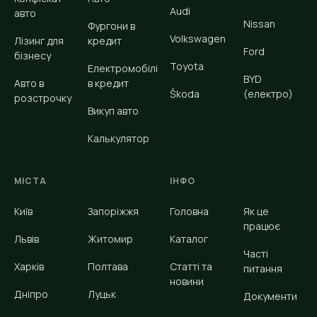
Audi
авто
Nissan
Фургони в
Volkswagen
Лізинг для
кредит
Ford
бізнесу
Toyota
Електромобілі
BYD
Авто в
в кредит
Škoda
(електро)
розстрочку
Викуп авто
Калькулятор
МІСТА
ІНФО
Київ
Запоріжжя
Головна
Як це
працює
Львів
Житомир
Каталог
Часті
Харків
Полтава
Статті та
питання
новини
Дніпро
Луцьк
Документи