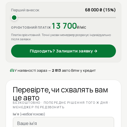
68 000 ₴ (15%)
Перший внесок
13 700
₴/міс
ОРІЄНТОВНИЙ ПЛАТІЖ
Платіж орієнтовний. Точні умови менеджер розрахує індивідуально
після заявки.
Підходить? Залишити заявку →
У наявності зараз —
2 813
авто Bmw у кредит
Перевірте, чи схвалять вам
це авто
БЕЗКОШТОВНО · ПОПЕРЕДНЄ РІШЕННЯ ТОГО Ж ДНЯ ·
МЕНЕДЖЕР ПЕРЕДЗВОНИТЬ
Ім'я
(необов'язково)