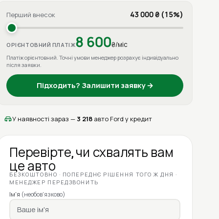
43 000 ₴ (15%)
Перший внесок
8 600
₴/міс
ОРІЄНТОВНИЙ ПЛАТІЖ
Платіж орієнтовний. Точні умови менеджер розрахує індивідуально
після заявки.
Підходить? Залишити заявку →
У наявності зараз —
3 218
авто Ford у кредит
Перевірте, чи схвалять вам
це авто
БЕЗКОШТОВНО · ПОПЕРЕДНЄ РІШЕННЯ ТОГО Ж ДНЯ ·
МЕНЕДЖЕР ПЕРЕДЗВОНИТЬ
Ім'я
(необов'язково)