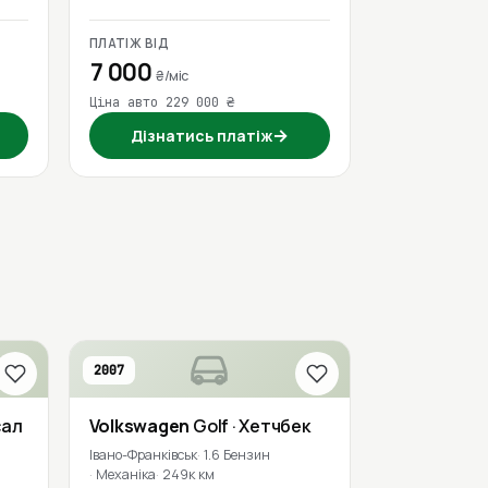
ПЛАТІЖ ВІД
7 000
₴/міс
Ціна авто 229 000 ₴
→
Дізнатись платіж
2007
сал
Volkswagen
Golf
· Хетчбек
Івано-Франківськ
1.6 Бензин
Механіка
249к км