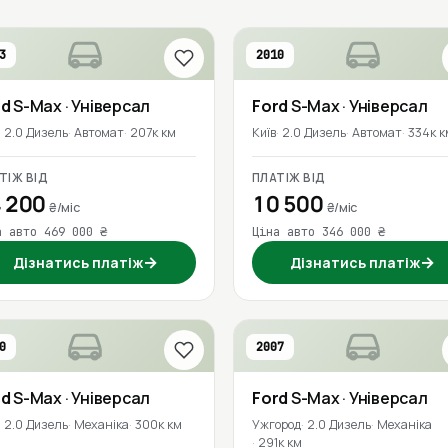
3
2010
rd
S-Max
· Універсал
Ford
S-Max
· Універсал
2.0 Дизель
Автомат
207к км
Київ
2.0 Дизель
Автомат
334к к
ТІЖ ВІД
ПЛАТІЖ ВІД
 200
10 500
₴/міс
₴/міс
а авто 469 000 ₴
Ціна авто 346 000 ₴
→
→
Дізнатись платіж
Дізнатись платіж
0
2007
rd
S-Max
· Універсал
Ford
S-Max
· Універсал
2.0 Дизель
Механіка
300к км
Ужгород
2.0 Дизель
Механіка
291к км