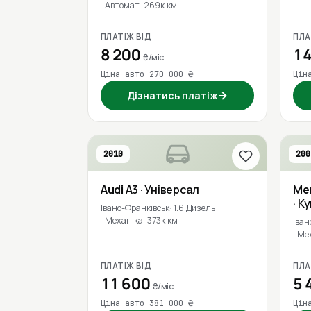
Автомат
269к км
ПЛАТІЖ ВІД
ПЛА
8 200
14
₴/міс
Ціна авто 270 000 ₴
Цін
→
Дізнатись платіж
2010
200
Audi
A3
· Універсал
Me
· К
Івано-Франківськ
1.6 Дизель
Механіка
373к км
Іван
Ме
ПЛАТІЖ ВІД
ПЛА
11 600
5 
₴/міс
Ціна авто 381 000 ₴
Цін