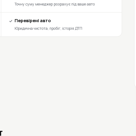
Точну суму менеджер розрахує під ваше авто
Перевірені авто
Юридична чистота, пробіг, історія ДТП
т