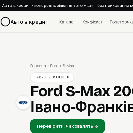
Авто в кредит · попереднє рішення того ж дня · без прихованих к
Авто
в
кредит
Каталог
Конфіскат
Розстрочк
Головна
›
Ford
›
S-Max
FORD · МІНІВЕН
Ford S-Max 2
Івано-Франкі
Перевірити, чи схвалять →