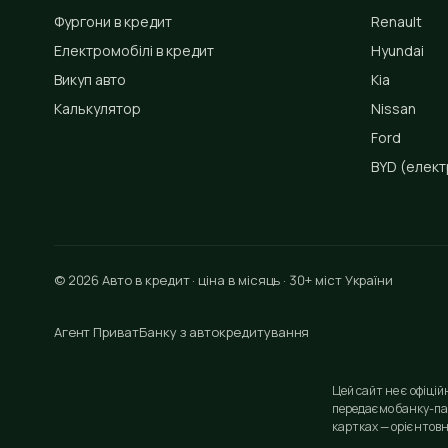
Фургони в кредит
Renault
Електромобілі в кредит
Hyundai
Викуп авто
Kia
Калькулятор
Nissan
Ford
BYD
(елект
© 2026 Авто в кредит · ціна в місяць · 30+ міст України
Агент ПриватБанку з автокредитування
Цей сайт не є офіці
передаємо банку-па
картках — орієнтовн