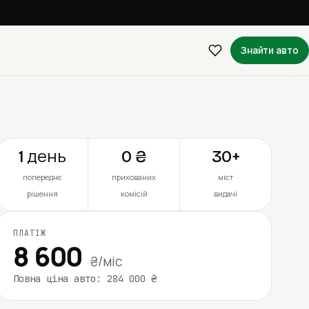
Знайти авто
1 день
0 ₴
30+
попереднє
прихованих
міст
рішення
комісій
видачі
ПЛАТІЖ
8 600
₴/міс
Повна ціна авто: 284 000 ₴