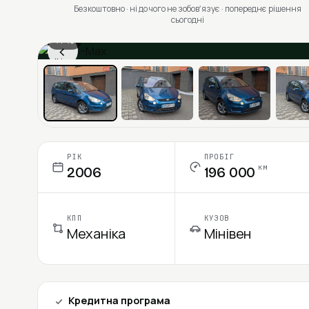
Безкоштовно · ні до чого не зобовʼязує · попереднє рішення
сьогодні
1 / 13
‹
Ціна в місяць
РІК
ПРОБІГ
км
2006
196 000
КПП
КУЗОВ
Механіка
Мінівен
Кредитна програма