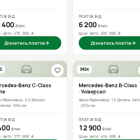
ТІЖ ВІД
ПЛАТІЖ ВІД
 400
6 200
₴/міс
₴/міс
а авто 475 000 ₴
Ціна авто 202 000 ₴
→
→
Дізнатись платіж
Дізнатись платіж
1
2014
rcedes-Benz
C-Class
Mercedes-Benz
B-Class
упе
· Універсал
о-Франківськ
2.0 Бензин
Івано-Франківськ
1.5 Дизель
Авт
ханіка
195к км
253к км
ТІЖ ВІД
ПЛАТІЖ ВІД
400
12 900
₴/міс
₴/міс
а авто 177 000 ₴
Ціна авто 426 000 ₴