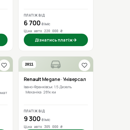
ПЛАТІЖ ВІД
6 700
₴/міс
Ціна авто 220 000 ₴
→
Дізнатись платіж
2011
Renault
Megane
· Універсал
Івано-Франківськ
1.5 Дизель
Механіка
281к км
омат
ПЛАТІЖ ВІД
9 300
₴/міс
Ціна авто 305 000 ₴