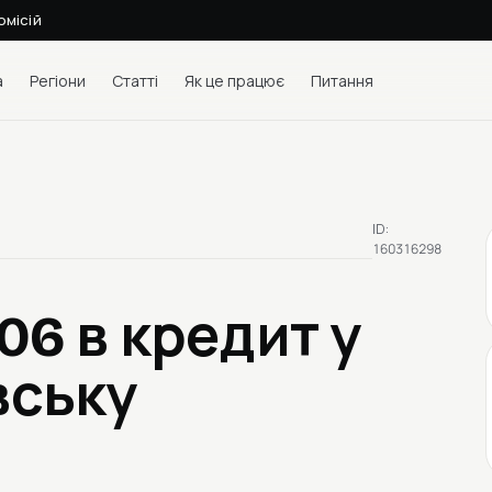
омісій
а
Регіони
Статті
Як це працює
Питання
ID:
160316298
006
в кредит у
вську