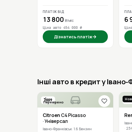
ПЛАТІЖ ВІД
ПЛА
13 800
6 
₴/міс
Ціна авто 454 000 ₴
Цін
→
Дізнатись платіж
Інші авто в кредит у Івано
Нов
2009
201
Перевірено
Citroen
C4 Picasso
Re
· Універсал
Іван
23
Івано-Франківськ
1.6 Бензин