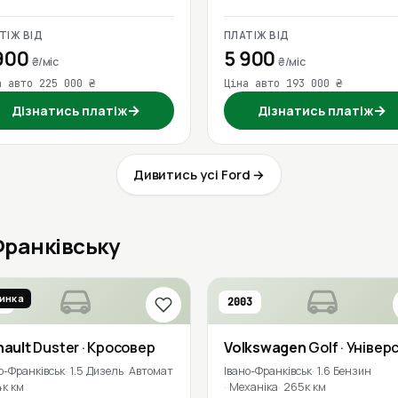
ТІЖ ВІД
ПЛАТІЖ ВІД
900
5 900
₴/міс
₴/міс
а авто 225 000 ₴
Ціна авто 193 000 ₴
→
→
Дізнатись платіж
Дізнатись платіж
Дивитись усі Ford →
-Франківську
инка
8
2003
nault
Duster
· Кросовер
Volkswagen
Golf
· Універ
о-Франківськ
1.5 Дизель
Автомат
Івано-Франківськ
1.6 Бензин
4к км
Механіка
265к км