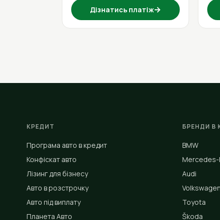
→
Дізнатись платіж
КРЕДИТ
БРЕНДИ В 
Програма авто в кредит
BMW
Конфіскат авто
Mercedes-
Лізинг для бізнесу
Audi
Авто в розстрочку
Volkswage
Авто під виплату
Toyota
Планета Авто
Škoda