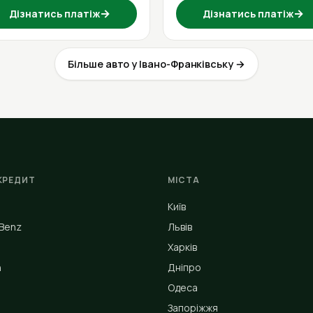
→
→
Дізнатись платіж
Дізнатись платіж
Більше авто у Івано-Франківську →
КРЕДИТ
МІСТА
Київ
Benz
Львів
Харків
n
Дніпро
Одеса
Запоріжжя