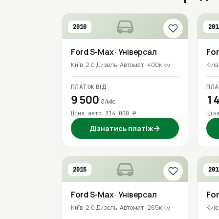
2010
201
Ford
S-Max
· Універсал
Fo
Київ
2.0 Дизель
Автомат
400к км
Київ
ПЛАТІЖ ВІД
ПЛА
9 500
14
₴/міс
Ціна авто 314 000 ₴
Цін
→
Дізнатись платіж
2015
201
Ford
S-Max
· Універсал
Fo
Київ
2.0 Дизель
Автомат
265к км
Київ