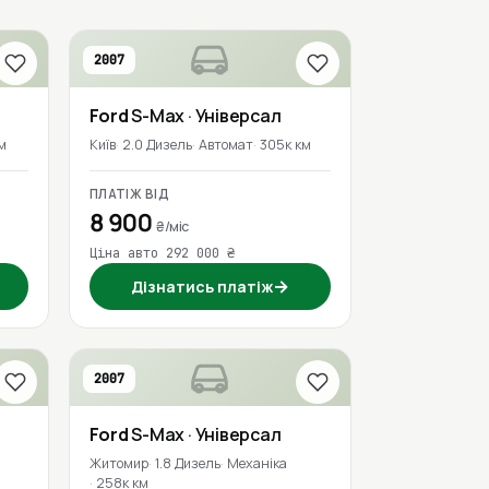
2007
Ford
S-Max
· Універсал
м
Київ
2.0 Дизель
Автомат
305к км
ПЛАТІЖ ВІД
8 900
₴/міс
Ціна авто 292 000 ₴
→
Дізнатись платіж
2007
Ford
S-Max
· Універсал
Житомир
1.8 Дизель
Механіка
258к км