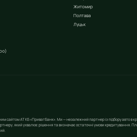
Житомир
Полтава
Луцьк
ро)
йним сайтом АТ КБ «ПриватБанк». Ми — незалежний партнер із підбору авто в кр
ртнеру, який ухвалює рішення та визначає остаточні умови кредитування. Пла
ий.