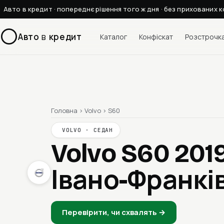
Авто в кредит · попереднє рішення того ж дня · без прихованих к
Авто
в
кредит
Каталог
Конфіскат
Розстрочк
Головна
›
Volvo
›
S60
VOLVO · СЕДАН
Volvo S60 201
Івано-Франкі
Перевірити, чи схвалять →