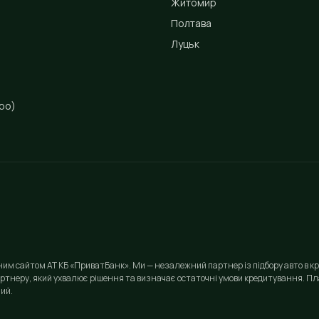
Житомир
Полтава
Луцьк
ро)
йним сайтом АТ КБ «ПриватБанк». Ми — незалежний партнер із підбору авто в кр
ртнеру, який ухвалює рішення та визначає остаточні умови кредитування. Пла
ий.