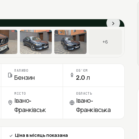
›
+6
ПАЛИВО
ОБ'ЄМ
Бензин
2.0 л
МІСТО
ОБЛАСТЬ
Івано-
Івано-
Франківськ
Франківська
Ціна в місяць показана