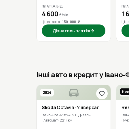
ПЛАТІЖ ВІД
ПЛА
4 600
16
₴/міс
Ціна авто 150 000 ₴
Цін
→
Дізнатись платіж
Інші авто в кредит у Івано
Нов
2014
201
Skoda
Octavia
· Універсал
Re
Івано-Франківськ
2.0 Дизель
Іван
Автомат
221к км
Ме