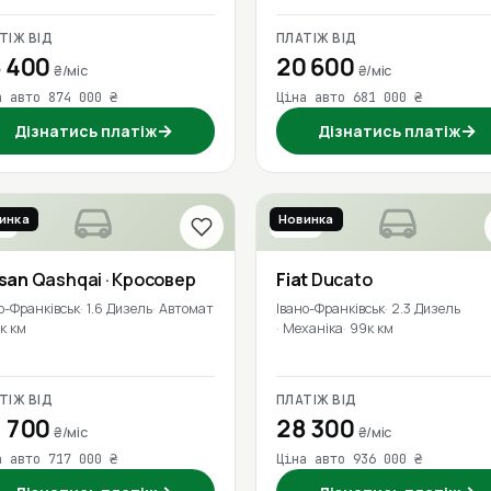
ТІЖ ВІД
ПЛАТІЖ ВІД
 400
20 600
₴/міс
₴/міс
а авто 874 000 ₴
Ціна авто 681 000 ₴
→
→
Дізнатись платіж
Дізнатись платіж
инка
Новинка
7
2021
ssan
Qashqai
· Кросовер
Fiat
Ducato
о-Франківськ
1.6 Дизель
Автомат
Івано-Франківськ
2.3 Дизель
к км
Механіка
99к км
ТІЖ ВІД
ПЛАТІЖ ВІД
 700
28 300
₴/міс
₴/міс
а авто 717 000 ₴
Ціна авто 936 000 ₴