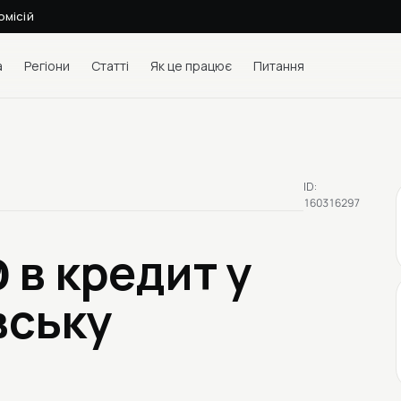
омісій
а
Регіони
Статті
Як це працює
Питання
ID:
160316297
9
в кредит у
вську