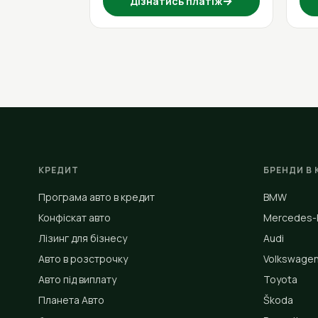
→
Дізнатись платіж
КРЕДИТ
БРЕНДИ В 
Програма авто в кредит
BMW
Конфіскат авто
Mercedes-
Лізинг для бізнесу
Audi
Авто в розстрочку
Volkswage
Авто під виплату
Toyota
Планета Авто
Škoda