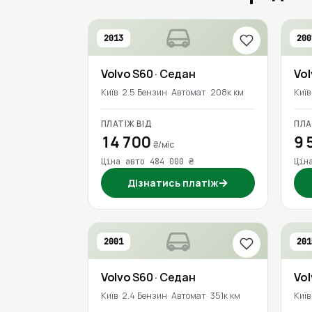
2013
200
Volvo
S60
· Седан
Vo
Київ
2.5 Бензин
Автомат
208к км
Київ
ПЛАТІЖ ВІД
ПЛА
14 700
9 
₴/міс
Ціна авто 484 000 ₴
Цін
→
Дізнатись платіж
2001
201
Volvo
S60
· Седан
Vo
Київ
2.4 Бензин
Автомат
351к км
Київ