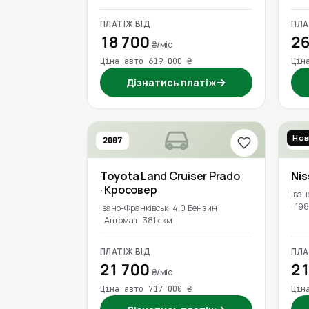
ПЛАТІЖ ВІД
ПЛА
18 700
26
₴/міс
Ціна авто 619 000 ₴
Цін
→
Дізнатись платіж
Нов
2007
201
Toyota
Land Cruiser Prado
Ni
· Кросовер
Іван
198
Івано-Франківськ
4.0 Бензин
Автомат
381к км
ПЛАТІЖ ВІД
ПЛА
21 700
21
₴/міс
Ціна авто 717 000 ₴
Цін