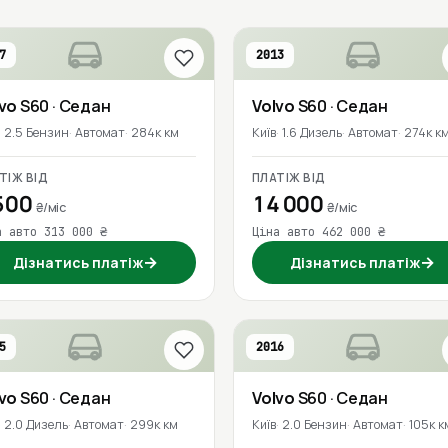
7
2013
lvo
S60
· Седан
Volvo
S60
· Седан
2.5 Бензин
Автомат
284к км
Київ
1.6 Дизель
Автомат
274к к
ТІЖ ВІД
ПЛАТІЖ ВІД
500
14 000
₴/міс
₴/міс
а авто 313 000 ₴
Ціна авто 462 000 ₴
→
→
Дізнатись платіж
Дізнатись платіж
5
2016
lvo
S60
· Седан
Volvo
S60
· Седан
2.0 Дизель
Автомат
299к км
Київ
2.0 Бензин
Автомат
105к к