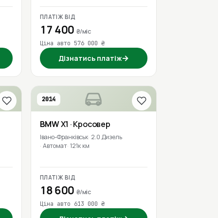
ПЛАТІЖ ВІД
17 400
₴/міс
Ціна авто 576 000 ₴
→
Дізнатись платіж
2014
BMW
X1
· Кросовер
Івано-Франківськ
2.0 Дизель
Автомат
121к км
ПЛАТІЖ ВІД
18 600
₴/міс
Ціна авто 613 000 ₴