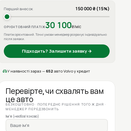
150 000 ₴ (15%)
Перший внесок
30 100
₴/міс
ОРІЄНТОВНИЙ ПЛАТІЖ
Платіж орієнтовний. Точні умови менеджер розрахує індивідуально
після заявки.
Підходить? Залишити заявку →
У наявності зараз —
652
авто Volvo у кредит
Перевірте, чи схвалять вам
це авто
БЕЗКОШТОВНО · ПОПЕРЕДНЄ РІШЕННЯ ТОГО Ж ДНЯ ·
МЕНЕДЖЕР ПЕРЕДЗВОНИТЬ
Ім'я
(необов'язково)