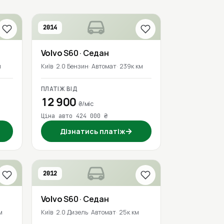
2014
Volvo
S60
· Седан
м
Київ
2.0 Бензин
Автомат
239к км
ПЛАТІЖ ВІД
12 900
₴/міс
Ціна авто 424 000 ₴
→
Дізнатись платіж
2012
Volvo
S60
· Седан
м
Київ
2.0 Дизель
Автомат
25к км