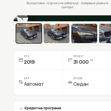
Безкоштовно · ні до чого не зобовʼязує · попереднє рішення
сьогодні
1 / 13
‹
Ціна в місяць
РІК
ПРОБІГ
км
2019
31 000
КПП
КУЗОВ
Автомат
Седан
Кредитна програма