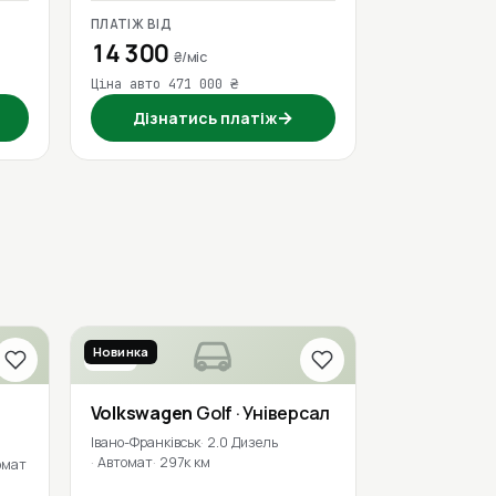
ПЛАТІЖ ВІД
14 300
₴/міс
Ціна авто 471 000 ₴
→
Дізнатись платіж
Новинка
2018
Volkswagen
Golf
· Універсал
Івано-Франківськ
2.0 Дизель
Автомат
297к км
омат