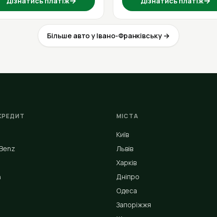
→
→
Дізнатись платіж
Дізнатись платіж
Більше авто у Івано-Франківську →
КРЕДИТ
МІСТА
Київ
Benz
Львів
Харків
n
Дніпро
Одеса
Запоріжжя