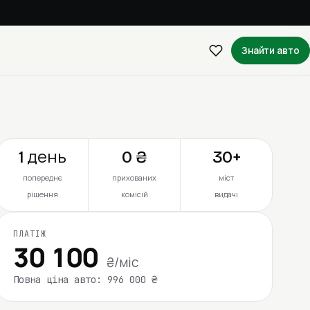
Знайти авто
1 день
0 ₴
30+
попереднє
прихованих
міст
рішення
комісій
видачі
ПЛАТІЖ
30 100
₴/міс
Повна ціна авто: 996 000 ₴