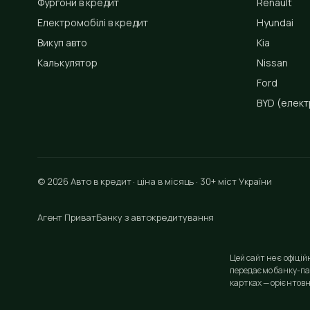
Фургони в кредит
Renault
Електромобілі в кредит
Hyundai
Викуп авто
Kia
Калькулятор
Nissan
Ford
BYD
(елект
© 2026 Авто в кредит · ціна в місяць · 30+ міст України
Агент ПриватБанку з автокредитування
Цей сайт не є офіці
передаємо банку-па
картках — орієнтовн