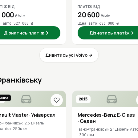
ТІЖ ВІД
ПЛАТІЖ ВІД
 000
20 600
₴/міс
₴/міс
а авто 527 000 ₴
Ціна авто 681 000 ₴
→
→
Дізнатись платіж
Дізнатись платіж
Дивитись усі Volvo →
-Франківську
инка
8
2015
nault
Master
· Універсал
Mercedes-Benz
E-Class
· Седан
о-Франківськ
2.3 Дизель
ханіка
280к км
Івано-Франківськ
2.1 Дизель
Авт
390к км