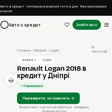
Авто в кредит · попереднє рішення того ж дня · без прихованих
комісій
Авто
в
кредит
Знайти авто
ID:
Головна
›
Renault
›
Logan
160315798
RENAULT · СЕДАН
Renault Logan 2018
в
кредит у Дніпрі
Перевірено
Перевірити, чи схвалять →
Безкоштовно · ні до чого не зобовʼязує · попереднє
рішення сьогодні