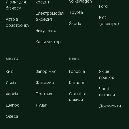
Volkswagen
Лізинг для
кредит
Ford
бізнесу
Toyota
Електромобілі
BYD
Авто в
в кредит
Škoda
(електро)
розстрочку
Викуп авто
Калькулятор
МІСТА
ІНФО
Київ
Запоріжжя
Головна
Як це
працює
Львів
Житомир
Каталог
Часті
Харків
Полтава
Статті та
питання
новини
Дніпро
Луцьк
Документи
Одеса