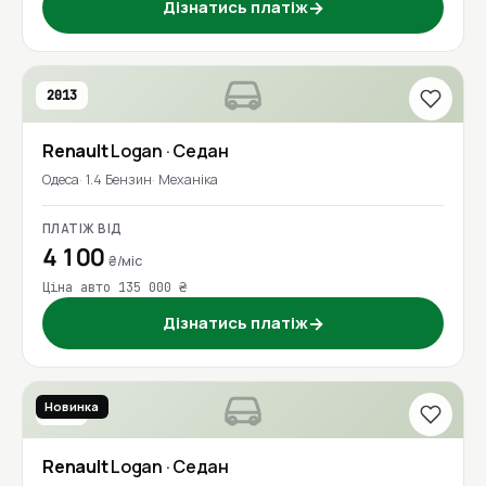
Дізнатись платіж
→
2013
Renault
Logan
· Седан
Одеса
1.4 Бензин
Механіка
ПЛАТІЖ ВІД
4 100
₴/міс
Ціна авто 135 000 ₴
Дізнатись платіж
→
Новинка
2017
Renault
Logan
· Седан