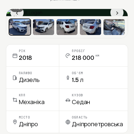
1 / 6
‹
›
Ціна в місяць
РІК
ПРОБІГ
км
2018
218 000
ПАЛИВО
ОБ'ЄМ
Дизель
1.5 л
КПП
КУЗОВ
Механіка
Седан
МІСТО
ОБЛАСТЬ
Дніпро
Дніпропетровська