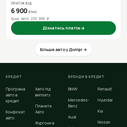
ПЛАТІЖ ВІД
6 900
₴/міс
Ціна авто 225 000 ₴
Дізнатись платіж
→
Більше авто у Дніпрі →
КРЕДИТ
БРЕНДИ В КРЕДИТ
Програма
Авто під
BMW
Renault
авто в
виплату
Mercedes-
Hyundai
кредит
Планета
Benz
Kia
Конфіскат
Авто
Audi
авто
Nissan
Фургони в