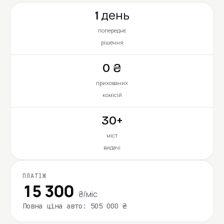
1 день
попереднє
рішення
0 ₴
прихованих
комісій
30+
міст
видачі
ПЛАТІЖ
15 300
₴/міс
Повна ціна авто: 505 000 ₴