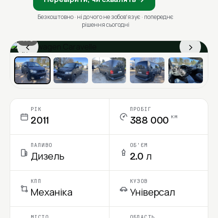
Безкоштовно · ні до чого не зобовʼязує · попереднє
рішення сьогодні
1 / 6
‹
›
Ціна в місяць
РІК
ПРОБІГ
км
2011
388 000
ПАЛИВО
ОБ'ЄМ
Дизель
2.0 л
КПП
КУЗОВ
Механіка
Універсал
МІСТО
ОБЛАСТЬ