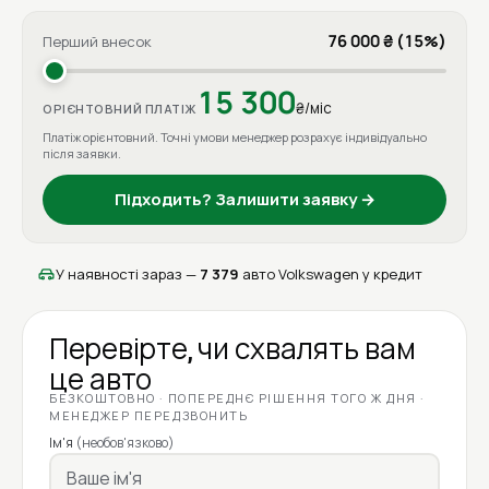
76 000 ₴ (15%)
Перший внесок
15 300
₴/міс
ОРІЄНТОВНИЙ ПЛАТІЖ
Платіж орієнтовний. Точні умови менеджер розрахує індивідуально
після заявки.
Підходить? Залишити заявку →
У наявності зараз —
7 379
авто Volkswagen у кредит
Перевірте, чи схвалять вам
це авто
БЕЗКОШТОВНО · ПОПЕРЕДНЄ РІШЕННЯ ТОГО Ж ДНЯ ·
МЕНЕДЖЕР ПЕРЕДЗВОНИТЬ
Ім'я
(необов'язково)