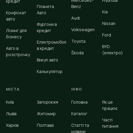
Mercedes-
Hyundai
кредит
Планета
Benz
Kia
Конфіскат
Авто
Audi
авто
Nissan
Фургони в
Volkswagen
Лізинг для
кредит
Ford
бізнесу
Toyota
Електромобілі
BYD
Авто в
в кредит
Škoda
(електро)
розстрочку
Викуп авто
Калькулятор
МІСТА
ІНФО
Київ
Запоріжжя
Головна
Як це
працює
Львів
Житомир
Каталог
Часті
Харків
Полтава
Статті та
питання
новини