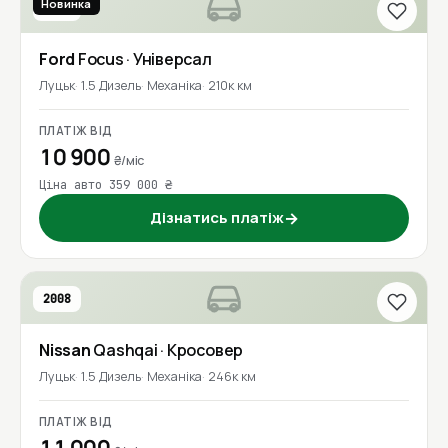
Новинка
2016
Ford
Focus
· Універсал
Луцьк
1.5 Дизель
Механіка
210к км
ПЛАТІЖ ВІД
10 900
₴/міс
Ціна авто 359 000 ₴
Дізнатись платіж
→
2008
Nissan
Qashqai
· Кросовер
Луцьк
1.5 Дизель
Механіка
246к км
ПЛАТІЖ ВІД