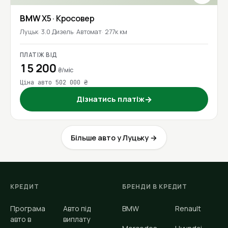
BMW
X5
· Кросовер
Луцьк
3.0 Дизель
Автомат
277к км
ПЛАТІЖ ВІД
15 200
₴/міс
Ціна авто 502 000 ₴
Дізнатись платіж
→
Більше авто у Луцьку →
КРЕДИТ
БРЕНДИ В КРЕДИТ
Програма
Авто під
BMW
Renault
авто в
виплату