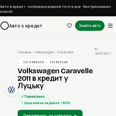
Авто в кредит · попереднє рішення того ж дня · без прихованих
комісій
Авто
в
кредит
Знайти авто
ID:
Головна
›
Volkswagen
›
Caravelle
160315517
VOLKSWAGEN · УНІВЕРСАЛ
Volkswagen Caravelle
2011
в кредит у
Луцьку
Перевірено
Ціна нижча за ринок ~30%
Перевірити, чи схвалять →