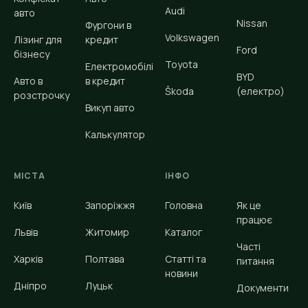
Audi
авто
Nissan
Фургони в
Volkswagen
Лізинг для
кредит
Ford
бізнесу
Toyota
Електромобілі
BYD
Авто в
в кредит
Škoda
(електро)
розстрочку
Викуп авто
Калькулятор
МІСТА
ІНФО
Київ
Запоріжжя
Головна
Як це
працює
Львів
Житомир
Каталог
Часті
Харків
Полтава
Статті та
питання
новини
Дніпро
Луцьк
Документи