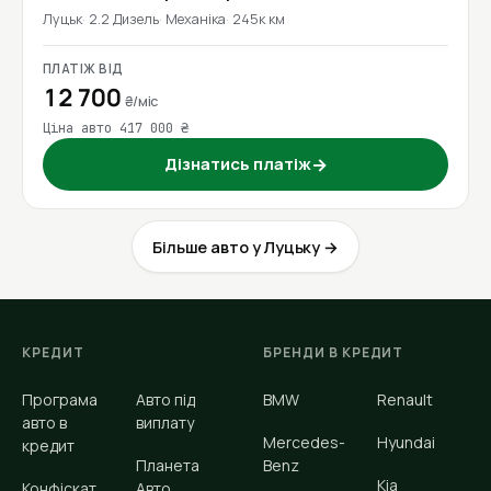
Луцьк
2.2 Дизель
Механіка
245к км
ПЛАТІЖ ВІД
12 700
₴/міс
Ціна авто 417 000 ₴
Дізнатись платіж
→
Більше авто у Луцьку →
КРЕДИТ
БРЕНДИ В КРЕДИТ
Програма
Авто під
BMW
Renault
авто в
виплату
Mercedes-
Hyundai
кредит
Планета
Benz
Kia
Конфіскат
Авто