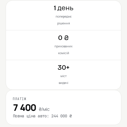
1 день
попереднє
рішення
0 ₴
прихованих
комісій
30+
міст
видачі
ПЛАТІЖ
7 400
₴/міс
Повна ціна авто: 244 000 ₴