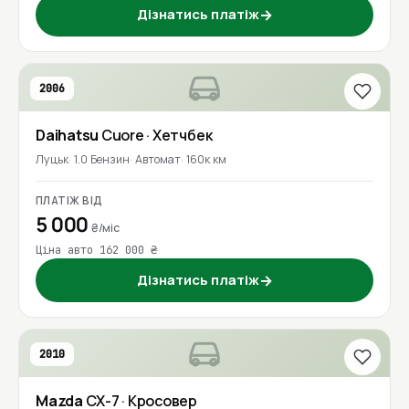
Дізнатись платіж
→
2006
Daihatsu
Cuore
· Хетчбек
Луцьк
1.0 Бензин
Автомат
160к км
ПЛАТІЖ ВІД
5 000
₴/міс
Ціна авто 162 000 ₴
Дізнатись платіж
→
2010
Mazda
CX-7
· Кросовер