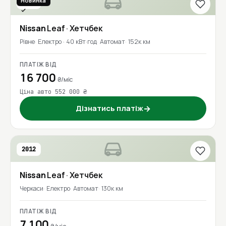
Новинка
2018
Перевірено
Nissan
Leaf
· Хетчбек
Рівне
Електро · 40 кВт·год
Автомат
152к км
ПЛАТІЖ ВІД
16 700
₴/міс
Ціна авто 552 000 ₴
Дізнатись платіж
→
2012
Nissan
Leaf
· Хетчбек
Черкаси
Електро
Автомат
130к км
ПЛАТІЖ ВІД
7 100