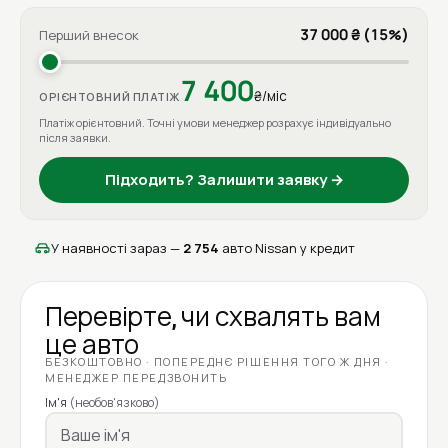
37 000 ₴ (15%)
Перший внесок
7 400
₴/міс
ОРІЄНТОВНИЙ ПЛАТІЖ
Платіж орієнтовний. Точні умови менеджер розрахує індивідуально
після заявки.
Підходить? Залишити заявку →
У наявності зараз —
2 754
авто Nissan у кредит
Перевірте, чи схвалять вам
це авто
БЕЗКОШТОВНО · ПОПЕРЕДНЄ РІШЕННЯ ТОГО Ж ДНЯ ·
МЕНЕДЖЕР ПЕРЕДЗВОНИТЬ
Ім'я
(необов'язково)