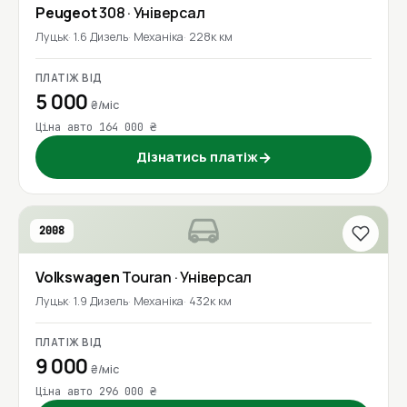
Peugeot
308
· Універсал
Луцьк
1.6 Дизель
Механіка
228к км
ПЛАТІЖ ВІД
5 000
₴/міс
Ціна авто 164 000 ₴
Дізнатись платіж
→
2008
Volkswagen
Touran
· Універсал
Луцьк
1.9 Дизель
Механіка
432к км
ПЛАТІЖ ВІД
9 000
₴/міс
Ціна авто 296 000 ₴