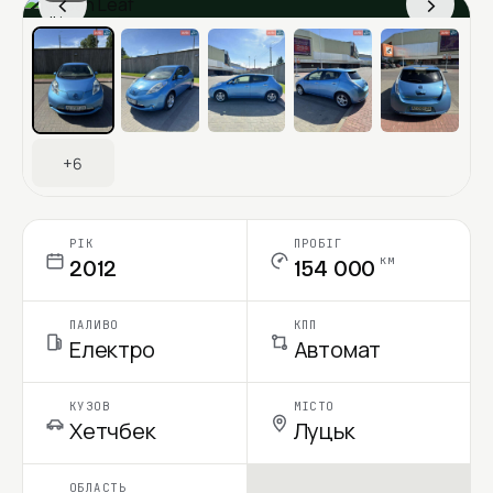
‹
›
Ціна в місяць
+6
РІК
ПРОБІГ
км
2012
154 000
ПАЛИВО
КПП
Електро
Автомат
КУЗОВ
МІСТО
Хетчбек
Луцьк
ОБЛАСТЬ