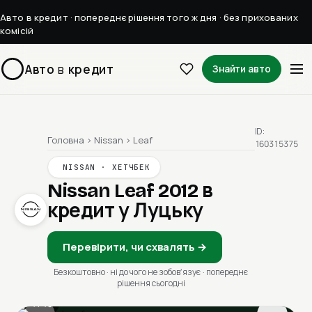
Авто в кредит · попереднє рішення того ж дня · без прихованих
комісій
Авто
в
кредит
Знайти авто
ID:
Головна
›
Nissan
›
Leaf
160315375
NISSAN · ХЕТЧБЕК
Nissan Leaf 2012
в
кредит у Луцьку
Перевірити, чи схвалять →
Безкоштовно · ні до чого не зобовʼязує · попереднє
рішення сьогодні
1 / 13