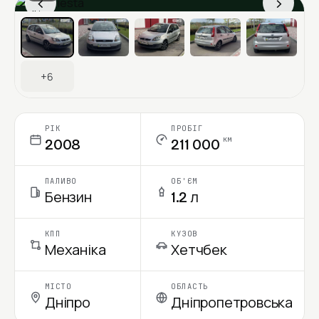
‹
›
Ціна в місяць
+6
РІК
ПРОБІГ
км
2008
211 000
ПАЛИВО
ОБ'ЄМ
Бензин
1.2 л
КПП
КУЗОВ
Механіка
Хетчбек
МІСТО
ОБЛАСТЬ
Дніпро
Дніпропетровська