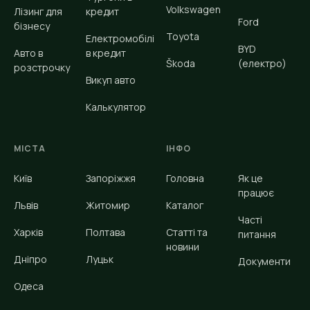
Volkswagen
Лізинг для
кредит
Ford
бізнесу
Toyota
Електромобілі
BYD
Авто в
в кредит
Škoda
(електро)
розстрочку
Викуп авто
Калькулятор
МІСТА
ІНФО
Київ
Запоріжжя
Головна
Як це
працює
Львів
Житомир
Каталог
Часті
Харків
Полтава
Статті та
питання
новини
Дніпро
Луцьк
Документи
Одеса