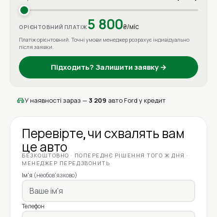
5 800
₴/міс
ОРІЄНТОВНИЙ ПЛАТІЖ
Платіж орієнтовний. Точні умови менеджер розрахує індивідуально
після заявки.
Підходить? Залишити заявку →
У наявності зараз —
3 209
авто Ford у кредит
Перевірте, чи схвалять вам
це авто
БЕЗКОШТОВНО · ПОПЕРЕДНЄ РІШЕННЯ ТОГО Ж ДНЯ ·
МЕНЕДЖЕР ПЕРЕДЗВОНИТЬ
Ім'я
(необов'язково)
Телефон