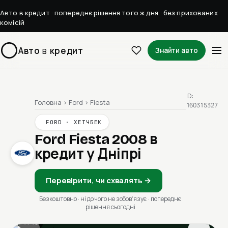
Авто в кредит · попереднє рішення того ж дня · без прихованих
комісій
Авто
в
кредит
Знайти авто
ID:
Головна
›
Ford
›
Fiesta
160315327
FORD · ХЕТЧБЕК
Ford Fiesta 2008
в
кредит у Дніпрі
Перевірити, чи схвалять →
Безкоштовно · ні до чого не зобовʼязує · попереднє
рішення сьогодні
1 / 13