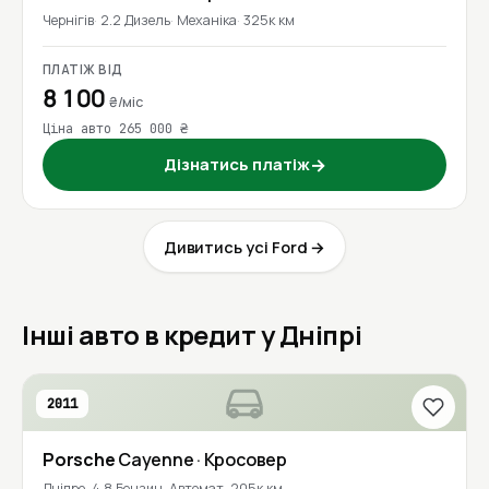
Чернігів
2.2 Дизель
Механіка
325к км
ПЛАТІЖ ВІД
8 100
₴/міс
Ціна авто 265 000 ₴
Дізнатись платіж
→
Дивитись усі Ford →
Інші авто в кредит у Дніпрі
2011
Porsche
Cayenne
· Кросовер
Дніпро
4.8 Бензин
Автомат
205к км