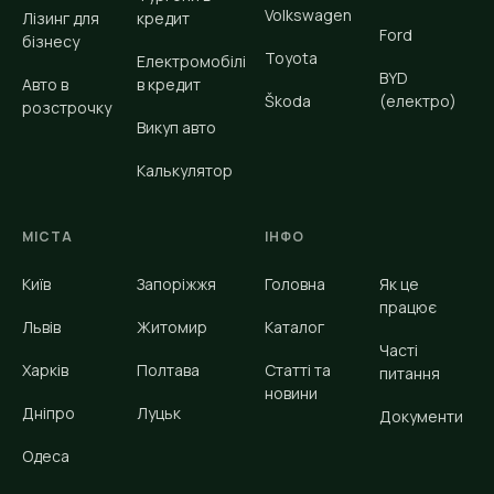
Volkswagen
Лізинг для
кредит
Ford
бізнесу
Toyota
Електромобілі
BYD
Авто в
в кредит
Škoda
(електро)
розстрочку
Викуп авто
Калькулятор
МІСТА
ІНФО
Київ
Запоріжжя
Головна
Як це
працює
Львів
Житомир
Каталог
Часті
Харків
Полтава
Статті та
питання
новини
Дніпро
Луцьк
Документи
Одеса