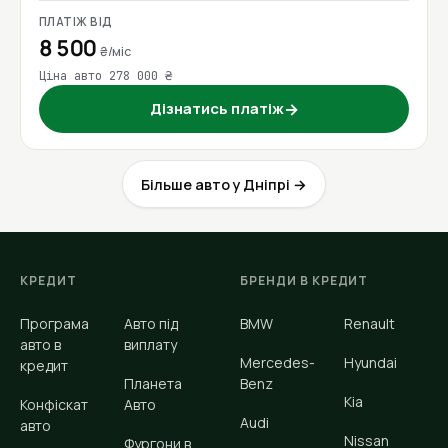
ПЛАТІЖ ВІД
8 500
₴/міс
Ціна авто 278 000 ₴
Дізнатись платіж
→
Більше авто у Дніпрі →
КРЕДИТ
БРЕНДИ В КРЕДИТ
Програма
Авто під
BMW
Renault
авто в
виплату
Mercedes-
Hyundai
кредит
Планета
Benz
Kia
Конфіскат
Авто
Audi
авто
Nissan
Фургони в