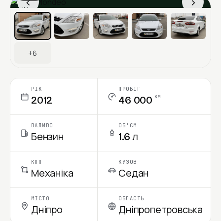
‹
›
Ціна в місяць
+6
РІК
ПРОБІГ
км
2012
46 000
ПАЛИВО
ОБ'ЄМ
Бензин
1.6 л
КПП
КУЗОВ
Механіка
Седан
МІСТО
ОБЛАСТЬ
Дніпро
Дніпропетровська