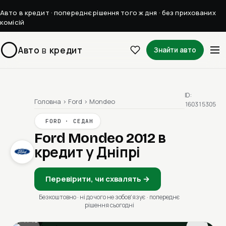
Авто в кредит · попереднє рішення того ж дня · без прихованих
комісій
Авто
в
кредит
Знайти авто
ID:
Головна
›
Ford
›
Mondeo
160315305
FORD · СЕДАН
Ford Mondeo 2012
в
кредит у Дніпрі
Перевірити, чи схвалять →
Безкоштовно · ні до чого не зобовʼязує · попереднє
рішення сьогодні
1 / 13