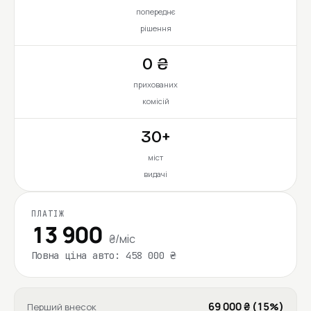
попереднє
рішення
0 ₴
прихованих
комісій
30+
міст
видачі
ПЛАТІЖ
13 900
₴/міс
Повна ціна авто: 458 000 ₴
69 000 ₴ (15%)
Перший внесок