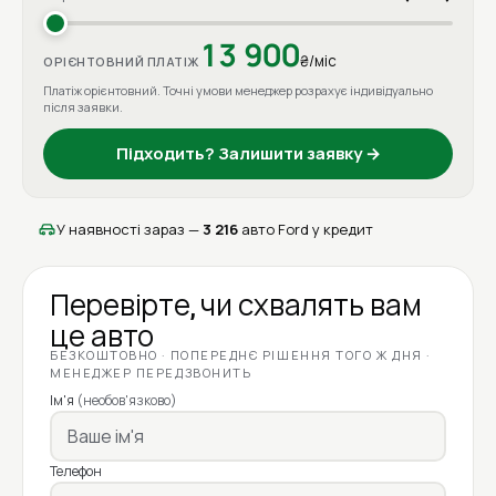
13 900
₴/міс
ОРІЄНТОВНИЙ ПЛАТІЖ
Платіж орієнтовний. Точні умови менеджер розрахує індивідуально
після заявки.
Підходить? Залишити заявку →
У наявності зараз —
3 216
авто Ford у кредит
Перевірте, чи схвалять вам
це авто
БЕЗКОШТОВНО · ПОПЕРЕДНЄ РІШЕННЯ ТОГО Ж ДНЯ ·
МЕНЕДЖЕР ПЕРЕДЗВОНИТЬ
Ім'я
(необов'язково)
Телефон