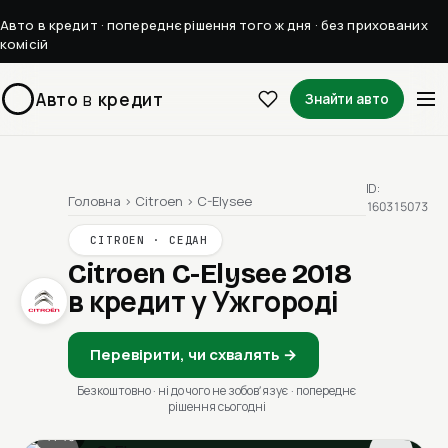
Авто в кредит · попереднє рішення того ж дня · без прихованих
комісій
Авто
в
кредит
Знайти авто
ID:
Головна
›
Citroen
›
C-Elysee
160315073
CITROEN · СЕДАН
Citroen C-Elysee 2018
в кредит у Ужгороді
Перевірити, чи схвалять →
Безкоштовно · ні до чого не зобовʼязує · попереднє
рішення сьогодні
1 / 13