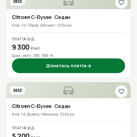
2013
Citroen
C-Elysee
· Седан
Київ
1.6 Гібрид
Автомат
203к км
ПЛАТІЖ ВІД
9 300
₴/міс
Ціна авто 305 000 ₴
Дізнатись платіж
→
2013
Citroen
C-Elysee
· Седан
Київ
1.6 Дизель
Механіка
320к км
ПЛАТІЖ ВІД
5 200