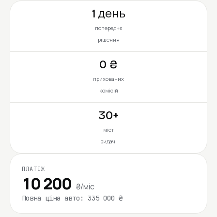
1 день
попереднє
рішення
0 ₴
прихованих
комісій
30+
міст
видачі
ПЛАТІЖ
10 200
₴/міс
Повна ціна авто: 335 000 ₴