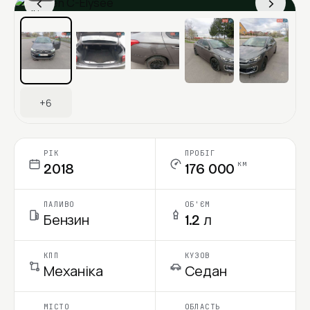
‹
›
Ціна в місяць
+6
РІК
ПРОБІГ
км
2018
176 000
ПАЛИВО
ОБ'ЄМ
Бензин
1.2 л
КПП
КУЗОВ
Механіка
Седан
МІСТО
ОБЛАСТЬ