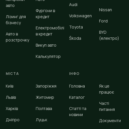
Audi
авто
Nissan
Фургони в
Volkswagen
Лізинг для
кредит
Ford
бізнесу
Toyota
Електромобілі
BYD
Авто в
в кредит
Škoda
(електро)
розстрочку
Викуп авто
Калькулятор
МІСТА
ІНФО
Київ
Запоріжжя
Головна
Як це
працює
Львів
Житомир
Каталог
Часті
Харків
Полтава
Статті та
питання
новини
Дніпро
Луцьк
Документи