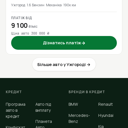
Ужгород
1.6 Бензин
Механіка
190к км
ПЛАТІЖ ВІД
9 100
₴/міс
Ціна авто 300 000 ₴
Дізнатись платіж
→
Більше авто у Ужгороді →
КРЕДИТ
БРЕНДИ В КРЕДИТ
Програма
Авто під
BMW
Renault
авто в
виплату
Mercedes-
Hyundai
кредит
Планета
Benz
Kia
Конфіскат
Авто