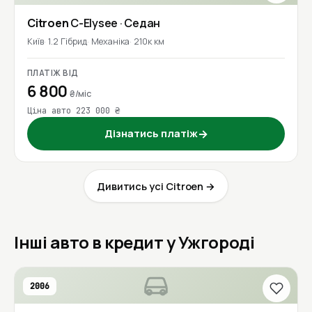
Citroen
C-Elysee
· Седан
Київ
1.2 Гібрид
Механіка
210к км
ПЛАТІЖ ВІД
6 800
₴/міс
Ціна авто 223 000 ₴
Дізнатись платіж
→
Дивитись усі Citroen →
Інші авто в кредит у Ужгороді
2006