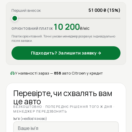
51 000 ₴ (15%)
Перший внесок
10 200
₴/міс
ОРІЄНТОВНИЙ ПЛАТІЖ
Платіж орієнтовний. Точні умови менеджер розрахує індивідуально
після заявки.
Підходить? Залишити заявку →
У наявності зараз —
858
авто Citroen у кредит
Перевірте, чи схвалять вам
це авто
БЕЗКОШТОВНО · ПОПЕРЕДНЄ РІШЕННЯ ТОГО Ж ДНЯ ·
МЕНЕДЖЕР ПЕРЕДЗВОНИТЬ
Ім'я
(необов'язково)