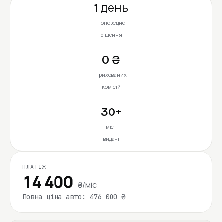
1 день
попереднє
рішення
0 ₴
прихованих
комісій
30+
міст
видачі
ПЛАТІЖ
14 400
₴/міс
Повна ціна авто: 476 000 ₴