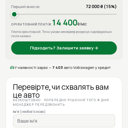
72 000 ₴ (15%)
Перший внесок
14 400
₴/міс
ОРІЄНТОВНИЙ ПЛАТІЖ
Платіж орієнтовний. Точні умови менеджер розрахує індивідуально
після заявки.
Підходить? Залишити заявку →
У наявності зараз —
7 403
авто Volkswagen у кредит
Перевірте, чи схвалять вам
це авто
БЕЗКОШТОВНО · ПОПЕРЕДНЄ РІШЕННЯ ТОГО Ж ДНЯ ·
МЕНЕДЖЕР ПЕРЕДЗВОНИТЬ
Ім'я
(необов'язково)