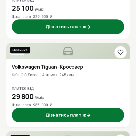
ПЛАТІЖ ВІД
25 100
₴/міс
Ціна авто 829 000 ₴
Дізнатись платіж
→
Новинка
2017
Volkswagen
Tiguan
· Кросовер
Київ
2.0 Дизель
Автомат
245к км
ПЛАТІЖ ВІД
29 800
₴/міс
Ціна авто 985 000 ₴
Дізнатись платіж
→