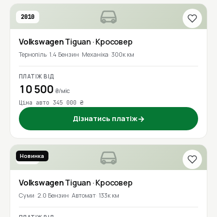
2010
Volkswagen
Tiguan
· Кросовер
Тернопіль
1.4 Бензин
Механіка
300к км
ПЛАТІЖ ВІД
10 500
₴/міс
Ціна авто 345 000 ₴
Дізнатись платіж
→
Новинка
2018
Volkswagen
Tiguan
· Кросовер
Суми
2.0 Бензин
Автомат
133к км