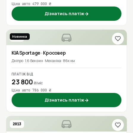
Ціна авто 479 000 ₴
Дізнатись платіж
→
Новинка
2020
KIA
Sportage
· Кросовер
Дніпро
1.6 Бензин
Механіка
86к км
ПЛАТІЖ ВІД
23 800
₴/міс
Ціна авто 786 000 ₴
Дізнатись платіж
→
2013