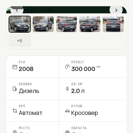
1 / 13
‹
›
Ціна в місяць
+6
РІК
ПРОБІГ
км
2008
300 000
ПАЛИВО
ОБ'ЄМ
Дизель
2.0 л
КПП
КУЗОВ
Автомат
Кросовер
МІСТО
ОБЛАСТЬ