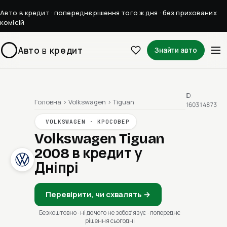
Авто в кредит · попереднє рішення того ж дня · без прихованих
комісій
Авто
в
кредит
Знайти авто
ID:
Головна
›
Volkswagen
›
Tiguan
160314873
VOLKSWAGEN · КРОСОВЕР
Volkswagen Tiguan
2008
в кредит у
Дніпрі
Перевірити, чи схвалять →
Безкоштовно · ні до чого не зобовʼязує · попереднє
рішення сьогодні