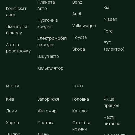
Планета
Benz
Kia
Конфіскат
Авто
Audi
авто
Nissan
Фургони в
Volkswagen
Лізинг для
кредит
Ford
бізнесу
Toyota
Електромобілі
BYD
Авто в
в кредит
Škoda
(електро)
розстрочку
Викуп авто
Калькулятор
МІСТА
ІНФО
Київ
Запоріжжя
Головна
Як це
працює
Львів
Житомир
Каталог
Часті
Харків
Полтава
Статті та
питання
новини
Дніпро
Луцьк