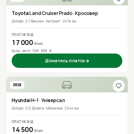
Toyota
Land Cruiser Prado
· Кросовер
Дніпро
2.7 Бензин
Автомат
247к км
ПЛАТІЖ ВІД
17 000
₴/міс
Ціна авто 560 000 ₴
Дізнатись платіж
→
2010
Hyundai
H-1
· Універсал
Дніпро
2.5 Дизель
Механіка
224к км
ПЛАТІЖ ВІД
14 500
₴/міс