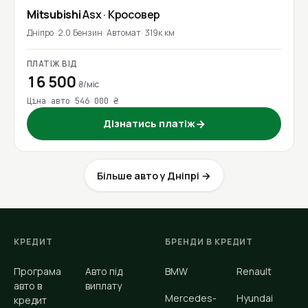
Mitsubishi
Asx
· Кросовер
Дніпро
2.0 Бензин
Автомат
319к км
ПЛАТІЖ ВІД
16 500
₴/міс
Ціна авто 546 000 ₴
Дізнатись платіж
→
Більше авто у Дніпрі →
КРЕДИТ
БРЕНДИ В КРЕДИТ
Програма
Авто під
BMW
Renault
авто в
виплату
Mercedes-
Hyundai
кредит