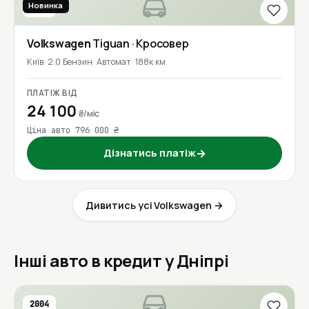
Новинка
2018
Volkswagen
Tiguan
· Кросовер
Київ
2.0 Бензин
Автомат
188к км
ПЛАТІЖ ВІД
24 100
₴/міс
Ціна авто 796 000 ₴
Дізнатись платіж
→
Дивитись усі Volkswagen →
Інші авто в кредит у Дніпрі
2004