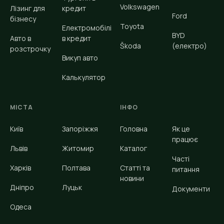
Volkswagen
Лізинг для
кредит
Ford
бізнесу
Toyota
Електромобілі
BYD
Авто в
в кредит
Škoda
(електро)
розстрочку
Викуп авто
Калькулятор
МІСТА
ІНФО
Київ
Запоріжжя
Головна
Як це
працює
Львів
Житомир
Каталог
Часті
Харків
Полтава
Статті та
питання
новини
Дніпро
Луцьк
Документи
Одеса