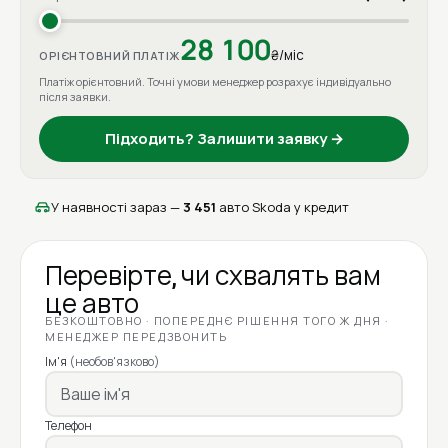
28 100
₴/міс
ОРІЄНТОВНИЙ ПЛАТІЖ
Платіж орієнтовний. Точні умови менеджер розрахує індивідуально
після заявки.
Підходить? Залишити заявку →
У наявності зараз —
3 451
авто Skoda у кредит
Перевірте, чи схвалять вам
це авто
БЕЗКОШТОВНО · ПОПЕРЕДНЄ РІШЕННЯ ТОГО Ж ДНЯ ·
МЕНЕДЖЕР ПЕРЕДЗВОНИТЬ
Ім'я
(необов'язково)
Телефон