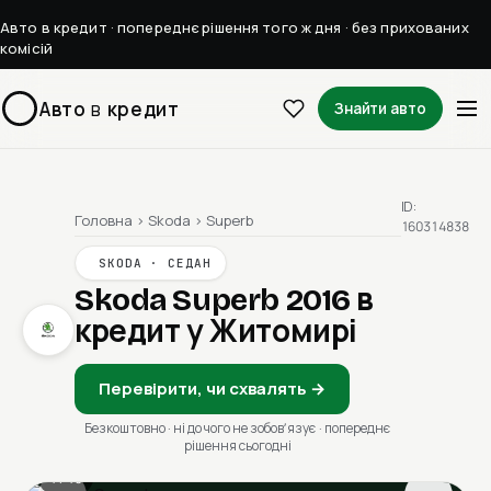
Авто в кредит · попереднє рішення того ж дня · без прихованих
комісій
Авто
в
кредит
Знайти авто
ID:
Головна
›
Skoda
›
Superb
160314838
SKODA · СЕДАН
Skoda Superb 2016
в
кредит у Житомирі
Перевірити, чи схвалять →
Безкоштовно · ні до чого не зобовʼязує · попереднє
рішення сьогодні
1 / 13