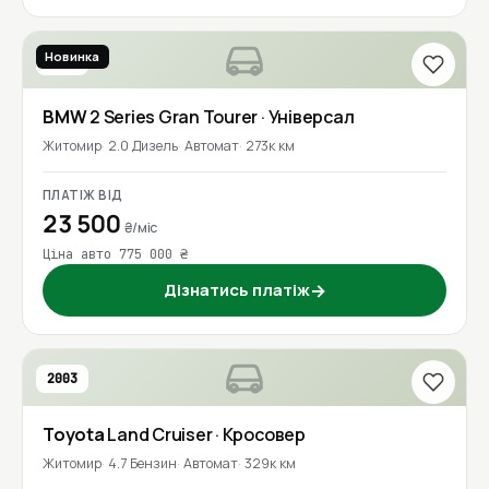
Новинка
2018
BMW
2 Series Gran Tourer
· Універсал
Житомир
2.0 Дизель
Автомат
273к км
ПЛАТІЖ ВІД
23 500
₴/міс
Ціна авто 775 000 ₴
Дізнатись платіж
→
2003
Toyota
Land Cruiser
· Кросовер
Житомир
4.7 Бензин
Автомат
329к км