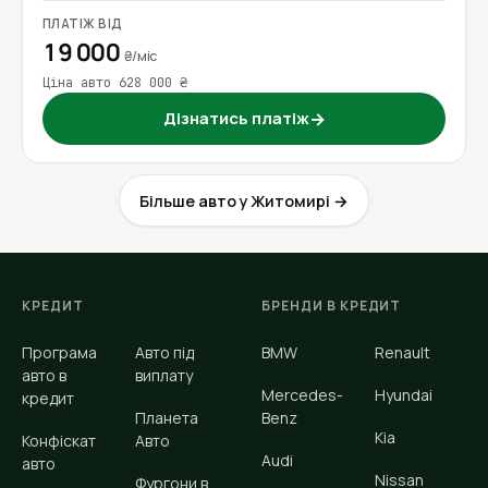
ПЛАТІЖ ВІД
19 000
₴/міс
Ціна авто 628 000 ₴
Дізнатись платіж
→
Більше авто у Житомирі →
КРЕДИТ
БРЕНДИ В КРЕДИТ
Програма
Авто під
BMW
Renault
авто в
виплату
Mercedes-
Hyundai
кредит
Планета
Benz
Kia
Конфіскат
Авто
Audi
авто
Nissan
Фургони в