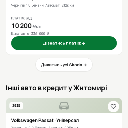
Чернігів
1.8 Бензин
Автомат
212к км
ПЛАТІЖ ВІД
10 200
₴/міс
Ціна авто 336 000 ₴
Дізнатись платіж
→
Дивитись усі Skoda →
Інші авто в кредит у Житомирі
2015
Volkswagen
Passat
· Універсал
Житомир
2.0 Дизель
Автомат
205к км