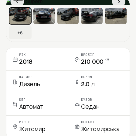
‹
›
Ціна в місяць
+6
РІК
ПРОБІГ
км
2016
210 000
ПАЛИВО
ОБ'ЄМ
Дизель
2.0 л
КПП
КУЗОВ
Автомат
Седан
МІСТО
ОБЛАСТЬ
Житомир
Житомирська