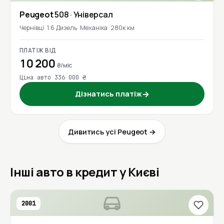
Peugeot
508
· Універсал
Чернівці
1.6 Дизель
Механіка
280к км
ПЛАТІЖ ВІД
10 200
₴/міс
Ціна авто 336 000 ₴
Дізнатись платіж
→
Дивитись усі Peugeot →
Інші авто в кредит у Києві
2001