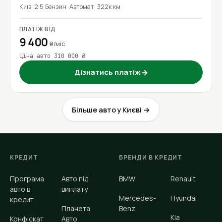
Київ
2.5 Бензин
Автомат
322к км
ПЛАТІЖ ВІД
9 400
₴/міс
Ціна авто 310 000 ₴
Дізнатись платіж
→
Більше авто у Києві →
КРЕДИТ
БРЕНДИ В КРЕДИТ
Програма
Авто під
BMW
Renault
авто в
виплату
Mercedes-
Hyundai
кредит
Планета
Benz
Kia
Конфіскат
Авто