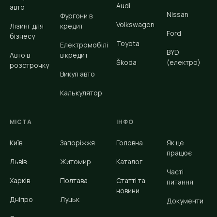
Audi
авто
Nissan
Фургони в
Volkswagen
Лізинг для
кредит
Ford
бізнесу
Toyota
Електромобілі
BYD
Авто в
в кредит
Škoda
(електро)
розстрочку
Викуп авто
Калькулятор
МІСТА
ІНФО
Київ
Запоріжжя
Головна
Як це
працює
Львів
Житомир
Каталог
Часті
Харків
Полтава
Статті та
питання
новини
Дніпро
Луцьк
Документи