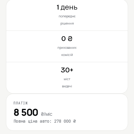
1 день
попереднє
рішення
0 ₴
прихованих
комісій
30+
міст
видачі
ПЛАТІЖ
8 500
₴/міс
Повна ціна авто: 278 000 ₴