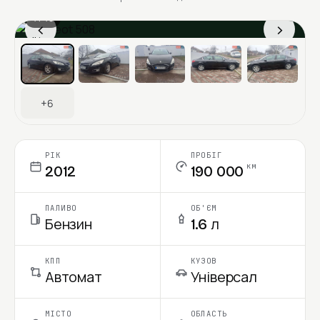
1 / 13
‹
›
Ціна в місяць
+6
РІК
ПРОБІГ
км
2012
190 000
ПАЛИВО
ОБ'ЄМ
Бензин
1.6 л
КПП
КУЗОВ
Автомат
Універсал
МІСТО
ОБЛАСТЬ