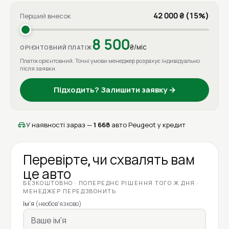
42 000 ₴ (15%)
Перший внесок
8 500
₴/міс
ОРІЄНТОВНИЙ ПЛАТІЖ
Платіж орієнтовний. Точні умови менеджер розрахує індивідуально
після заявки.
Підходить? Залишити заявку →
У наявності зараз —
1 668
авто Peugeot у кредит
Перевірте, чи схвалять вам
це авто
БЕЗКОШТОВНО · ПОПЕРЕДНЄ РІШЕННЯ ТОГО Ж ДНЯ ·
МЕНЕДЖЕР ПЕРЕДЗВОНИТЬ
Ім'я
(необов'язково)