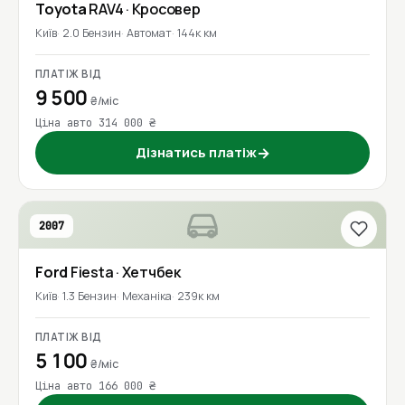
Toyota
RAV4
· Кросовер
Київ
2.0 Бензин
Автомат
144к км
ПЛАТІЖ ВІД
9 500
₴/міс
Ціна авто 314 000 ₴
Дізнатись платіж
→
2007
Ford
Fiesta
· Хетчбек
Київ
1.3 Бензин
Механіка
239к км
ПЛАТІЖ ВІД
5 100
₴/міс
Ціна авто 166 000 ₴