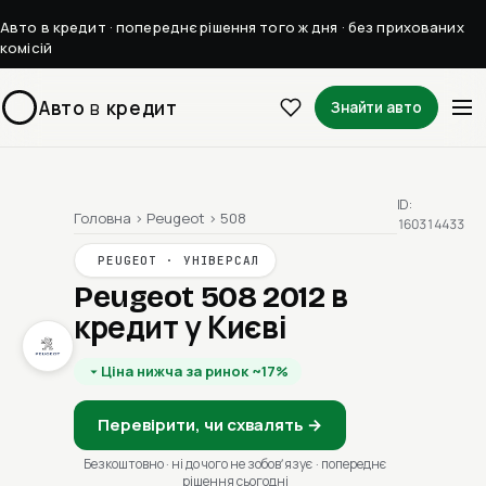
Авто в кредит · попереднє рішення того ж дня · без прихованих
комісій
Авто
в
кредит
Знайти авто
ID:
Головна
›
Peugeot
›
508
160314433
PEUGEOT · УНІВЕРСАЛ
Peugeot 508 2012
в
кредит у Києві
Ціна нижча за ринок ~17%
Перевірити, чи схвалять →
Безкоштовно · ні до чого не зобовʼязує · попереднє
рішення сьогодні