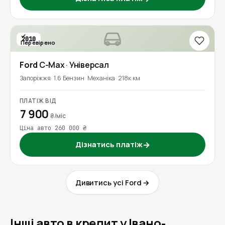
2010
Перевірено
Ford
C-Max
· Універсал
Запоріжжя
1.6 Бензин
Механіка
218к км
ПЛАТІЖ ВІД
7 900
₴/міс
Ціна авто 260 000 ₴
Дізнатись платіж
→
Дивитись усі Ford →
Інші авто в кредит у Івано-