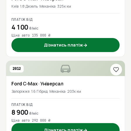
Київ
1.8 Дизель
Механіка
325к км
ПЛАТІЖ ВІД
4 100
₴/міс
Ціна авто 135 000 ₴
Дізнатись платіж
→
2012
Ford
C-Max
· Універсал
Запоріжжя
1.6 Гібрид
Механіка
203к км
ПЛАТІЖ ВІД
8 900
₴/міс
Ціна авто 292 000 ₴
Дізнатись платіж
→