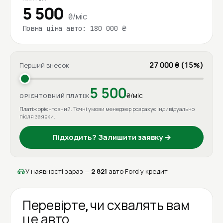
5 500
₴/міс
Повна ціна авто: 180 000 ₴
27 000 ₴ (15%)
Перший внесок
5 500
₴/міс
ОРІЄНТОВНИЙ ПЛАТІЖ
Платіж орієнтовний. Точні умови менеджер розрахує індивідуально
після заявки.
Підходить? Залишити заявку →
У наявності зараз —
2 821
авто Ford у кредит
Перевірте, чи схвалять вам
це авто