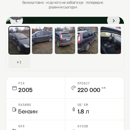
Безкоштовно · ні до чого не зобовʼязує · попереднє
рішення сьогодні
1 / 8
‹
›
Ціна в місяць
+1
РІК
ПРОБІГ
км
2005
220 000
ПАЛИВО
ОБ'ЄМ
Бензин
1.8 л
КПП
КУЗОВ