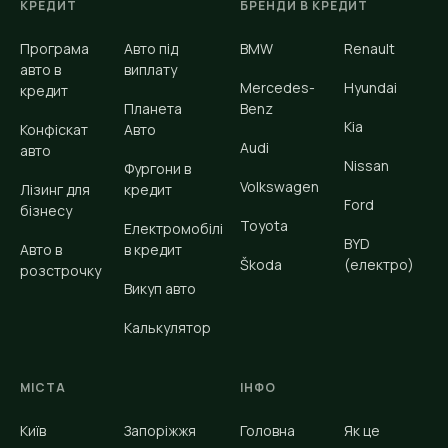
КРЕДИТ
БРЕНДИ В КРЕДИТ
Програма
Авто під
BMW
Renault
авто в
виплату
Mercedes-
Hyundai
кредит
Планета
Benz
Kia
Конфіскат
Авто
Audi
авто
Nissan
Фургони в
Volkswagen
Лізинг для
кредит
Ford
бізнесу
Toyota
Електромобілі
BYD
Авто в
в кредит
Škoda
(електро)
розстрочку
Викуп авто
Калькулятор
МІСТА
ІНФО
Київ
Запоріжжя
Головна
Як це