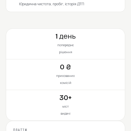
Юридична чистота, пробіг, історія ДТП
1 день
попереднє
рішення
0 ₴
прихованих
комісій
30+
міст
видачі
ПЛАТІЖ