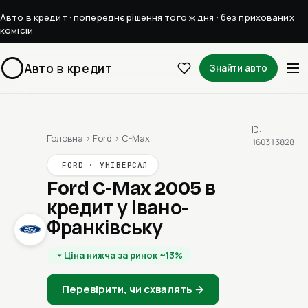
Авто в кредит · попереднє рішення того ж дня · без прихованих
комісій
Авто
в
кредит
Знайти авто
ID:
Головна
›
Ford
›
C-Max
160313828
FORD · УНІВЕРСАЛ
Ford C-Max 2005
в
кредит у Івано-
Франківську
Ціна нижча за ринок ~13%
Перевірити, чи схвалять →