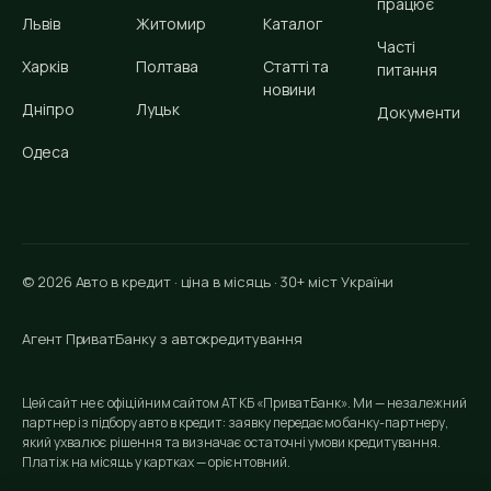
працює
Львів
Житомир
Каталог
Часті
Харків
Полтава
Статті та
питання
новини
Дніпро
Луцьк
Документи
Одеса
© 2026 Авто в кредит · ціна в місяць · 30+ міст України
Агент ПриватБанку з автокредитування
Цей сайт не є офіційним сайтом АТ КБ «ПриватБанк». Ми — незалежний
партнер із підбору авто в кредит: заявку передаємо банку-партнеру,
який ухвалює рішення та визначає остаточні умови кредитування.
Платіж на місяць у картках — орієнтовний.