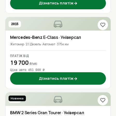
Дізнатись платіж
→
2015
Mercedes-Benz
E-Class
· Універсал
Житомир
2.1 Дизель
Автомат
375к км
ПЛАТІЖ ВІД
19 700
₴/міс
Ціна авто 651 000 ₴
Дізнатись платіж
→
Новинка
2018
BMW
2 Series Gran Tourer
· Універсал