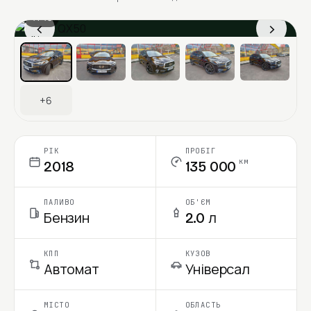
1 / 13
‹
›
Ціна в місяць
+6
РІК
ПРОБІГ
км
2018
135 000
ПАЛИВО
ОБ'ЄМ
Бензин
2.0 л
КПП
КУЗОВ
Автомат
Універсал
МІСТО
ОБЛАСТЬ