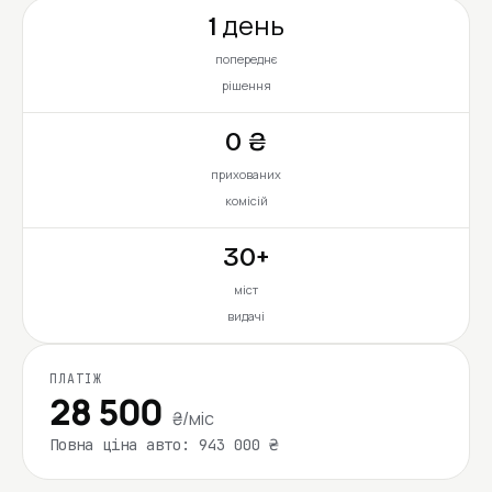
1 день
попереднє
рішення
0 ₴
прихованих
комісій
30+
міст
видачі
ПЛАТІЖ
28 500
₴/міс
Повна ціна авто: 943 000 ₴