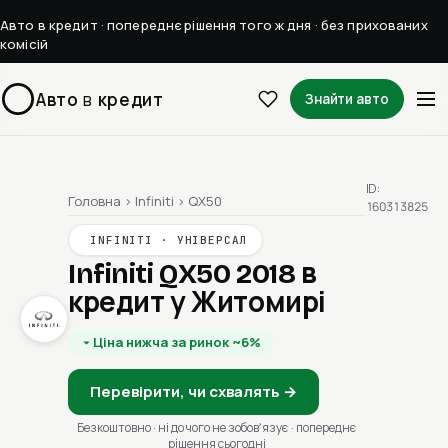
Авто в кредит · попереднє рішення того ж дня · без прихованих
комісій
Авто
в
кредит
Знайти авто
ID:
Головна
›
Infiniti
›
QX50
160313825
INFINITI · УНІВЕРСАЛ
Infiniti QX50 2018
в
кредит у Житомирі
Ціна нижча за ринок ~6%
Перевірити, чи схвалять →
Безкоштовно · ні до чого не зобовʼязує · попереднє
рішення сьогодні