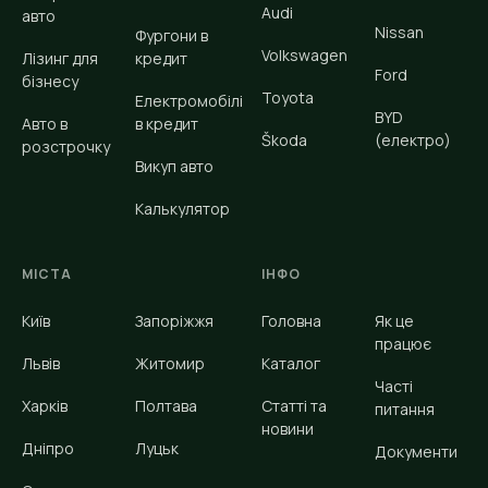
Audi
авто
Nissan
Фургони в
Volkswagen
Лізинг для
кредит
Ford
бізнесу
Toyota
Електромобілі
BYD
Авто в
в кредит
Škoda
(електро)
розстрочку
Викуп авто
Калькулятор
МІСТА
ІНФО
Київ
Запоріжжя
Головна
Як це
працює
Львів
Житомир
Каталог
Часті
Харків
Полтава
Статті та
питання
новини
Дніпро
Луцьк
Документи