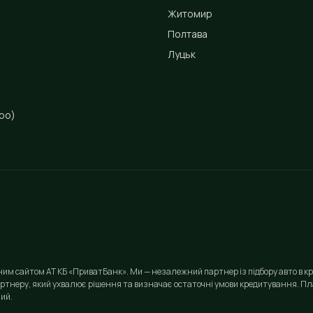
Житомир
Полтава
Луцьк
ро)
йним сайтом АТ КБ «ПриватБанк». Ми — незалежний партнер із підбору авто в кр
ртнеру, який ухвалює рішення та визначає остаточні умови кредитування. Пла
ий.