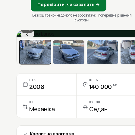
Перевірити, чи схвалять →
Безкоштовно · ні до чого не зобовʼязує · попереднє рішення
сьогодні
1 / 6
‹
Ціна в місяць
РІК
ПРОБІГ
км
2006
140 000
КПП
КУЗОВ
Механіка
Седан
Кредитна програма