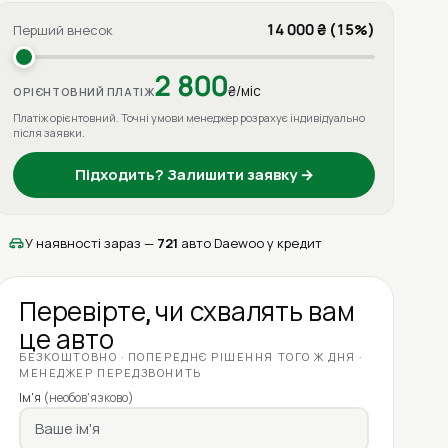
14 000 ₴ (15%)
Перший внесок
2 800
₴/міс
ОРІЄНТОВНИЙ ПЛАТІЖ
Платіж орієнтовний. Точні умови менеджер розрахує індивідуально
після заявки.
Підходить? Залишити заявку →
У наявності зараз —
721
авто Daewoo у кредит
Перевірте, чи схвалять вам
це авто
БЕЗКОШТОВНО · ПОПЕРЕДНЄ РІШЕННЯ ТОГО Ж ДНЯ ·
МЕНЕДЖЕР ПЕРЕДЗВОНИТЬ
Ім'я
(необов'язково)