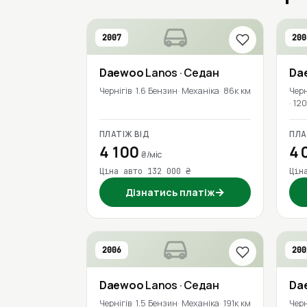
2007
200
Daewoo
Lanos
· Седан
Da
Чернігів
1.6 Бензин
Механіка
86к км
Черн
120
ПЛАТІЖ ВІД
ПЛА
4 100
4 
₴/міс
Ціна авто 132 000 ₴
Цін
→
Дізнатись платіж
2006
200
Daewoo
Lanos
· Седан
Da
Чернігів
1.5 Бензин
Механіка
191к км
Черн