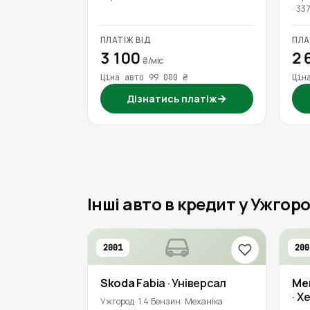
337
ПЛАТІЖ ВІД
ПЛА
3 100
2 
₴/міс
Ціна авто 99 000 ₴
Цін
→
Дізнатись платіж
Інші авто в кредит у Ужгоро
2001
200
Skoda
Fabia
· Універсал
Me
· Х
Ужгород
1.4 Бензин
Механіка