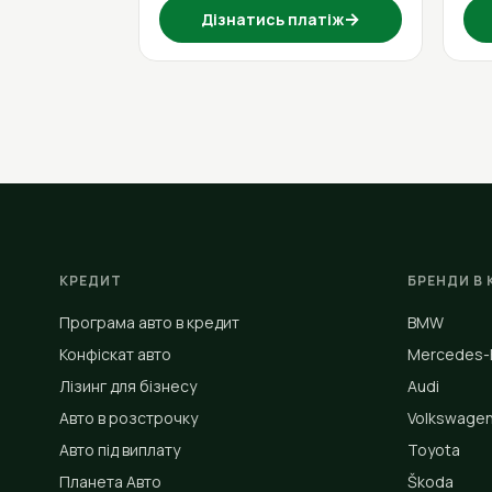
→
Дізнатись платіж
КРЕДИТ
БРЕНДИ В 
Програма авто в кредит
BMW
Конфіскат авто
Mercedes-
Лізинг для бізнесу
Audi
Авто в розстрочку
Volkswage
Авто під виплату
Toyota
Планета Авто
Škoda