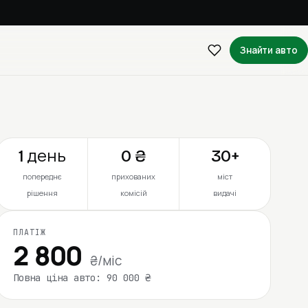
Знайти авто
1 день
0 ₴
30+
попереднє
прихованих
міст
рішення
комісій
видачі
ПЛАТІЖ
2 800
₴/міс
Повна ціна авто: 90 000 ₴