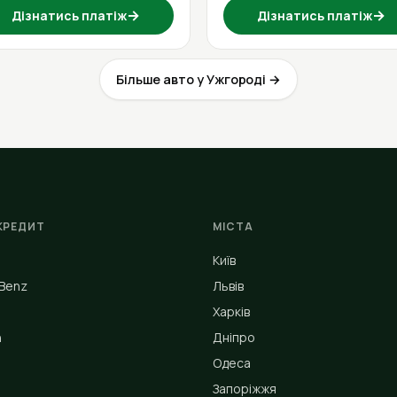
→
→
Дізнатись платіж
Дізнатись платіж
Більше авто у Ужгороді →
КРЕДИТ
МІСТА
Київ
Benz
Львів
Харків
n
Дніпро
Одеса
Запоріжжя