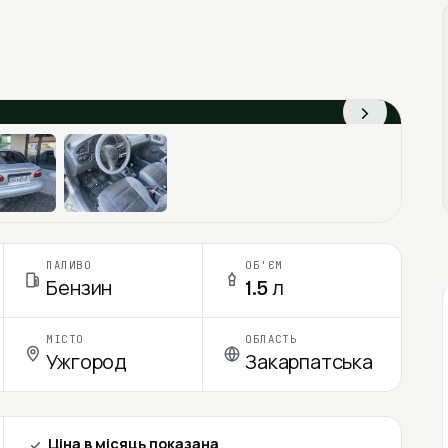
›
ПАЛИВО
ОБ'ЄМ
Бензин
1.5 л
МІСТО
ОБЛАСТЬ
Ужгород
Закарпатська
Ціна в місяць показана