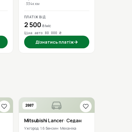
334к км
ПЛАТІЖ ВІД
2 500
₴/міс
Ціна авто 80 000 ₴
→
Дізнатись платіж
2007
Mitsubishi
Lancer
· Седан
Ужгород
1.6 Бензин
Механіка