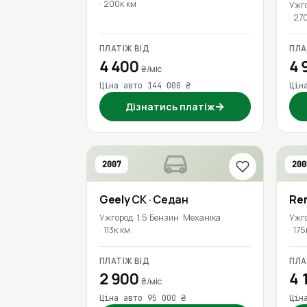
200к км
Ужг
27
ПЛАТІЖ ВІД
ПЛА
4 400
4 
₴/міс
Ціна авто 144 000 ₴
Цін
→
Дізнатись платіж
2007
200
Geely
CK
· Седан
Re
Ужгород
1.5 Бензин
Механіка
Ужг
113к км
175
ПЛАТІЖ ВІД
ПЛА
2 900
4 
₴/міс
Ціна авто 95 000 ₴
Цін