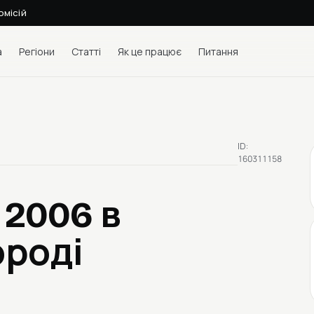
омісій
а
Регіони
Статті
Як це працює
Питання
ID:
160311158
 2006
в
ороді