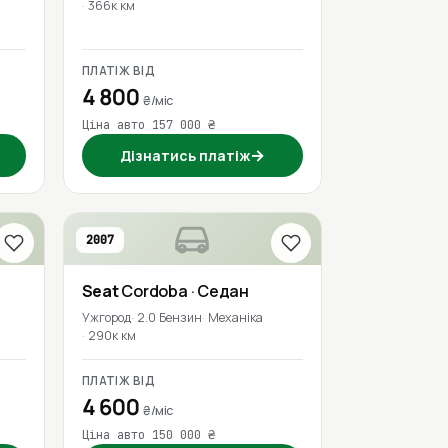
366к км
ПЛАТІЖ ВІД
4 800
₴/міс
Ціна авто 157 000 ₴
→
Дізнатись платіж
2007
Seat
Cordoba
· Седан
Ужгород
2.0 Бензин
Механіка
290к км
ПЛАТІЖ ВІД
4 600
₴/міс
Ціна авто 150 000 ₴