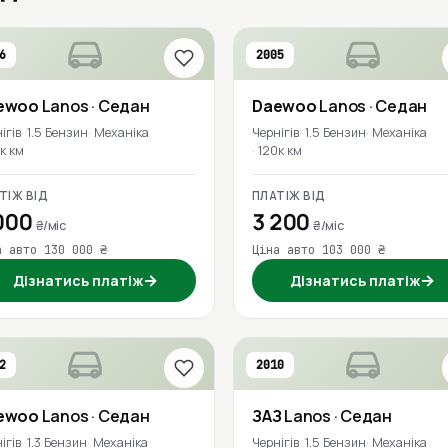
6
2005
ewoo
Lanos
· Седан
Daewoo
Lanos
· Седан
ігів
1.5 Бензин
Механіка
Чернігів
1.5 Бензин
Механіка
к км
120к км
ТІЖ ВІД
ПЛАТІЖ ВІД
000
3 200
₴/міс
₴/міс
а авто 130 000 ₴
Ціна авто 103 000 ₴
→
→
Дізнатись платіж
Дізнатись платіж
2
2010
ewoo
Lanos
· Седан
ЗАЗ
Lanos
· Седан
ігів
1.3 Бензин
Механіка
Чернігів
1.5 Бензин
Механіка