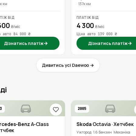
к км
137к км
ТІЖ ВІД
ПЛАТІЖ ВІД
600
4 300
₴/міс
₴/міс
а авто 84 000 ₴
Ціна авто 139 000 ₴
→
→
Дізнатись платіж
Дізнатись платіж
Дивитись усі Daewoo →
ді
3
2005
rcedes-Benz
A-Class
Skoda
Octavia
· Хетчбек
етчбек
Ужгород
1.6 Бензин
Механіка