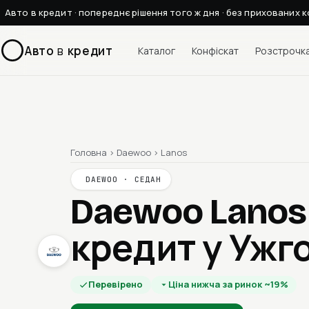
Авто в кредит · попереднє рішення того ж дня · без прихованих к
Авто
в
кредит
Каталог
Конфіскат
Розстрочк
Головна
›
Daewoo
›
Lanos
DAEWOO · СЕДАН
Daewoo Lanos
кредит у Ужг
Перевірено
Ціна нижча за ринок ~19%