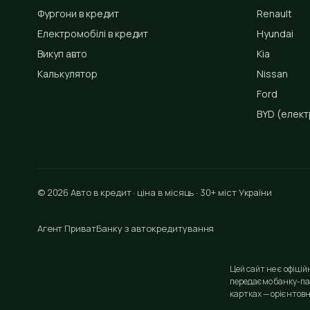
Фургони в кредит
Renault
Електромобілі в кредит
Hyundai
Викуп авто
Kia
Калькулятор
Nissan
Ford
BYD
(елект
© 2026 Авто в кредит · ціна в місяць · 30+ міст України
Агент ПриватБанку з автокредитування
Цей сайт не є офіці
передаємо банку-па
картках — орієнтовн