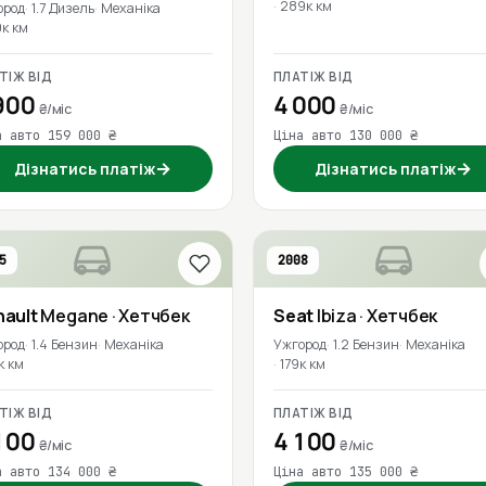
289к км
ород
1.7 Дизель
Механіка
0к км
ТІЖ ВІД
ПЛАТІЖ ВІД
900
4 000
₴/міс
₴/міс
а авто 159 000 ₴
Ціна авто 130 000 ₴
→
→
Дізнатись платіж
Дізнатись платіж
5
2008
nault
Megane
· Хетчбек
Seat
Ibiza
· Хетчбек
ород
1.4 Бензин
Механіка
Ужгород
1.2 Бензин
Механіка
к км
179к км
ТІЖ ВІД
ПЛАТІЖ ВІД
100
4 100
₴/міс
₴/міс
а авто 134 000 ₴
Ціна авто 135 000 ₴