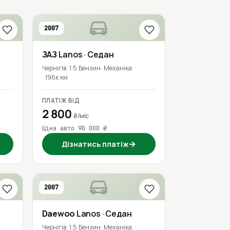
2007
ЗАЗ
Lanos
· Седан
Чернігів
1.5 Бензин
Механіка
196к км
ПЛАТІЖ ВІД
2 800
₴/міс
Ціна авто 90 000 ₴
→
Дізнатись платіж
2007
Daewoo
Lanos
· Седан
Чернігів
1.5 Бензин
Механіка