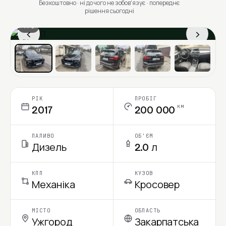
Безкоштовно · ні до чого не зобовʼязує · попереднє
рішення сьогодні
1 / 6
‹
›
Ціна в місяць
РІК
ПРОБІГ
км
2017
200 000
ПАЛИВО
ОБ'ЄМ
Дизель
2.0 л
КПП
КУЗОВ
Механіка
Кросовер
МІСТО
ОБЛАСТЬ
Ужгород
Закарпатська