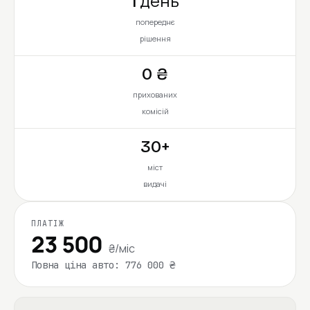
1 день
попереднє
рішення
0 ₴
прихованих
комісій
30+
міст
видачі
ПЛАТІЖ
23 500
₴/міс
Повна ціна авто: 776 000 ₴