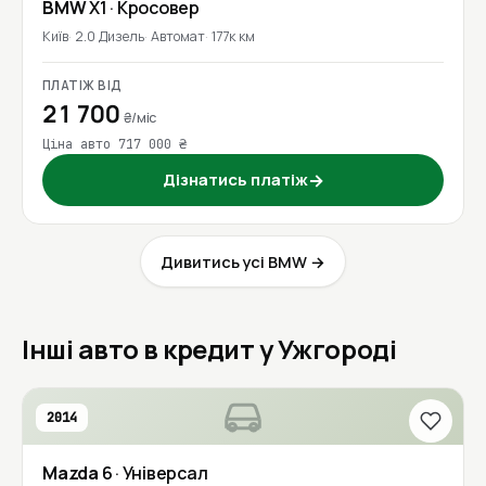
BMW
X1
· Кросовер
Київ
2.0 Дизель
Автомат
177к км
ПЛАТІЖ ВІД
21 700
₴/міс
Ціна авто 717 000 ₴
Дізнатись платіж
→
Дивитись усі BMW →
Інші авто в кредит у Ужгороді
2014
Mazda
6
· Універсал