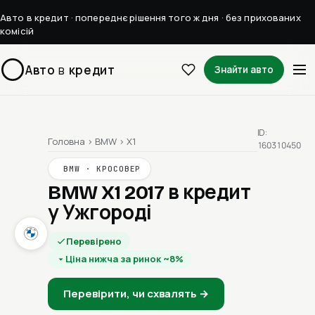
Авто в кредит · попереднє рішення того ж дня · без прихованих
комісій
Авто
в
кредит
Знайти авто
ID:
Головна
›
BMW
›
X1
160310450
BMW · КРОСОВЕР
BMW X1 2017
в кредит
у Ужгороді
Перевірено
Ціна нижча за ринок ~8%
Перевірити, чи схвалять →