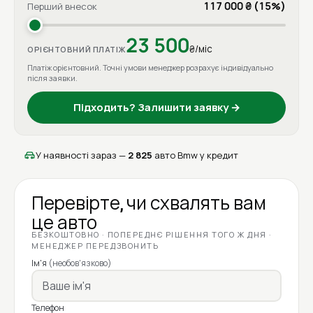
117 000 ₴ (15%)
Перший внесок
23 500
₴/міс
ОРІЄНТОВНИЙ ПЛАТІЖ
Платіж орієнтовний. Точні умови менеджер розрахує індивідуально
після заявки.
Підходить? Залишити заявку →
У наявності зараз —
2 825
авто Bmw у кредит
Перевірте, чи схвалять вам
це авто
БЕЗКОШТОВНО · ПОПЕРЕДНЄ РІШЕННЯ ТОГО Ж ДНЯ ·
МЕНЕДЖЕР ПЕРЕДЗВОНИТЬ
Ім'я
(необов'язково)
Телефон