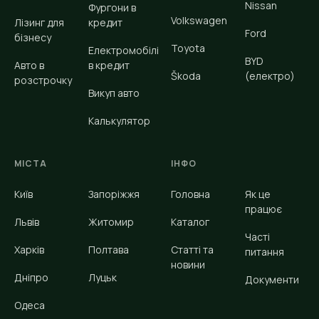
Nissan
Фургони в
Volkswagen
Лізинг для
кредит
Ford
бізнесу
Toyota
Електромобілі
BYD
Авто в
в кредит
Škoda
(електро)
розстрочку
Викуп авто
Калькулятор
МІСТА
ІНФО
Київ
Запоріжжя
Головна
Як це
працює
Львів
Житомир
Каталог
Часті
Харків
Полтава
Статті та
питання
новини
Дніпро
Луцьк
Документи
Одеса