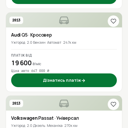
2013
Audi
Q5
· Кросовер
Ужгород
2.0 Бензин
Автомат
247к км
ПЛАТІЖ ВІД
19 600
₴/міс
Ціна авто 647 000 ₴
Дізнатись платіж
→
2013
Volkswagen
Passat
· Універсал
Ужгород
2.0 Дизель
Механіка
270к км