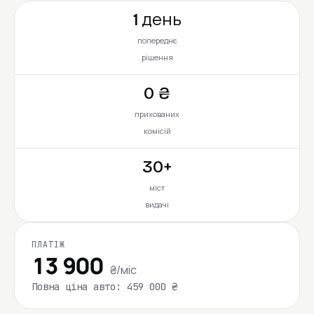
1 день
попереднє
рішення
0 ₴
прихованих
комісій
30+
міст
видачі
ПЛАТІЖ
13 900
₴/міс
Повна ціна авто: 459 000 ₴