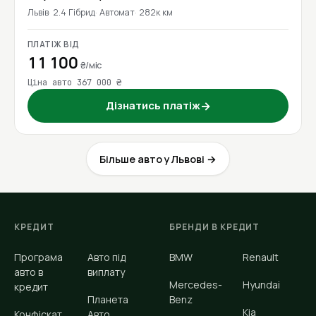
Львів
2.4 Гібрид
Автомат
282к км
ПЛАТІЖ ВІД
11 100
₴/міс
Ціна авто 367 000 ₴
Дізнатись платіж
→
Більше авто у Львові →
КРЕДИТ
БРЕНДИ В КРЕДИТ
Програма
Авто під
BMW
Renault
авто в
виплату
Mercedes-
Hyundai
кредит
Планета
Benz
Kia
Конфіскат
Авто