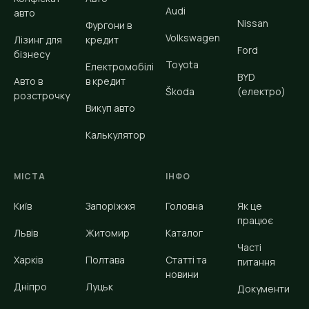
Audi
авто
Nissan
Фургони в
Volkswagen
Лізинг для
кредит
Ford
бізнесу
Toyota
Електромобілі
BYD
Авто в
в кредит
Škoda
(електро)
розстрочку
Викуп авто
Калькулятор
МІСТА
ІНФО
Київ
Запоріжжя
Головна
Як це
працює
Львів
Житомир
Каталог
Часті
Харків
Полтава
Статті та
питання
новини
Дніпро
Луцьк
Документи