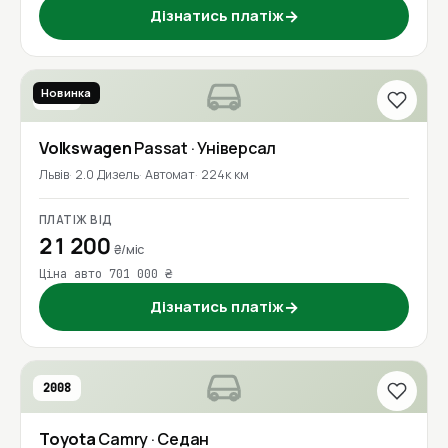
Дізнатись платіж
→
Новинка
2017
Volkswagen
Passat
· Універсал
Львів
2.0 Дизель
Автомат
224к км
ПЛАТІЖ ВІД
21 200
₴/міс
Ціна авто 701 000 ₴
Дізнатись платіж
→
2008
Toyota
Camry
· Седан