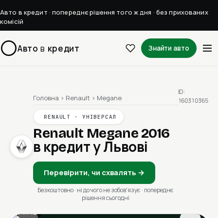
Авто в кредит · попереднє рішення того ж дня · без прихованих
комісій
Авто
в
кредит
Знайти авто
ID:
Головна
›
Renault
›
Megane
160310365
RENAULT · УНІВЕРСАЛ
Renault Megane 2016
в кредит у Львові
Перевірити, чи схвалять →
Безкоштовно · ні до чого не зобовʼязує · попереднє
рішення сьогодні
1 / 12