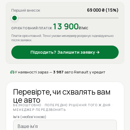
69 000 ₴ (15%)
Перший внесок
13 900
₴/міс
ОРІЄНТОВНИЙ ПЛАТІЖ
Платіж орієнтовний. Точні умови менеджер розрахує індивідуально
після заявки.
Підходить? Залишити заявку →
У наявності зараз —
3 987
авто Renault у кредит
Перевірте, чи схвалять вам
це авто
БЕЗКОШТОВНО · ПОПЕРЕДНЄ РІШЕННЯ ТОГО Ж ДНЯ ·
МЕНЕДЖЕР ПЕРЕДЗВОНИТЬ
Ім'я
(необов'язково)