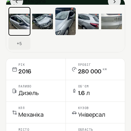
‹
›
Ціна в місяць
+5
РІК
ПРОБІГ
км
2016
280 000
ПАЛИВО
ОБ'ЄМ
Дизель
1.6 л
КПП
КУЗОВ
Механіка
Універсал
МІСТО
ОБЛАСТЬ