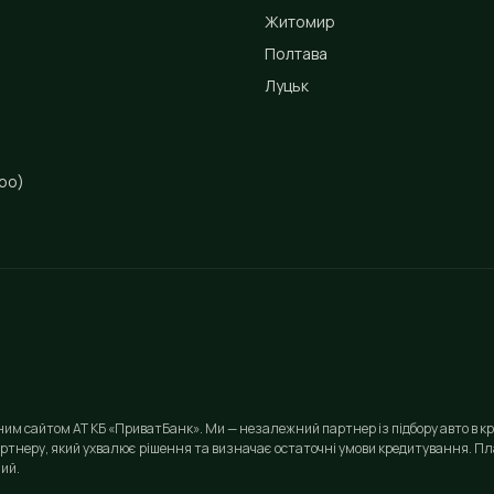
Житомир
Полтава
Луцьк
ро)
йним сайтом АТ КБ «ПриватБанк». Ми — незалежний партнер із підбору авто в кр
ртнеру, який ухвалює рішення та визначає остаточні умови кредитування. Пла
ий.