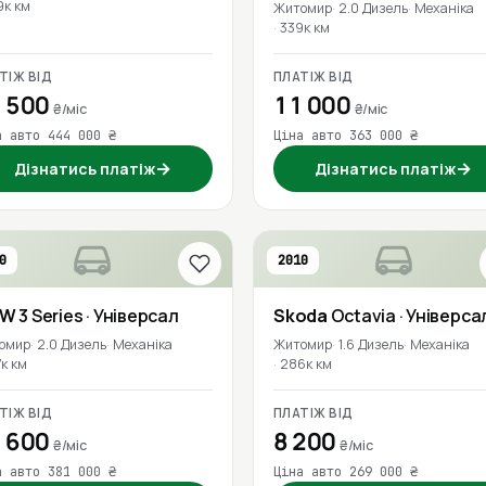
9к км
Житомир
2.0 Дизель
Механіка
339к км
ТІЖ ВІД
ПЛАТІЖ ВІД
 500
11 000
₴/міс
₴/міс
а авто 444 000 ₴
Ціна авто 363 000 ₴
→
→
Дізнатись платіж
Дізнатись платіж
0
2010
MW
3 Series
· Універсал
Skoda
Octavia
· Універса
омир
2.0 Дизель
Механіка
Житомир
1.6 Дизель
Механіка
к км
286к км
ТІЖ ВІД
ПЛАТІЖ ВІД
 600
8 200
₴/міс
₴/міс
а авто 381 000 ₴
Ціна авто 269 000 ₴