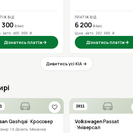
ТІЖ ВІД
ПЛАТІЖ ВІД
 300
6 200
₴/міс
₴/міс
а авто 605 000 ₴
Ціна авто 202 000 ₴
→
→
Дізнатись платіж
Дізнатись платіж
Дивитись усі KIA →
ирі
1
2011
ssan
Qashqai
· Кросовер
Volkswagen
Passat
· Універсал
омир
1.6 Дизель
Механіка