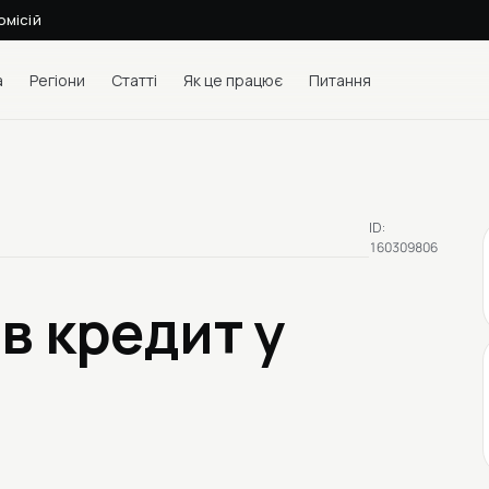
омісій
а
Регіони
Статті
Як це працює
Питання
ID:
160309806
3
в кредит у