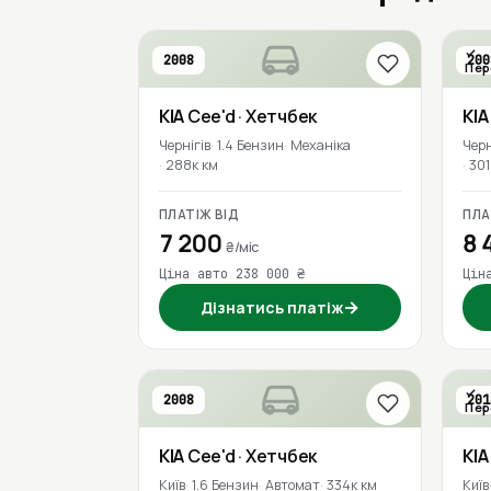
2008
200
Пер
KIA
Cee'd
· Хетчбек
KIA
Чернігів
1.4 Бензин
Механіка
Черн
288к км
301
ПЛАТІЖ ВІД
ПЛА
7 200
8 
₴/міс
Ціна авто 238 000 ₴
Цін
→
Дізнатись платіж
2008
201
Пер
KIA
Cee'd
· Хетчбек
KIA
Київ
1.6 Бензин
Автомат
334к км
Київ