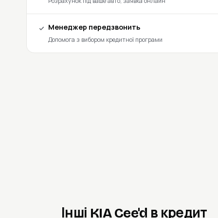
Розрахунок під ваше авто, заявка онлайн
Менеджер передзвонить
Допомога з вибором кредитної програми
Інші KIA Cee'd в кредит