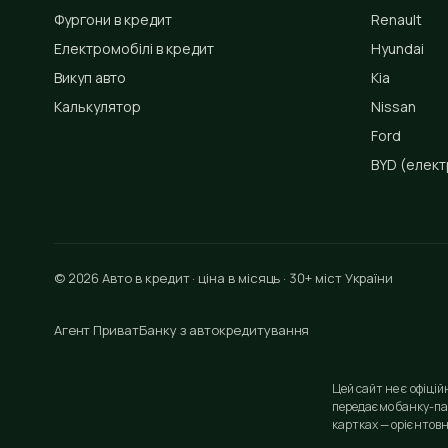
Фургони в кредит
Renault
Електромобілі в кредит
Hyundai
Викуп авто
Kia
Калькулятор
Nissan
Ford
BYD
(елект
© 2026 Авто в кредит · ціна в місяць · 30+ міст України
Агент ПриватБанку з автокредитування
Цей сайт не є офіці
передаємо банку-па
картках — орієнтовн