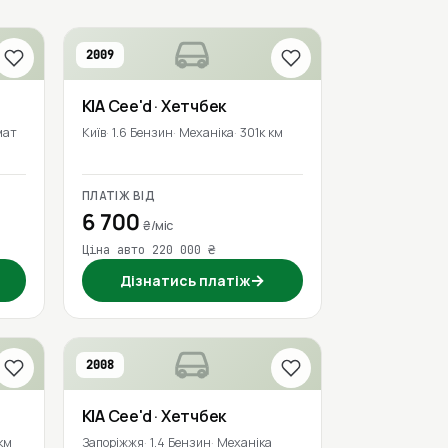
2009
KIA
Cee'd
· Хетчбек
мат
Київ
1.6 Бензин
Механіка
301к км
ПЛАТІЖ ВІД
6 700
₴/міс
Ціна авто 220 000 ₴
→
Дізнатись платіж
2008
KIA
Cee'd
· Хетчбек
км
Запоріжжя
1.4 Бензин
Механіка