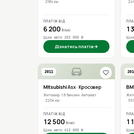
218к км
24
ПЛАТІЖ ВІД
ПЛА
6 200
13
₴/міс
Ціна авто 202 000 ₴
Цін
→
Дізнатись платіж
2011
201
Mitsubishi
Asx
· Кросовер
B
Житомир
1.8 Бензин
Автомат
Жит
220к км
397
ПЛАТІЖ ВІД
ПЛА
12 500
11
₴/міс
Ціна авто 412 000 ₴
Цін