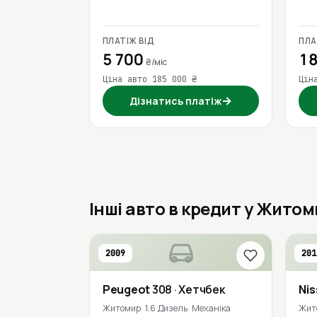
ПЛАТІЖ ВІД
ПЛА
5 700
18
₴/міс
Ціна авто 185 000 ₴
Цін
→
Дізнатись платіж
Інші авто в кредит у Житом
2009
201
Peugeot
308
· Хетчбек
Ni
Житомир
1.6 Дизель
Механіка
Жит