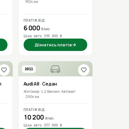
182к км
ПЛАТІЖ ВІД
6 000
₴/міс
Ціна авто 195 000 ₴
→
Дізнатись платіж
2011
л
Audi
A8
· Седан
Житомир
4.2 Бензин
Автомат
290к км
ПЛАТІЖ ВІД
10 200
₴/міс
Ціна авто 337 000 ₴