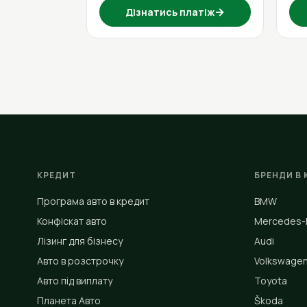
→
Дізнатись платіж
КРЕДИТ
БРЕНДИ В 
Програма авто в кредит
BMW
Конфіскат авто
Mercedes-
Лізинг для бізнесу
Audi
Авто в розстрочку
Volkswage
Авто під виплату
Toyota
Планета Авто
Škoda