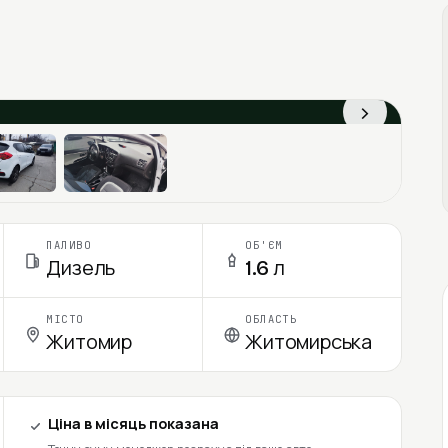
›
ПАЛИВО
ОБ'ЄМ
Дизель
1.6 л
МІСТО
ОБЛАСТЬ
Житомир
Житомирська
Ціна в місяць показана