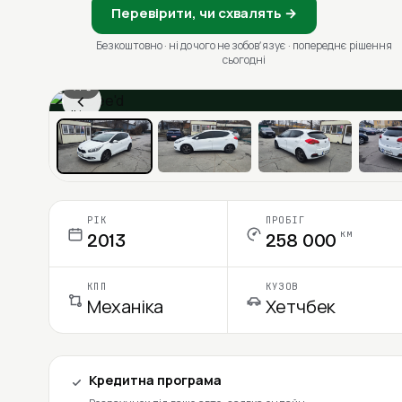
Перевірити, чи схвалять →
Безкоштовно · ні до чого не зобовʼязує · попереднє рішення
сьогодні
1 / 6
‹
Ціна в місяць
РІК
ПРОБІГ
км
2013
258 000
КПП
КУЗОВ
Механіка
Хетчбек
Кредитна програма