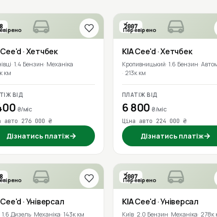
8
2007
евірено
Перевірено
Cee'd
· Хетчбек
KIA
Cee'd
· Хетчбек
івці
1.4 Бензин
Механіка
Кропивницький
1.6 Бензин
Авто
к км
213к км
ТІЖ ВІД
ПЛАТІЖ ВІД
400
6 800
₴/міс
₴/міс
а авто 276 000 ₴
Ціна авто 224 000 ₴
→
→
Дізнатись платіж
Дізнатись платіж
8
2007
евірено
Перевірено
Cee'd
· Універсал
KIA
Cee'd
· Універсал
1.6 Дизель
Механіка
143к км
Київ
2.0 Бензин
Механіка
278к 