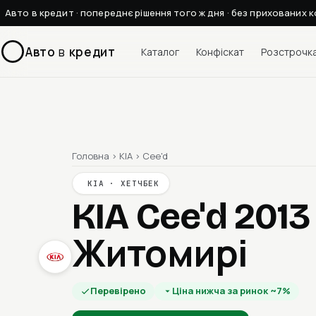
Авто в кредит · попереднє рішення того ж дня · без прихованих к
Авто
в
кредит
Каталог
Конфіскат
Розстрочк
Головна
›
KIA
›
Cee'd
KIA · ХЕТЧБЕК
KIA Cee'd 201
Житомирі
Перевірено
Ціна нижча за ринок ~7%