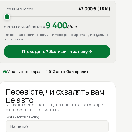
47 000 ₴ (15%)
Перший внесок
9 400
₴/міс
ОРІЄНТОВНИЙ ПЛАТІЖ
Платіж орієнтовний. Точні умови менеджер розрахує індивідуально
після заявки.
Підходить? Залишити заявку →
У наявності зараз —
1 912
авто Kia у кредит
Перевірте, чи схвалять вам
це авто
БЕЗКОШТОВНО · ПОПЕРЕДНЄ РІШЕННЯ ТОГО Ж ДНЯ ·
МЕНЕДЖЕР ПЕРЕДЗВОНИТЬ
Ім'я
(необов'язково)