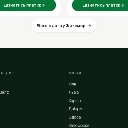
→
→
Дізнатись платіж
Дізнатись платіж
Більше авто у Житомирі →
КРЕДИТ
МІСТА
Київ
Benz
Львів
Харків
n
Дніпро
Одеса
Запоріжжя