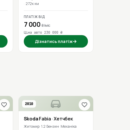
272к км
ПЛАТІЖ ВІД
7 000
₴/міс
Ціна авто 230 000 ₴
→
Дізнатись платіж
2010
Skoda
Fabia
· Хетчбек
Житомир
1.2 Бензин
Механіка