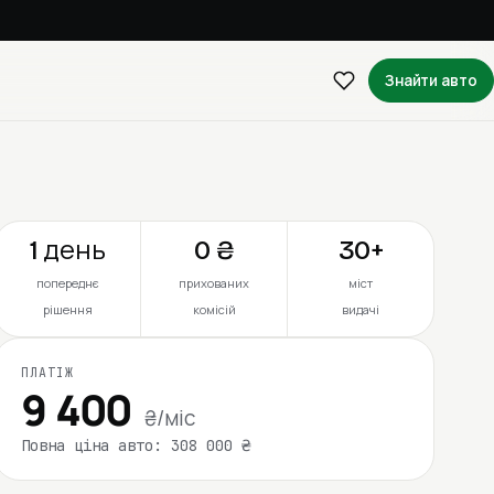
Знайти авто
1 день
0 ₴
30+
попереднє
прихованих
міст
рішення
комісій
видачі
ПЛАТІЖ
9 400
₴/міс
Повна ціна авто: 308 000 ₴