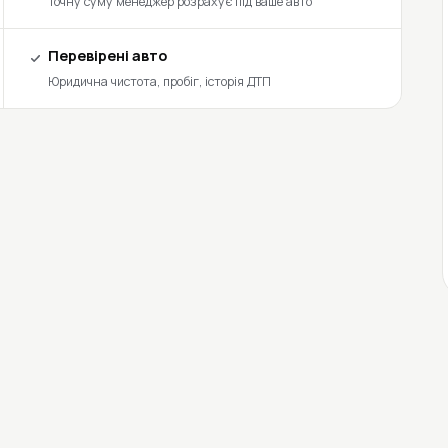
Точну суму менеджер розрахує під ваше авто
Перевірені авто
Юридична чистота, пробіг, історія ДТП