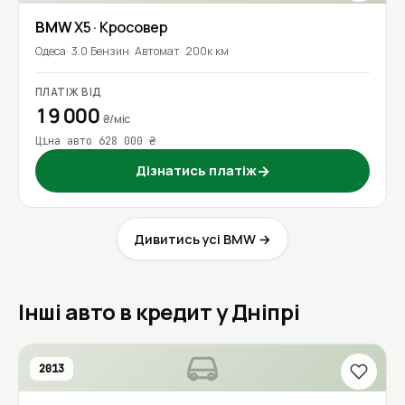
BMW
X5
· Кросовер
Одеса
3.0 Бензин
Автомат
200к км
ПЛАТІЖ ВІД
19 000
₴/міс
Ціна авто 628 000 ₴
Дізнатись платіж
→
Дивитись усі BMW →
Інші авто в кредит у Дніпрі
2013