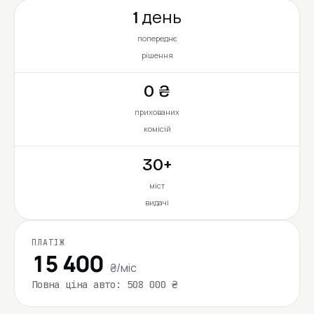
1 день
попереднє
рішення
0 ₴
прихованих
комісій
30+
міст
видачі
ПЛАТІЖ
15 400
₴/міс
Повна ціна авто: 508 000 ₴