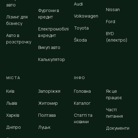
Audi
авто
Nissan
Фургони в
Volkswagen
Лізинг для
кредит
Ford
бізнесу
Toyota
Електромобілі
BYD
Авто в
в кредит
Škoda
(електро)
розстрочку
Викуп авто
Калькулятор
МІСТА
ІНФО
Київ
Запоріжжя
Головна
Як це
працює
Львів
Житомир
Каталог
Часті
Харків
Полтава
Статті та
питання
новини
Дніпро
Луцьк
Документи