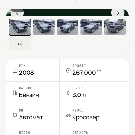
1 / 11
‹
›
Ціна в місяць
+4
РІК
ПРОБІГ
км
2008
267 000
ПАЛИВО
ОБ'ЄМ
Бензин
3.0 л
КПП
КУЗОВ
Автомат
Кросовер
МІСТО
ОБЛАСТЬ