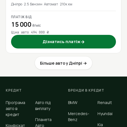
Дніпро
2.5 Бензин
Автомат
210к км
ПЛАТІЖ ВІД
15 000
₴/міс
Ціна авто 494 000 ₴
Дізнатись платіж
→
Більше авто у Дніпрі →
КРЕДИТ
БРЕНДИ В КРЕДИТ
Програма
Авто під
BMW
Renault
авто в
виплату
Mercedes-
Hyundai
кредит
Планета
Benz
Kia
Конфіскат
Авто