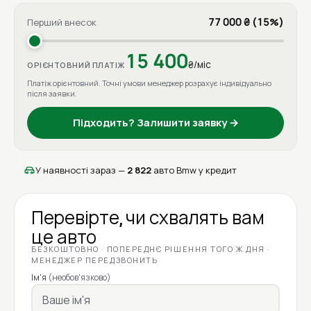
77 000 ₴ (15%)
Перший внесок
15 400
₴/міс
ОРІЄНТОВНИЙ ПЛАТІЖ
Платіж орієнтовний. Точні умови менеджер розрахує індивідуально
після заявки.
Підходить? Залишити заявку →
У наявності зараз —
2 822
авто Bmw у кредит
Перевірте, чи схвалять вам
це авто
БЕЗКОШТОВНО · ПОПЕРЕДНЄ РІШЕННЯ ТОГО Ж ДНЯ ·
МЕНЕДЖЕР ПЕРЕДЗВОНИТЬ
Ім'я
(необов'язково)