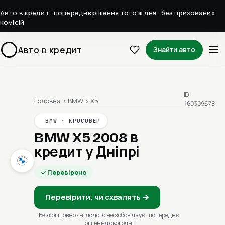
Авто в кредит · попереднє рішення того ж дня · без прихованих
комісій
Авто
в
кредит
Знайти авто
ID:
Головна
›
BMW
›
X5
160309678
BMW · КРОСОВЕР
BMW X5 2008
в
кредит у Дніпрі
Перевірено
Перевірити, чи схвалять →
Безкоштовно · ні до чого не зобовʼязує · попереднє
рішення сьогодні