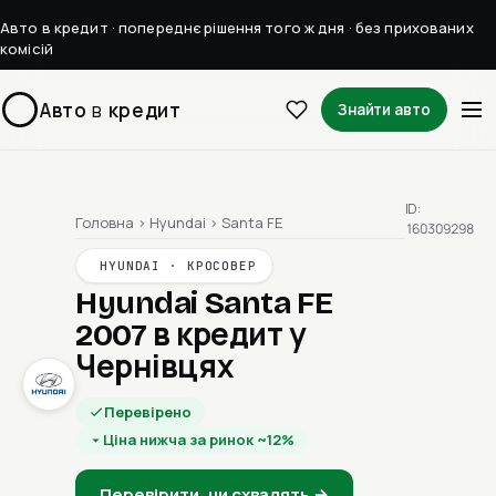
Авто в кредит · попереднє рішення того ж дня · без прихованих
комісій
Авто
в
кредит
Знайти авто
ID:
Головна
›
Hyundai
›
Santa FE
160309298
HYUNDAI · КРОСОВЕР
Hyundai Santa FE
2007
в кредит у
Чернівцях
Перевірено
Ціна нижча за ринок ~12%
Перевірити, чи схвалять →