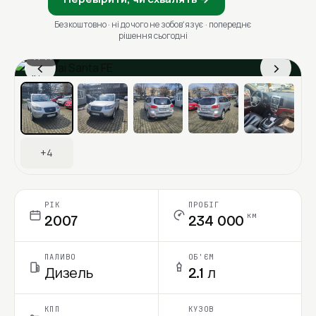
Безкоштовно · ні до чого не зобовʼязує · попереднє
рішення сьогодні
1 / 11
‹
›
Ціна в місяць
+4
РІК
ПРОБІГ
км
2007
234 000
ПАЛИВО
ОБ'ЄМ
Дизель
2.1 л
КПП
КУЗОВ