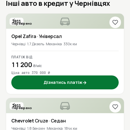
Інші авто в кредит у Чернівцях
2011
Перевірено
Opel
Zafira
· Універсал
Чернівці
1.7 Дизель
Механіка
330к км
ПЛАТІЖ ВІД
11 200
₴/міс
Ціна авто 370 000 ₴
Дізнатись платіж
→
2011
Перевірено
Chevrolet
Cruze
· Седан
Чернівці
1.8 Бензин
Механіка
184к км