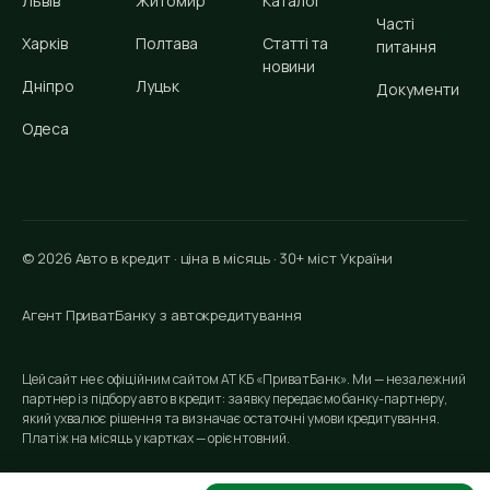
Львів
Житомир
Каталог
Часті
Харків
Полтава
Статті та
питання
новини
Дніпро
Луцьк
Документи
Одеса
© 2026 Авто в кредит · ціна в місяць · 30+ міст України
Агент ПриватБанку з автокредитування
Цей сайт не є офіційним сайтом АТ КБ «ПриватБанк». Ми — незалежний
партнер із підбору авто в кредит: заявку передаємо банку-партнеру,
який ухвалює рішення та визначає остаточні умови кредитування.
Платіж на місяць у картках — орієнтовний.