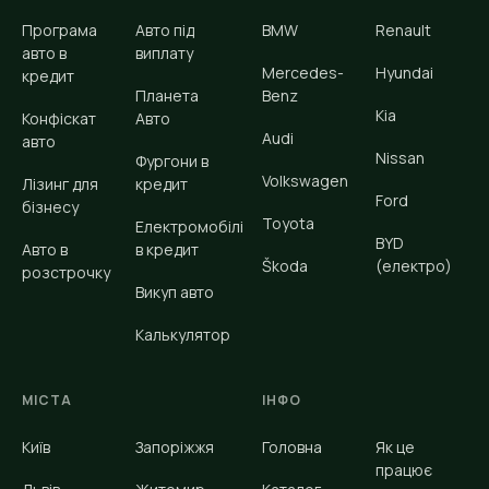
Програма
Авто під
BMW
Renault
авто в
виплату
Mercedes-
Hyundai
кредит
Планета
Benz
Kia
Конфіскат
Авто
Audi
авто
Nissan
Фургони в
Volkswagen
Лізинг для
кредит
Ford
бізнесу
Toyota
Електромобілі
BYD
Авто в
в кредит
Škoda
(електро)
розстрочку
Викуп авто
Калькулятор
МІСТА
ІНФО
Київ
Запоріжжя
Головна
Як це
працює