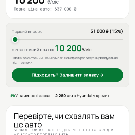
₴/міс
Повна ціна авто: 337 000 ₴
51 000 ₴ (15%)
Перший внесок
10 200
₴/міс
ОРІЄНТОВНИЙ ПЛАТІЖ
Платіж орієнтовний. Точні умови менеджер розрахує індивідуально
після заявки.
Підходить? Залишити заявку →
У наявності зараз —
2 280
авто Hyundai у кредит
Перевірте, чи схвалять вам
це авто
БЕЗКОШТОВНО · ПОПЕРЕДНЄ РІШЕННЯ ТОГО Ж ДНЯ ·
МЕНЕДЖЕР ПЕРЕДЗВОНИТЬ