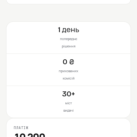
1 день
попереднє
рішення
0 ₴
прихованих
комісій
30+
міст
видачі
ПЛАТІЖ
10 200