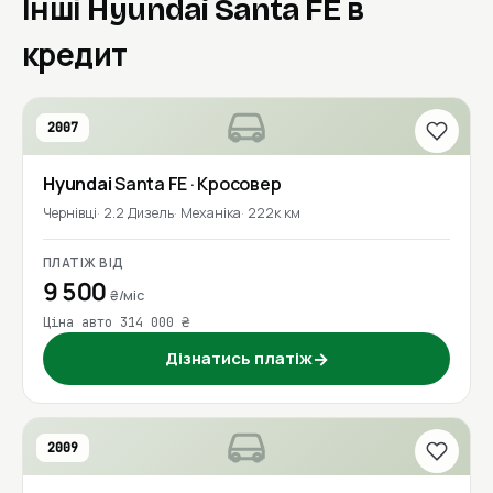
Інші Hyundai Santa FE в
кредит
2007
Hyundai
Santa FE
· Кросовер
Чернівці
2.2 Дизель
Механіка
222к км
ПЛАТІЖ ВІД
9 500
₴/міс
Ціна авто 314 000 ₴
Дізнатись платіж
→
2009