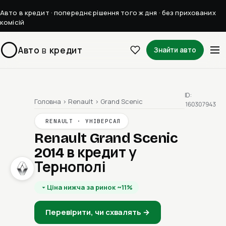
Авто в кредит · попереднє рішення того ж дня · без прихованих
комісій
Авто
в
кредит
Знайти авто
ID:
Головна
›
Renault
›
Grand Scenic
160307943
RENAULT · УНІВЕРСАЛ
Renault Grand Scenic
2014
в кредит у
Тернополі
Ціна нижча за ринок ~11%
Перевірити, чи схвалять →