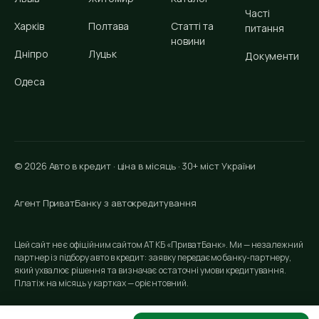
Часті
Харків
Полтава
Статті та
питання
новини
Дніпро
Луцьк
Документи
Одеса
© 2026 Авто в кредит · ціна в місяць · 30+ міст України
Агент ПриватБанку з автокредитування
Цей сайт не є офіційним сайтом АТ КБ «ПриватБанк». Ми — незалежний
партнер із підбору авто в кредит: заявку передаємо банку-партнеру,
який ухвалює рішення та визначає остаточні умови кредитування.
Платіж на місяць у картках — орієнтовний.