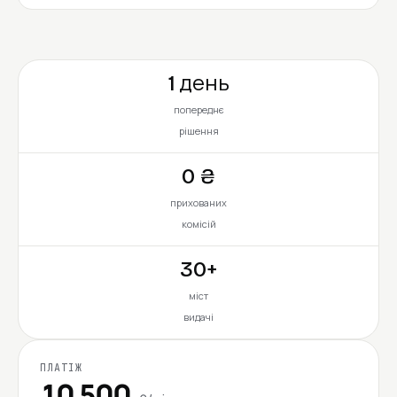
1 день
попереднє
рішення
0 ₴
прихованих
комісій
30+
міст
видачі
ПЛАТІЖ
10 500