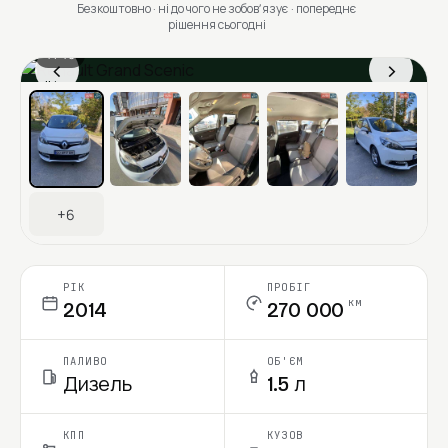
Безкоштовно · ні до чого не зобовʼязує · попереднє
рішення сьогодні
1 / 13
‹
›
Ціна в місяць
+6
РІК
ПРОБІГ
км
2014
270 000
ПАЛИВО
ОБ'ЄМ
Дизель
1.5 л
КПП
КУЗОВ