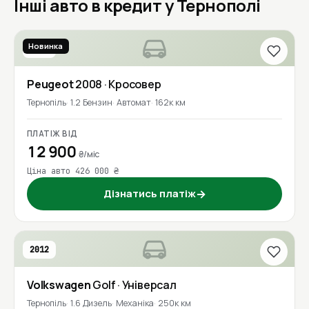
Інші авто в кредит у Тернополі
Новинка
2016
Peugeot
2008
· Кросовер
Тернопіль
1.2 Бензин
Автомат
162к км
ПЛАТІЖ ВІД
12 900
₴/міс
Ціна авто 426 000 ₴
Дізнатись платіж
→
2012
Volkswagen
Golf
· Універсал
Тернопіль
1.6 Дизель
Механіка
250к км