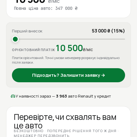
₴/міс
Повна ціна авто: 347 000 ₴
53 000 ₴ (15%)
Перший внесок
10 500
₴/міс
ОРІЄНТОВНИЙ ПЛАТІЖ
Платіж орієнтовний. Точні умови менеджер розрахує індивідуально
після заявки.
Підходить? Залишити заявку →
У наявності зараз —
3 963
авто Renault у кредит
Перевірте, чи схвалять вам
це авто
БЕЗКОШТОВНО · ПОПЕРЕДНЄ РІШЕННЯ ТОГО Ж ДНЯ ·
МЕНЕДЖЕР ПЕРЕДЗВОНИТЬ