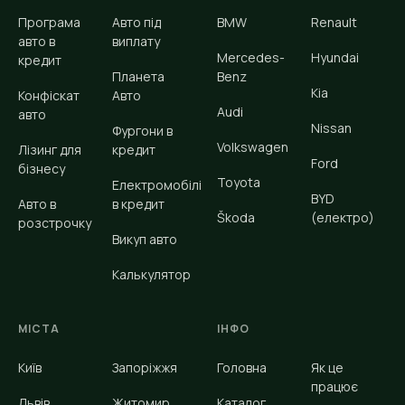
Програма
Авто під
BMW
Renault
авто в
виплату
Mercedes-
Hyundai
кредит
Планета
Benz
Kia
Конфіскат
Авто
Audi
авто
Nissan
Фургони в
Volkswagen
Лізинг для
кредит
Ford
бізнесу
Toyota
Електромобілі
BYD
Авто в
в кредит
Škoda
(електро)
розстрочку
Викуп авто
Калькулятор
МІСТА
ІНФО
Київ
Запоріжжя
Головна
Як це
працює
Львів
Житомир
Каталог