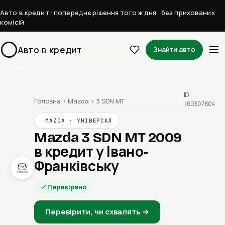
Авто в кредит · попереднє рішення того ж дня · без прихованих
комісій
Авто
в
кредит
Знайти авто
ID:
Головна
›
Mazda
›
3 SDN MT
160307804
MAZDA · УНІВЕРСАЛ
Mazda 3 SDN MT 2009
в кредит у Івано-
Франківську
Перевірено
Перевірити, чи схвалять →