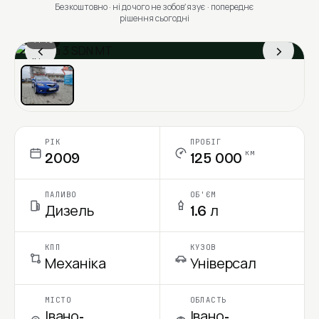
Безкоштовно · ні до чого не зобовʼязує · попереднє
рішення сьогодні
1 / 13
‹
›
Ціна в місяць
РІК
ПРОБІГ
км
2009
125 000
ПАЛИВО
ОБ'ЄМ
Дизель
1.6 л
КПП
КУЗОВ
Механіка
Універсал
МІСТО
ОБЛАСТЬ
Івано-
Івано-