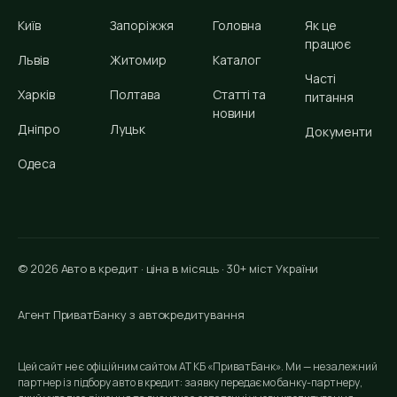
Київ
Запоріжжя
Головна
Як це
працює
Львів
Житомир
Каталог
Часті
Харків
Полтава
Статті та
питання
новини
Дніпро
Луцьк
Документи
Одеса
© 2026 Авто в кредит · ціна в місяць · 30+ міст України
Агент ПриватБанку з автокредитування
Цей сайт не є офіційним сайтом АТ КБ «ПриватБанк». Ми — незалежний
партнер із підбору авто в кредит: заявку передаємо банку-партнеру,