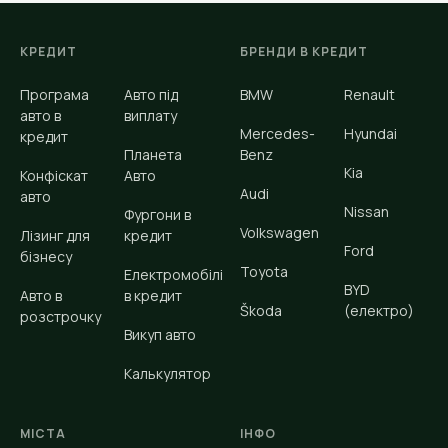
КРЕДИТ
БРЕНДИ В КРЕДИТ
Програма
Авто під
BMW
Renault
авто в
виплату
Mercedes-
Hyundai
кредит
Планета
Benz
Kia
Конфіскат
Авто
Audi
авто
Nissan
Фургони в
Volkswagen
Лізинг для
кредит
Ford
бізнесу
Toyota
Електромобілі
BYD
Авто в
в кредит
Škoda
(електро)
розстрочку
Викуп авто
Калькулятор
МІСТА
ІНФО