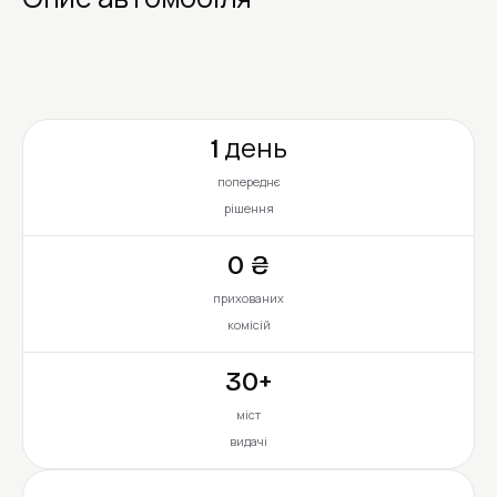
1 день
попереднє
рішення
0 ₴
прихованих
комісій
30+
міст
видачі