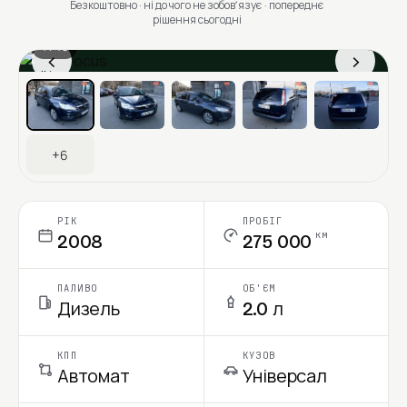
Безкоштовно · ні до чого не зобовʼязує · попереднє
рішення сьогодні
1 / 13
‹
›
Ціна в місяць
+6
РІК
ПРОБІГ
км
2008
275 000
ПАЛИВО
ОБ'ЄМ
Дизель
2.0 л
КПП
КУЗОВ
Автомат
Універсал