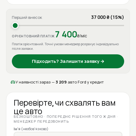
37 000 ₴ (15%)
Перший внесок
7 400
₴/міс
ОРІЄНТОВНИЙ ПЛАТІЖ
Платіж орієнтовний. Точні умови менеджер розрахує індивідуально
після заявки.
Підходить? Залишити заявку →
У наявності зараз —
3 209
авто Ford у кредит
Перевірте, чи схвалять вам
це авто
БЕЗКОШТОВНО · ПОПЕРЕДНЄ РІШЕННЯ ТОГО Ж ДНЯ ·
МЕНЕДЖЕР ПЕРЕДЗВОНИТЬ
Ім'я
(необов'язково)