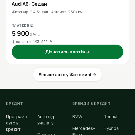
Audi
A6
· Седан
Житомир
2.4 Бензин
Автомат
250к км
ПЛАТІЖ ВІД
5 900
₴/міс
Ціна авто 193 000 ₴
Дізнатись платіж
→
Більше авто у Житомирі →
КРЕДИТ
БРЕНДИ В КРЕДИТ
Програма
Авто під
BMW
Renault
авто в
виплату
Mercedes-
Hyundai
кредит
Планета
Benz