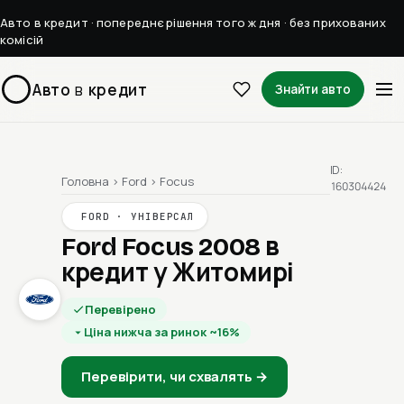
Авто в кредит · попереднє рішення того ж дня · без прихованих
комісій
Авто
в
кредит
Знайти авто
ID:
Головна
›
Ford
›
Focus
160304424
FORD · УНІВЕРСАЛ
Ford Focus 2008
в
кредит у Житомирі
Перевірено
Ціна нижча за ринок ~16%
Перевірити, чи схвалять →