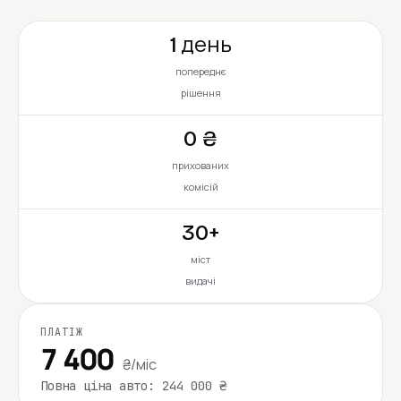
1 день
попереднє
рішення
0 ₴
прихованих
комісій
30+
міст
видачі
ПЛАТІЖ
7 400
₴/міс
Повна ціна авто: 244 000 ₴