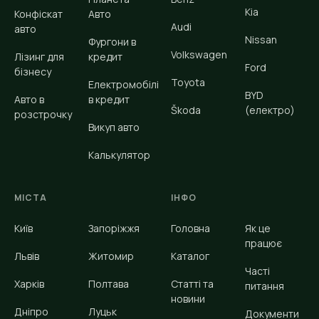
Kia
Конфіскат
Авто
Audi
авто
Nissan
Фургони в
Volkswagen
Лізинг для
кредит
Ford
бізнесу
Toyota
Електромобілі
BYD
Авто в
в кредит
Škoda
(електро)
розстрочку
Викуп авто
Калькулятор
МІСТА
ІНФО
Київ
Запоріжжя
Головна
Як це
працює
Львів
Житомир
Каталог
Часті
Харків
Полтава
Статті та
питання
новини
Дніпро
Луцьк
Документи