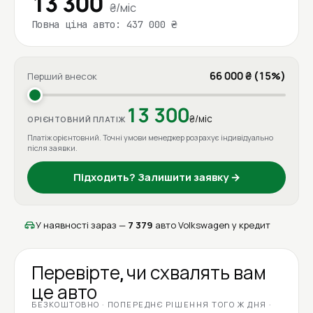
13 300
₴/міс
Повна ціна авто: 437 000 ₴
66 000 ₴ (15%)
Перший внесок
13 300
₴/міс
ОРІЄНТОВНИЙ ПЛАТІЖ
Платіж орієнтовний. Точні умови менеджер розрахує індивідуально
після заявки.
Підходить? Залишити заявку →
У наявності зараз —
7 379
авто Volkswagen у кредит
Перевірте, чи схвалять вам
це авто
БЕЗКОШТОВНО · ПОПЕРЕДНЄ РІШЕННЯ ТОГО Ж ДНЯ ·