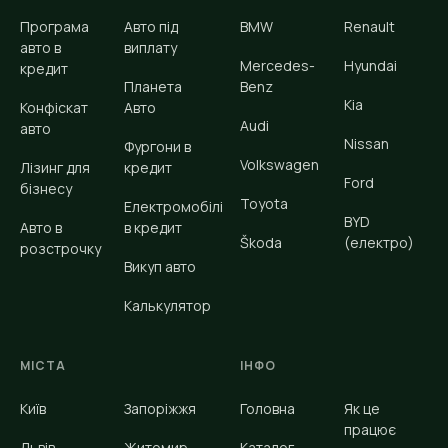
Програма
Авто під
BMW
Renault
авто в
виплату
Mercedes-
Hyundai
кредит
Планета
Benz
Kia
Конфіскат
Авто
Audi
авто
Nissan
Фургони в
Volkswagen
Лізинг для
кредит
Ford
бізнесу
Toyota
Електромобілі
BYD
Авто в
в кредит
Škoda
(електро)
розстрочку
Викуп авто
Калькулятор
МІСТА
ІНФО
Київ
Запоріжжя
Головна
Як це
працює
Львів
Житомир
Каталог