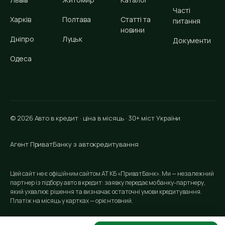
Часті
Харків
Полтава
Статті та
питання
новини
Дніпро
Луцьк
Документи
Одеса
© 2026 Авто в кредит · ціна в місяць · 30+ міст України
Агент ПриватБанку з автокредитування
Цей сайт не є офіційним сайтом АТ КБ «ПриватБанк». Ми — незалежний
партнер із підбору авто в кредит: заявку передаємо банку-партнеру,
який ухвалює рішення та визначає остаточні умови кредитування.
Платіж на місяць у картках — орієнтовний.