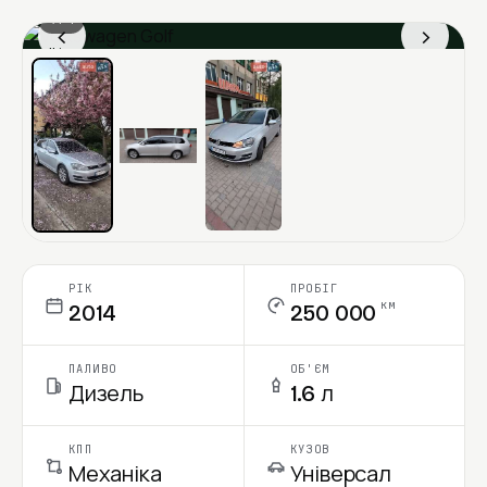
1 / 4
‹
›
Ціна в місяць
РІК
ПРОБІГ
км
2014
250 000
ПАЛИВО
ОБ'ЄМ
Дизель
1.6 л
КПП
КУЗОВ
Механіка
Універсал