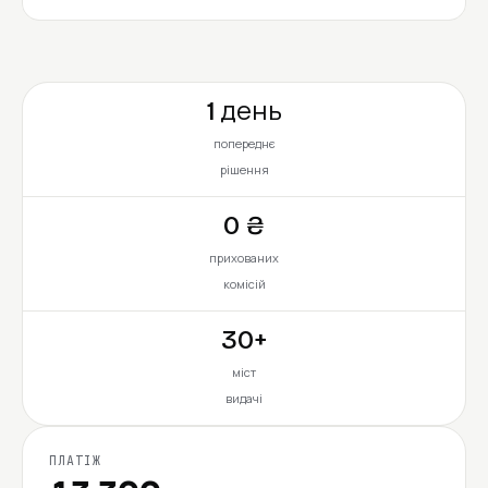
1 день
попереднє
рішення
0 ₴
прихованих
комісій
30+
міст
видачі
ПЛАТІЖ