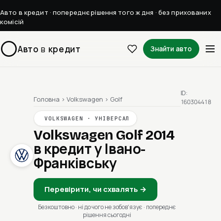
Авто в кредит · попереднє рішення того ж дня · без прихованих
комісій
Авто
в
кредит
Знайти авто
ID:
Головна
›
Volkswagen
›
Golf
160304418
VOLKSWAGEN · УНІВЕРСАЛ
Volkswagen Golf 2014
в кредит у Івано-
Франківську
Перевірити, чи схвалять →
Безкоштовно · ні до чого не зобовʼязує · попереднє
рішення сьогодні