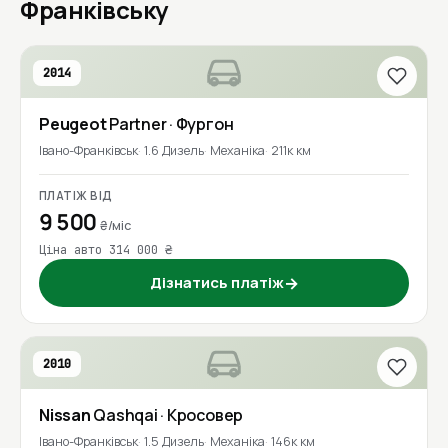
Франківську
2014
Peugeot
Partner
· Фургон
Івано-Франківськ
1.6 Дизель
Механіка
211к км
ПЛАТІЖ ВІД
9 500
₴/міс
Ціна авто 314 000 ₴
Дізнатись платіж
→
2010
Nissan
Qashqai
· Кросовер
Івано-Франківськ
1.5 Дизель
Механіка
146к км