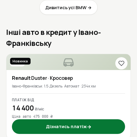
Дивитись усі BMW →
Інші авто в кредит у Івано-
Франківську
Новинка
2018
Renault
Duster
· Кросовер
Івано-Франківськ
1.5 Дизель
Автомат
234к км
ПЛАТІЖ ВІД
14 400
₴/міс
Ціна авто 475 000 ₴
Дізнатись платіж
→