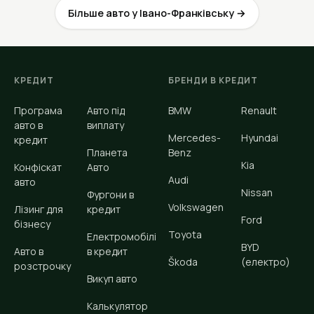
Більше авто у Івано-Франківську →
КРЕДИТ
БРЕНДИ В КРЕДИТ
Програма
Авто під
BMW
Renault
авто в
виплату
Mercedes-
Hyundai
кредит
Планета
Benz
Kia
Конфіскат
Авто
Audi
авто
Nissan
Фургони в
Volkswagen
Лізинг для
кредит
Ford
бізнесу
Toyota
Електромобілі
BYD
Авто в
в кредит
Škoda
(електро)
розстрочку
Викуп авто
Калькулятор