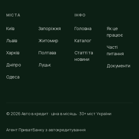
МІСТА
ІНФО
Київ
Запоріжжя
Головна
Як це
працює
Львів
Житомир
Каталог
Часті
Харків
Полтава
Статті та
питання
новини
Дніпро
Луцьк
Документи
Одеса
© 2026 Авто в кредит · ціна в місяць · 30+ міст України
Агент ПриватБанку з автокредитування