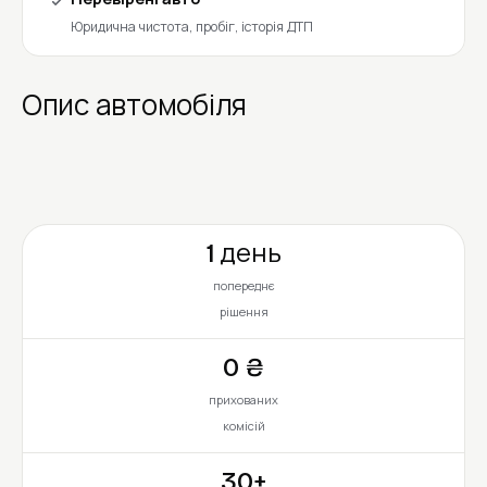
Юридична чистота, пробіг, історія ДТП
Опис автомобіля
1 день
попереднє
рішення
0 ₴
прихованих
комісій
30+