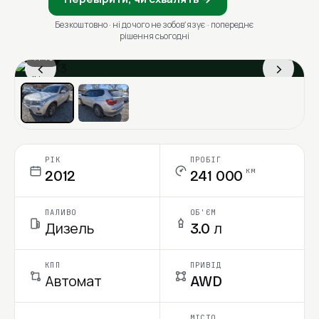
Безкоштовно · ні до чого не зобовʼязує · попереднє
рішення сьогодні
1 / 13
‹
›
Ціна в місяць
РІК
ПРОБІГ
км
2012
241 000
ПАЛИВО
ОБ'ЄМ
Дизель
3.0 л
КПП
ПРИВІД
Автомат
AWD
МІСТО