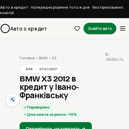
Авто в кредит · попереднє рішення того ж дня · без прихованих
комісій
Авто
в
кредит
Знайти авто
ID:
Головна
›
BMW
›
X3
160304174
BMW · КРОСОВЕР
BMW X3 2012
в
кредит у Івано-
Франківську
Перевірено
Ціна нижча за ринок ~10%
Перевірити, чи схвалять →